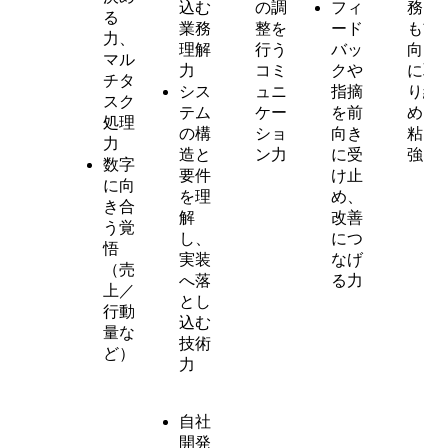
込む
の調
フィ
務に
る
業務
整を
ード
も前
力、
理解
行う
バッ
向き
マル
力
コミ
クや
に取
チタ
シス
ュニ
指摘
り組
スク
テム
ケー
を前
める
処理
の構
ショ
向き
粘り
力
造と
ン力
に受
強さ
数字
要件
け止
に向
を理
め、
き合
解
改善
う覚
し、
につ
悟
実装
なげ
（売
へ落
る力
上／
とし
行動
込む
量な
技術
ど）
力
自社
開発