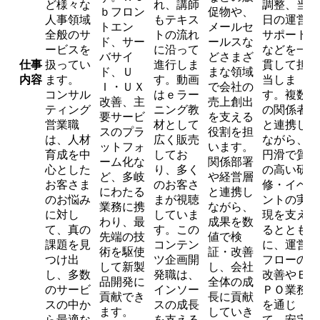
ど様々な
れ、講師
調整、当
ｂフロン
促物や、
人事領域
もテキス
日の運営
トエン
メールセ
全般のサ
トの流れ
サポート
ド、サー
ールスな
ービスを
に沿って
などを一
バサイ
どさまざ
仕事
扱ってい
進行しま
貫して担
ド、Ｕ
まな領域
内容
ます。
す。動画
当しま
Ｉ・ＵＸ
で会社の
コンサル
はｅラー
す。複数
改善、主
売上創出
ティング
ニング教
の関係者
要サービ
を支える
営業職
材として
と連携し
スのプラ
役割を担
は、人材
広く販売
ながら、
ットフォ
います。
育成を中
してお
円滑で質
ーム化な
関係部署
心とした
り、多く
の高い研
ど、多岐
や経営層
お客さま
のお客さ
修・イベ
にわたる
と連携し
のお悩み
まが視聴
ントの実
業務に携
ながら、
に対し
していま
現を支え
わり、最
成果を数
て、真の
す。この
るととも
先端の技
値で検
課題を見
コンテン
に、運営
術を駆使
証・改善
つけ出
ツ企画開
フローの
して新製
し、会社
し、多数
発職は、
改善やＢ
品開発に
全体の成
のサービ
インソー
ＰＯ業務
貢献でき
長に貢献
スの中か
スの成長
を通じ
ます。
していき
ら最適な
を支える
て、安定