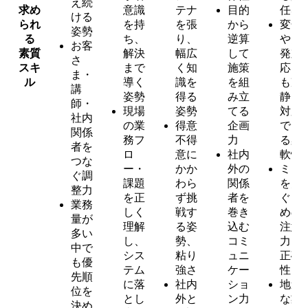
え続
求め
意識
テナ
目的
任感
ける
られ
を持
を張
から
変化
姿勢
る
ち、
り、
逆算
や突
お客
素質
解決
幅広
して
発対
さ
スキ
まで
く知
施策
応に
ま・
ル
導く
識を
を組
も冷
講
姿勢
得る
み立
静に
師・
現場
姿勢
てる
対応
社内
の業
得意
企画
でき
関係
務フ
不得
力
る柔
者を
ロ
意に
社内
軟性
つな
ー・
かか
外の
ミス
ぐ調
課題
わら
関係
を防
整力
を正
ず挑
者を
ぐた
業務
しく
戦す
巻き
めの
量が
理解
る姿
込む
注意
多い
し、
勢、
コミ
力・
中で
シス
粘り
ュニ
正確
も優
テム
強さ
ケー
性
先順
に落
社内
ショ
地道
位を
とし
外と
ン力
な業
決め