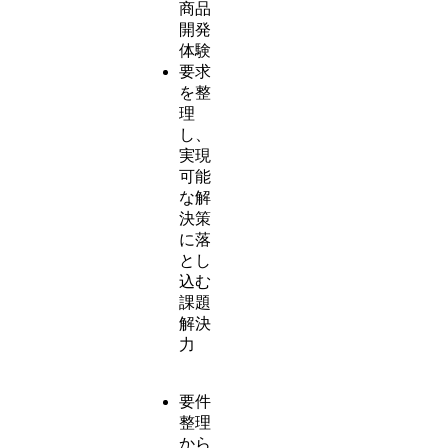
商品
開発
体験
要求
を整
理
し、
実現
可能
な解
決策
に落
とし
込む
課題
解決
力
要件
整理
から