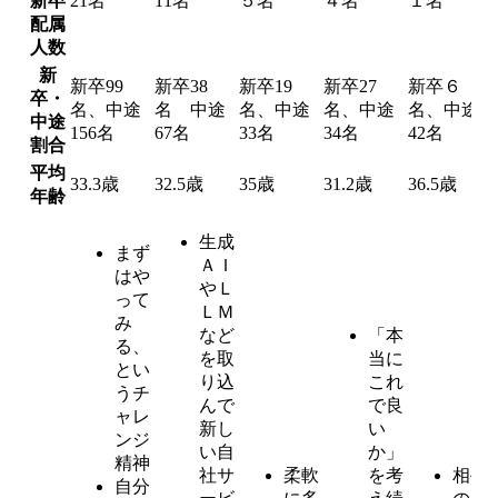
新卒
21名
11名
５名
４名
１名
配属
人数
新
新卒99
新卒38
新卒19
新卒27
新卒６
卒・
名、中途
名 中途
名、中途
名、中途
名、中途
中途
156名
67名
33名
34名
42名
割合
平均
33.3歳
32.5歳
35歳
31.2歳
36.5歳
年齢
生成
まず
ＡＩ
はや
やＬ
って
ＬＭ
み
など
「本
る、
を取
当に
とい
り込
これ
うチ
んで
で良
ャレ
新し
い
ンジ
い自
か」
精神
社サ
柔軟
を考
相手
自分