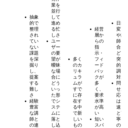
業を
並行
抽象
して
的で
進め
日程
整理
る忙
経営
変更
され
しさ
層か
や講
てい
ユー
らの
師都
ない
ザー
指
合な
課題
の要
示・
ど、
を深
望が
多く
フィ
突発
掘り
曖昧
のカ
ード
的な
し、
な場
リキ
バッ
調整
提案
合に
ュラ
クが
対応
する
どう
ムが
多
問合
難し
いっ
すで
く、
せ対
さ
た形
に存
要求
応で
経験
でシ
在す
水準
は迅
豊富
ステ
る中
が高
速さ
な講
ムに
で新
い
と丁
師と
落と
しい
短い
寧さ
の連
し込
もの
スパ
の両