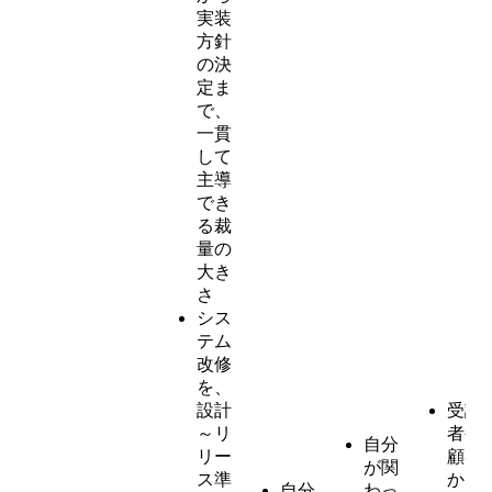
実装
方針
の決
定ま
で、
一貫
して
主導
でき
る裁
量の
大き
さ
シス
テム
改修
を、
設計
受講
～リ
者や
自分
リー
顧客
が関
ス準
から
自分
わっ