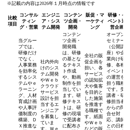
※記載の内容は2026年１月時点の情報です
コンサル
エンジニ
コンテン
販促・マ
研修・イ
比較
ティン
ア・シス
ツ企画・
ーケティ
ベント運
項目
グ・営業
テム開発
開発
ング
営企画
コンテン
オープン
当グルー
ツ企画・
セミナー
プでは、
開発職
（公開講
研修だけ
は、研修
座）や企
全社の販
でなく、
の基とな
業向け研
社内外向
促企画を
人事業務
るテキス
修、各種
けのシス
担い、各
を効率化
ト作成
イベント
テム開発
サービス
するシス
や、動画
の運営を
やＷｅｂ
の認知拡
テムやｅ
制作を担
担う職種
クラウド
大や集客
ラーニン
当してい
です。受
サービス
を目的と
グ、人材
ます。研
講者・研
設計を担
した施策
育成計画
修テキス
修担当者
当するエ
を推進す
や人事評
トは、研
からの問
ンジニア
る職種で
価制度の
修の現場
合せ対
を募集し
す。紙面
構築、Ｄ
で受講者
応、講師
ていま
やＷｅｂ
Ｘ推進な
に配布さ
との日程
す。Ｗｅ
などの販