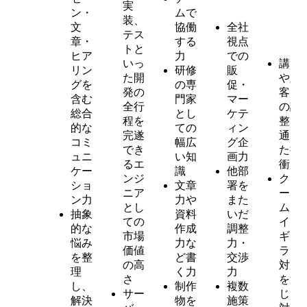
実
ン・
ムで
装、
文
協働
全社
テス
章・
する
視点
トと
ヒア
力
での
いっ
講師
リン
研修
販
た開
や顧
グを
の専
促・
発の
客と
含む
門家
マー
全行
の調
総合
とし
ケテ
程を
整を
的な
ての
ィン
完遂
通じ
コミ
幅広
グ企
でき
た折
ュニ
い知
画力
るエ
衝力
ケー
識
他部
ンジ
クレ
ショ
文章
署を
ニア
ー
ン力
力や
また
とし
ム・
抽象
資料
いだ
ての
イレ
的な
作成
調整
市場
ギュ
悩み
力な
力・
価値
ラー
を整
ど書
交渉
の高
対応
理
く力
力
さ
を通
し、
制作
複数
サー
じた
解決
物を
施策