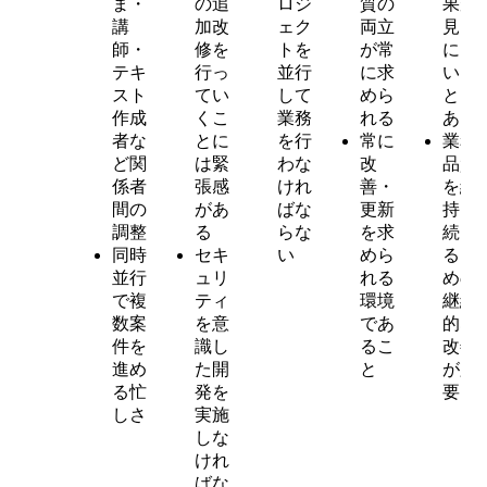
ま・
の追
ロジ
質の
果が
講
加改
ェク
両立
見え
師・
修を
トを
が常
にく
テキ
行っ
並行
に求
いこ
スト
てい
して
めら
とも
作成
くこ
業務
れる
ある
者な
とに
を行
常に
業務
ど関
は緊
わな
改
品質
係者
張感
けれ
善・
を維
間の
があ
ばな
更新
持し
調整
る
らな
を求
続け
同時
セキ
い
めら
るた
並行
ュリ
れる
めの
で複
ティ
環境
継続
数案
を意
であ
的な
件を
識し
るこ
改善
進め
た開
と
が必
る忙
発を
要
しさ
実施
しな
けれ
ばな