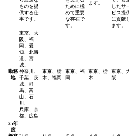
ます。
ものを提
ために極
したサー
供する仕
めて重要
ビス提供
事です。
な存在で
に貢献し
す。
ます。
東京、大
阪、福
岡、愛
知、北海
道、宮
城、
勤務
神奈川、
東京、栃
東京、福
東京、栃
東京、大
地
千葉、茨
木、福岡
岡
木
阪
城、群
馬、富
山、石
川、
兵庫、京
都、広島
25年
度