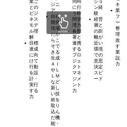
業ご
同時
ショ
ジニ
キル
との
に行
ン経
ア
業務
ビジ
う時
験
自社
フロ
ネス
間管
経営
開発
ーを
モデ
理力
層と
現場
整
ル理
各部
の距
scrollable
だか
理・
解
署と
離が
らこ
改善
目標
連携
近い
そで
する
達成
する
環境
きる
業務
に向
プロ
での
生成
設計
けて
ジェ
意思
ＡＩ
力
行動
クト
決定
やＬ
を設
マネ
スピ
ＬＭ
計・
ジメ
ード
など
実行
ント
新し
する
力
い技
力
術を
取り
込ん
だ機
能・