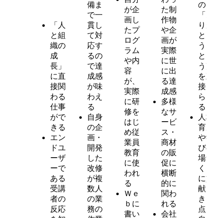
備ま
の
が企
た制
で一
「あ
画し
作物
「人
貫し
りが
たプ
や企
と組
て対
と
ログ
画が
織の
応す
う」
ラム
実際
成
るの
とい
や内
に世
長」
で達
う声
容
に出
に直
成感
を直
が、
る達
接関
が味
接も
実際
成感
わる
わえ
らえ
に研
多様
仕事
る
る
修を
なサ
がで
自身
人材
はじ
ービ
きる
の企
育成
め従
ス・
エン
画・
や学
業員
商材
ドユ
開発
びの
教育
の販
ーザ
した
場づ
に使
促に
ーで
改修
くり
われ
横断
ある
が複
に貢
る
的に
受講
数人
献で
Ｗｅ
関わ
者の
の業
きる
ｂに
れる
反応
務の
点
書い
会社