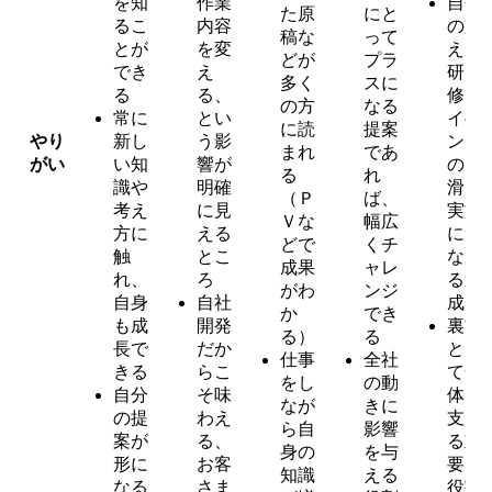
を知
作業
自分
た原
にと
るこ
内容
の支
稿な
って
とが
を変
えが
どが
プラ
でき
え
研
多く
スに
る
る、
修・
の方
なる
常に
とい
イベ
に読
提案
やり
新し
う影
ント
まれ
であ
がい
い知
響が
の円
る
れ
識や
明確
滑な
（Ｐ
ば、
考え
に見
実施
Ｖな
幅広
方に
える
につ
どで
くチ
触
とこ
なが
成果
ャレ
れ、
ろ
る達
がわ
ンジ
自身
自社
成感
か
でき
も成
開発
裏方
る）
る
長で
だか
とし
仕事
全社
きる
らこ
て全
をし
の動
自分
そ味
体を
なが
きに
の提
わえ
支え
ら自
影響
案が
る、
る重
身の
を与
形に
お客
要な
知識
える
なる
さま
役割