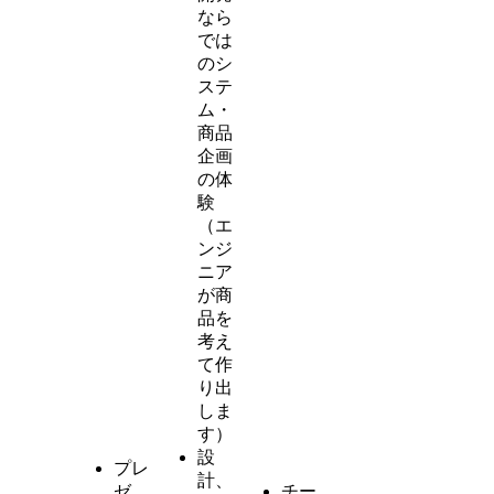
なら
では
のシ
ステ
ム・
商品
企画
の体
験
（エ
ンジ
ニア
が商
品を
考え
て作
り出
しま
す）
設
プレ
計、
ゼ
チー