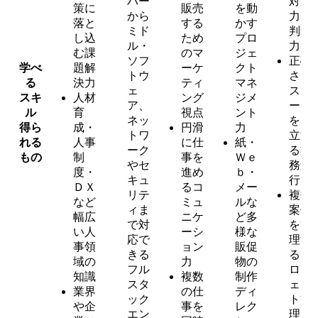
バー
対応
策に
販売
を動
から
力・
落と
する
かす
ミド
判断
し込
ため
プロ
ル・
力
む課
のマ
ジェ
ソフ
正確
学べ
題解
ーケ
クト
トウ
さと
る
決力
ティ
マネ
ェ
スピ
スキ
人材
ング
ジメ
ア、
ード
ル
育
視点
ント
ネッ
を両
得ら
成・
円滑
力
トワ
立す
れる
人事
に仕
紙・
ーク
る業
もの
制
事を
Ｗｅ
やセ
務遂
度・
進め
ｂ・
キュ
行力
ＤＸ
るコ
メー
リテ
複数
など
ミュ
ルな
ィま
案件
幅広
ニケ
ど多
で対
を管
い人
ーシ
様な
応で
理す
事領
ョン
販促
きる
るプ
域の
力
物の
フル
ロジ
知識
複数
制作
スタ
ェク
業界
の仕
ディ
ック
ト管
や企
事を
レク
エン
理ス