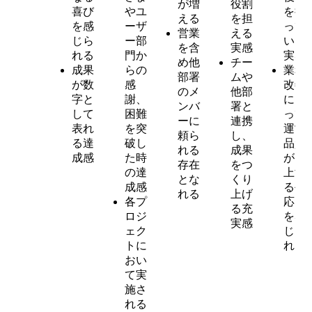
が増
役割
喜び
やユ
を担
える
を担
を感
ーザ
って
営業
える
じら
ー部
いる
を含
実感
れる
門か
実感
め他
チー
成果
らの
業務
部署
ムや
が数
感
改善
のメ
他部
字と
謝、
によ
ンバ
署と
して
困難
って
ーに
連携
表れ
を突
運営
頼ら
し、
る達
破し
品質
れる
成果
成感
た時
が向
存在
をつ
の達
上す
とな
くり
成感
る手
れる
上げ
各プ
応え
る充
ロジ
を感
実感
ェク
じら
トに
れる
おい
て実
施さ
れる