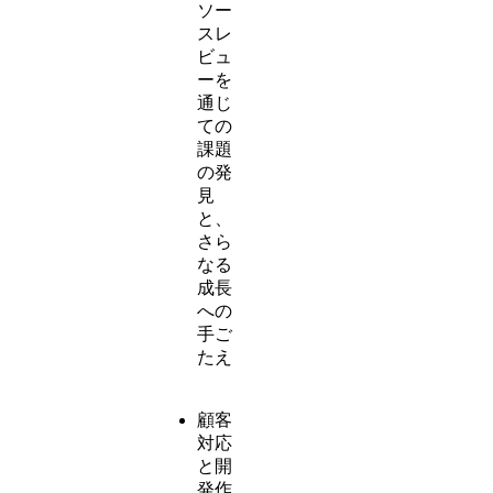
ソー
スレ
ビュ
ーを
通じ
ての
課題
の発
見
と、
さら
なる
成長
への
手ご
たえ
顧客
対応
と開
発作