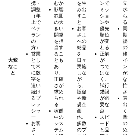
携・
むか
を生
ンで
立が
調整
影響
み出
ミッ
求め
（年
範囲
すこ
ショ
られ
上で
の大
と
ンや
る
ベテ
きい
お客
優先
同時
ラン
開発
さま
順位
期に
の
を担
への
が変
複数
方）
当す
納品
わる
の研
営業
るこ
を
正解
修・
大変
とし
とも
日々
が一
イベ
なこ
て常
あ
実施
つで
ント
と
に数
り、
しな
はな
が重
字を
正確
が
く、
なる
追い
さが
ら、
試行
忙し
続け
求め
販促
錯誤
さ
るプ
られ
や新
が必
表に
レッ
る
規企
要な
出に
シャ
稼働
画
点
くい
ー
中の
他、
スピ
業務
お客
シス
多数
ード
のた
さ
テム
のプ
と品
め成