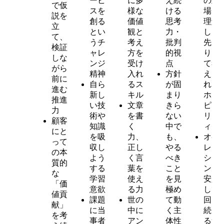
ービ
に多
え続
の立
で仮
スを
様な
ける
場を
説を
創る
価値
思考
理解
立
とい
観と
力・
し、
て、
うチ
考え
批判
先回
検証
ャレ
方を
的視
りし
しな
ンジ
受け
点
て考
がら
精神
入れ
方針
えら
前に
自ら
るス
が固
れる
進む
新し
キル
まり
ホス
推進
い技
文章
きら
ピタ
力
術や
を書
ない
リテ
顧客
知識
く
中で
ィ
にと
を吸
力、
も、
オペ
って
収し
正し
やる
レー
の本
よう
く言
べき
ショ
質的
する
葉を
こと
ンを
な
学習
使え
を見
安定
「価
意欲
る力
極め
して
値貢
課題
世の
て動
回し
献」
に当
中に
く主
続け
を考
事者
アン
体性
る責