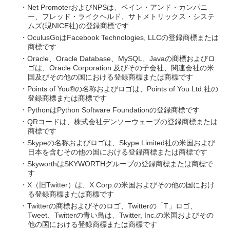
・Net PromoterおよびNPSは、ベイン・アンド・カンパニ
ー、フレッド・ライクヘルド、サトメトリックス・システ
ムズ(現NICE社)の登録商標です
・OculusGoはFacebook Technologies, LLCの登録商標または
商標です
・Oracle、Oracle Database、MySQL、Javaの商標およびロ
ゴは、Oracle Corporation 及びその子会社、関連会社の米
国及びその他の国における登録商標または商標です
・Points of You®の名称およびロゴは、Points of You Ltd.社の
登録商標または商標です
・PythonはPython Software Foundationの登録商標です
・QRコードは、株式会社デンソーウェーブの登録商標または
商標です
・Skypeの名称およびロゴは、Skype Limited社の米国および
日本を含むその他の国における登録商標または商標です
・SkyworthはSKYWORTHグループの登録商標または商標で
す
・X（旧Twitter）は、X Corp.の米国およびその他の国におけ
る登録商標または商標です
・Twitterの商標およびそのロゴ、Twitterの「T」ロゴ、
Tweet、Twitterの青い鳥は、Twitter, Inc.の米国およびその
他の国における登録商標または商標です