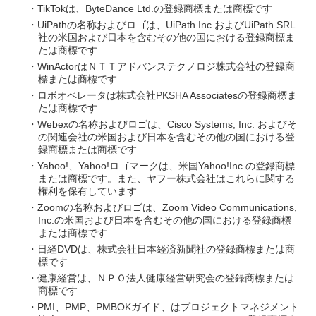
・TikTokは、ByteDance Ltd.の登録商標または商標です
・UiPathの名称およびロゴは、UiPath Inc.およびUiPath SRL
社の米国および日本を含むその他の国における登録商標ま
たは商標です
・WinActorはＮＴＴアドバンステクノロジ株式会社の登録商
標または商標です
・ロボオペレータは株式会社PKSHA Associatesの登録商標ま
たは商標です
・Webexの名称およびロゴは、Cisco Systems, Inc. およびそ
の関連会社の米国および日本を含むその他の国における登
録商標または商標です
・Yahoo!、Yahoo!ロゴマークは、米国Yahoo!Inc.の登録商標
または商標です。また、ヤフー株式会社はこれらに関する
権利を保有しています
・Zoomの名称およびロゴは、Zoom Video Communications,
Inc.の米国および日本を含むその他の国における登録商標
または商標です
・日経DVDは、株式会社日本経済新聞社の登録商標または商
標です
・健康経営は、ＮＰＯ法人健康経営研究会の登録商標または
商標です
・PMI、PMP、PMBOKガイド、はプロジェクトマネジメント