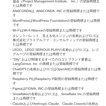
協会（Project Management Institute、 Inc.）の登録商標ま
たは商標です
・ANACONDAは, ANACONDA, INC.の登録商標または商標で
す
・WordPressはWordPress Foundationの登録商標または商標
です
・Wi-FiはWi-fi Allianceの登録商標または商標です
・タレントパレット、見える化エンジンの名称およびロゴは
株式会社プラスアルファ・コンサルティングの登録商標ま
たは商標です
・LEGO、LEGO SERIOUS PLAYの名称およびロゴは、レゴ
グループの登録商標または商標です
・"Dify" および関連するすべてのロゴとブランド要素は、
LangGenius, Inc. の商標または登録商標です
・ChatGPTの名称およびロゴはOpenAI社の登録商標または商
標です
・Raspberry PiはRaspberry Pi財団の登録商標または商標で
す
・FigmaはFIGMA, INC.の登録商標または商標です
・Snowflakeの名称およびロゴは、Snowflake Inc.の登録商標
または商標です
・ClaudeおよびAnthropic Claude、Claude Coworkの名称お