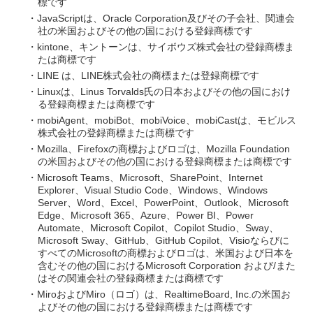
標です
・JavaScriptは、Oracle Corporation及びその子会社、関連会
社の米国およびその他の国における登録商標です
・kintone、キントーンは、サイボウズ株式会社の登録商標ま
たは商標です
・LINE は、LINE株式会社の商標または登録商標です
・Linuxは、Linus Torvalds氏の日本およびその他の国におけ
る登録商標または商標です
・mobiAgent、mobiBot、mobiVoice、mobiCastは、モビルス
株式会社の登録商標または商標です
・Mozilla、Firefoxの商標およびロゴは、Mozilla Foundation
の米国およびその他の国における登録商標または商標です
・Microsoft Teams、Microsoft、SharePoint、Internet
Explorer、Visual Studio Code、Windows、Windows
Server、Word、Excel、PowerPoint、Outlook、Microsoft
Edge、Microsoft 365、Azure、Power BI、Power
Automate、Microsoft Copilot、Copilot Studio、Sway、
Microsoft Sway、GitHub、GitHub Copilot、Visioならびに
すべてのMicrosoftの商標およびロゴは、米国および日本を
含むその他の国におけるMicrosoft Corporation および/また
はその関連会社の登録商標または商標です
・MiroおよびMiro（ロゴ）は、RealtimeBoard, Inc.の米国お
よびその他の国における登録商標または商標です