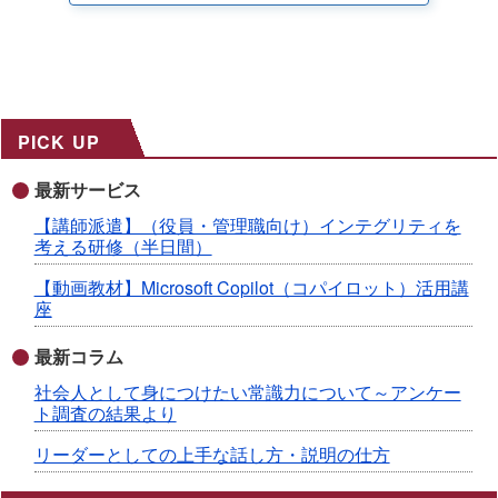
PICK UP
最新サービス
【講師派遣】（役員・管理職向け）インテグリティを
考える研修（半日間）
【動画教材】Microsoft Copilot（コパイロット）活用講
座
最新コラム
社会人として身につけたい常識力について～アンケー
ト調査の結果より
リーダーとしての上手な話し方・説明の仕方