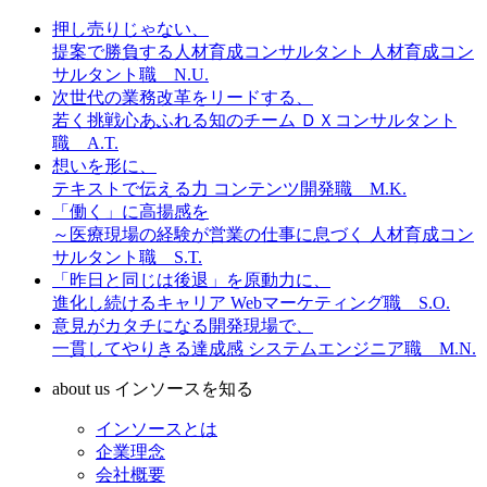
押し売りじゃない、
提案で勝負する人材育成コンサルタント
人材育成コン
サルタント職 N.U.
次世代の業務改革をリードする、
若く挑戦心あふれる知のチーム
ＤＸコンサルタント
職 A.T.
想いを形に、
テキストで伝える力
コンテンツ開発職 M.K.
「働く」に高揚感を
～医療現場の経験が営業の仕事に息づく
人材育成コン
サルタント職 S.T.
「昨日と同じは後退」を原動力に、
進化し続けるキャリア
Webマーケティング職 S.O.
意見がカタチになる開発現場で、
一貫してやりきる達成感
システムエンジニア職 M.N.
about us
インソースを知る
インソースとは
企業理念
会社概要