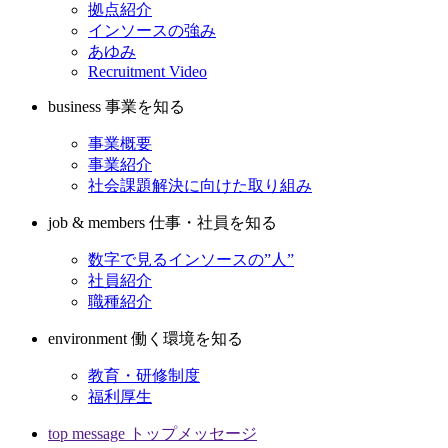
拠点紹介
インソースの強み
あゆみ
Recruitment Video
business
事業を知る
事業概要
事業紹介
社会課題解決に向けた取り組み
job & members
仕事・社員を知る
数字で見るインソースの”人”
社員紹介
職種紹介
environment
働く環境を知る
教育・研修制度
福利厚生
top message
トップメッセージ