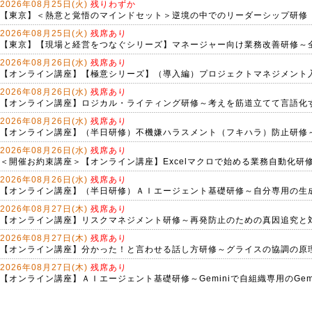
2026年08月25日(火)
残りわずか
【東京】＜熱意と覚悟のマインドセット＞逆境の中でのリーダーシップ研修
2026年08月25日(火)
残席あり
【東京】【現場と経営をつなぐシリーズ】マネージャー向け業務改善研修～
2026年08月26日(水)
残席あり
【オンライン講座】【極意シリーズ】（導入編）プロジェクトマネジメント
2026年08月26日(水)
残席あり
【オンライン講座】ロジカル・ライティング研修～考えを筋道立てて言語化
2026年08月26日(水)
残席あり
【オンライン講座】（半日研修）不機嫌ハラスメント（フキハラ）防止研修
2026年08月26日(水)
残席あり
＜開催お約束講座＞【オンライン講座】Excelマクロで始める業務自動化研修～C
2026年08月26日(水)
残席あり
【オンライン講座】（半日研修）ＡＩエージェント基礎研修～自分専用の生
2026年08月27日(木)
残席あり
【オンライン講座】リスクマネジメント研修～再発防止のための真因追究と
2026年08月27日(木)
残席あり
【オンライン講座】分かった！と言わせる話し方研修～グライスの協調の原
2026年08月27日(木)
残席あり
【オンライン講座】ＡＩエージェント基礎研修～Geminiで自組織専用のGe