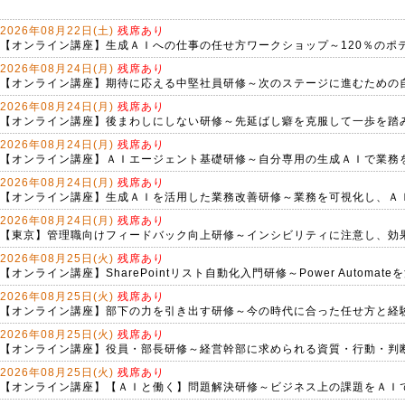
2026年08月22日(土)
残席あり
【オンライン講座】生成ＡＩへの仕事の任せ方ワークショップ～120％のポ
2026年08月24日(月)
残席あり
【オンライン講座】期待に応える中堅社員研修～次のステージに進むための
2026年08月24日(月)
残席あり
【オンライン講座】後まわしにしない研修～先延ばし癖を克服して一歩を踏
2026年08月24日(月)
残席あり
【オンライン講座】ＡＩエージェント基礎研修～自分専用の生成ＡＩで業務
2026年08月24日(月)
残席あり
【オンライン講座】生成ＡＩを活用した業務改善研修～業務を可視化し、Ａ
2026年08月24日(月)
残席あり
【東京】管理職向けフィードバック向上研修～インシビリティに注意し、効
2026年08月25日(火)
残席あり
【オンライン講座】SharePointリスト自動化入門研修～Power Automat
2026年08月25日(火)
残席あり
【オンライン講座】部下の力を引き出す研修～今の時代に合った任せ方と経
2026年08月25日(火)
残席あり
【オンライン講座】役員・部長研修～経営幹部に求められる資質・行動・判
2026年08月25日(火)
残席あり
【オンライン講座】【ＡＩと働く】問題解決研修～ビジネス上の課題をＡＩ