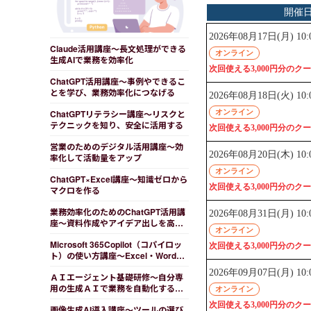
Claude活用講座～長文処理ができる
生成AIで業務を効率化
ChatGPT活用講座～事例やできるこ
とを学び、業務効率化につなげる
ChatGPTリテラシー講座～リスクと
テクニックを知り、安全に活用する
営業のためのデジタル活用講座～効
率化して活動量をアップ
ChatGPT×Excel講座～知識ゼロから
マクロを作る
業務効率化のためのChatGPT活用講
座～資料作成やアイデア出しを高速
化する
Microsoft 365Copilot（コパイロッ
ト）の使い方講座～Excel・Word・
PowerPoint操作を効率化する
ＡＩエージェント基礎研修～自分専
用の生成ＡＩで業務を自動化する
（冊子教材付き）
画像生成AI導入講座～ツールの選び