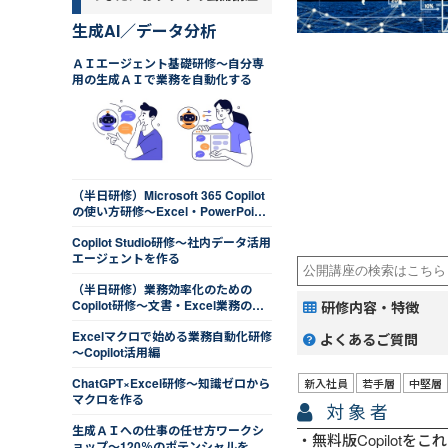
生成AI／データ分析
ＡＩエージェント基礎研修～自分専
用の生成ＡＩで業務を自動化する
（半日研修）Microsoft 365 Copilot
の使い方研修～Excel・PowerPoint
操作を効率化する
Copilot Studio研修～社内データ活用
エージェントを作る
（半日研修）業務効率化のための
Copilot研修～文書・Excel業務のコ
研修内容・特徴
ツをつかむ
Excelマクロで始める業務自動化研修
よくあるご質問
～Copilot活用編
ChatGPT×Excel研修～知識ゼロから
新入社員
若手層
中堅層
マクロを作る
対象者
生成ＡＩへの仕事の任せ方ワークシ
無料版Copilot
ョップ～120％のポテンシャルを発