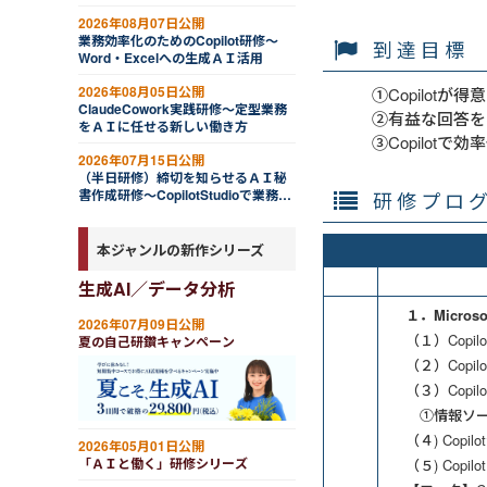
2026年08月07日公開
業務効率化のためのCopilot研修～
到達目標
Word・Excelへの生成ＡＩ活用
2026年08月05日公開
①Copilot
ClaudeCowork実践研修～定型業務
②有益な回答を
をＡＩに任せる新しい働き方
③Copilot
2026年07月15日公開
（半日研修）締切を知らせるＡＩ秘
書作成研修～CopilotStudioで業務自
研修プロ
動化
本ジャンルの新作シリーズ
生成AI／データ分析
１．Microso
2026年07月09日公開
（１）Copil
夏の自己研鑽キャンペーン
（２）Copi
（３）Copil
①情報ソー
（４) Cop
2026年05月01日公開
「ＡＩと働く」研修シリーズ
（５) Copi