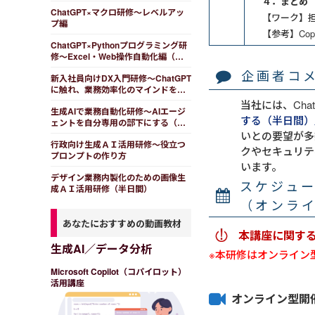
４．まとめ
ChatGPT×マクロ研修～レベルアッ
【ワーク】担
プ編
【参考】Cop
ChatGPT×Pythonプログラミング研
修～Excel・Web操作自動化編（３
日間）
企画者コ
新入社員向けDX入門研修～ChatGPT
に触れ、業務効率化のマインドを獲
得する
当社には、Cha
生成AIで業務自動化研修～AIエージ
する（半日間）
ェントを自分専用の部下にする（半
日間）
いとの要望が多
行政向け生成ＡＩ活用研修～役立つ
クやセキュリテ
プロンプトの作り方
います。
デザイン業務内製化のための画像生
スケジュ
成ＡＩ活用研修（半日間）
（オンラ
あなたにおすすめの動画教材
本講座に関す
生成AI／データ分析
※本研修はオンライン
Microsoft Copilot（コパイロット）
活用講座
オンライン型開