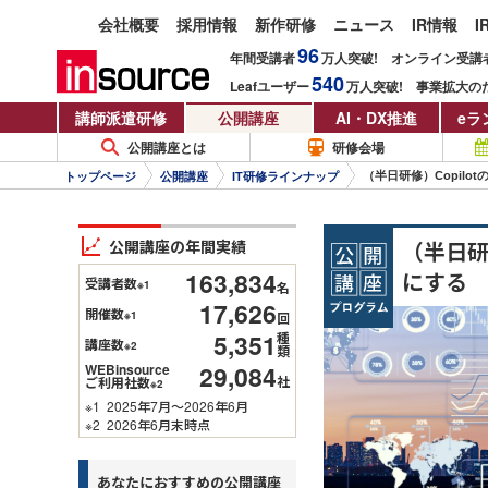
会社概要
採用情報
新作研修
ニュース
IR情報
I
96
年間受講者
万人
突破!
オンライン受講
540
Leafユーザー
万人
突破!
事業拡大の
講師派遣研修
公開講座
AI・DX推進
eラ
公開講座とは
研修会場
（半日研修）Copil
トップページ
公開講座
IT研修ラインナップ
公開講座の年間実績
（半日研
163,834
にする
受講者数
※1
名
17,626
開催数
※1
回
5,351
種
講座数
※2
類
29,084
WEBinsource
社
ご利用社数
※2
※1
2025年7月～2026年6月
※2
2026年6月末時点
あなたにおすすめの公開講座