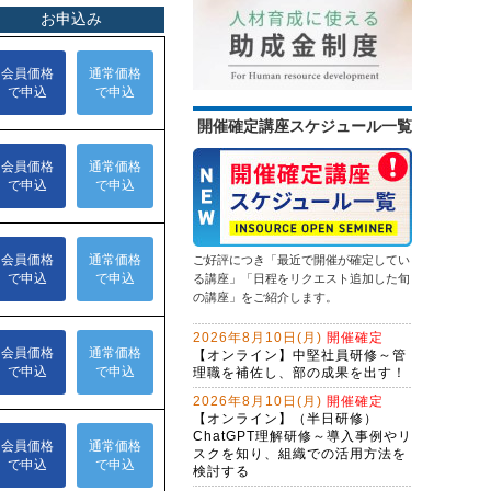
情報セキュリティ研修～身近な事例
問合せ対応効率化のためのＡＩエー
から社内リスクを抑制する
ジェント研修～CopilotとExcel編
（２日間）
13,500円
14,300円
会員
通常
生成ＡＩを味方にするWebマーケテ
2026年9月14日(月)
オンライン
ィング戦略とAIO・LLMO対応記事作
2026年9月28日(月)
オンライン
成術～年間6,000件の問合せを獲得す
（半日研修）営業向け生成ＡＩ活用
る、インソース流のWeb開発
開催確定講座スケジュール一覧
問題解決研修～ビジネス上の問題を
研修～提案書作成・Excel作業を効率
解決する
化する
初心者限定！GeminiでWeb検索・情
13,500円
14,300円
会員
通常
報整理から自業務特化ＡＩ作成まで
2026年9月28日(月)
オンライン
学ぶ３日間集中コース
ChatGPT×Excelレベルアップ研修～
マクロ仕様書で、要件定義力を強化
する
ご好評につき「最近で開催が確定してい
（半日研修）ChatGPTによるプログ
る講座」「日程をリクエスト追加した旬
ラミング効率化研修～活用事例とプ
の講座」をご紹介します。
ロンプトを学ぶ
ＡＩエージェント開発研修～
2026年8月10日(月)
開催確定
LangChainで業務プロセスを改善す
【オンライン】中堅社員研修～管
る（２日間）
理職を補佐し、部の成果を出す！
初心者限定！Copilotで基本操作から
自業務特化ＡＩ作成まで学ぶ３日間
2026年8月10日(月)
開催確定
集中コース
【オンライン】（半日研修）
生成ＡＩを活用した企画立案ワーク
ChatGPT理解研修～導入事例やリ
ショップ～アイデアソンに取り組む
スクを知り、組織での活用方法を
検討する
生成AI活用講座・応用編