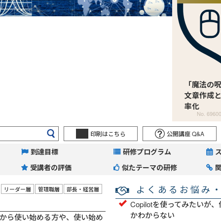
「魔法の
文章作成
率化
No. 6960
印刷はこちら
公開講座 Q&A
到達目標
研修プログラム
受講者の評価
似たテーマの研修
よくあるお悩み
リーダー層
管理職層
部長・経営層
Copilotを使ってみたい
かわからない
をこれから使い始める方や、使い始め