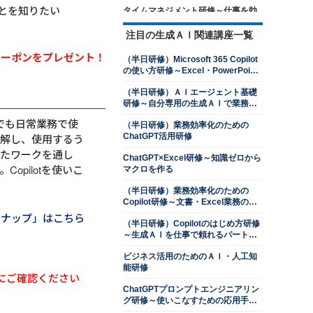
ることを知りたい
タイムマネジメント研修～仕事を効
率的に進めるための時間管理を学ぶ
注目の生成ＡＩ関連講座一覧
13,500円
14,300円
会員
通常
2026年8月24日(月)
オンライン
のクーポンをプレゼント！
（半日研修）Microsoft 365 Copilot
の使い方研修～Excel・PowerPoint
ロジカルシンキング研修
操作を効率化する
13,500円
14,300円
会員
通常
（半日研修）ＡＩエージェント基礎
研修～自分専用の生成ＡＩで業務を
2026年8月24日(月)
オンライン
自動化する
2026年9月28日(月)
オンライン
版でも日常業務で使
（半日研修）業務効率化のための
理解し、使用するう
ChatGPT活用研修
交渉力向上研修～ネゴシエーション
したワークを通し
スキルを上達させる
ChatGPT×Excel研修～知識ゼロから
pilotを使いこ
マクロを作る
13,500円
14,300円
会員
通常
2026年8月24日(月)
オンライン
（半日研修）業務効率化のための
2026年9月28日(月)
オンライン
Copilot研修～文書・Excel業務のコ
ツをつかむ
ンナップ」はこちら
判断力強化研修～８つの観点で意思
（半日研修）Copilotのはじめ方研修
決定ができる管理職になる
～生成ＡＩを仕事で頼れるパートナ
ーにする
13,500円
14,300円
会員
通常
ビジネス活用のためのＡＩ・人工知
2026年8月24日(月)
オンライン
能研修
にご確認ください
2026年9月28日(月)
オンライン
ChatGPTプロンプトエンジニアリン
プレゼンテーション研修～相手を動
グ研修～使いこなすための応用手法
かす３つの要素を習得する
を学ぶ