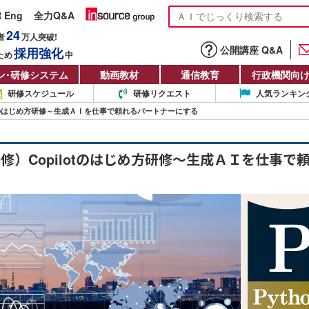
R Eng
全力Q&A
24
者
万人
突破!
公開講座 Q&A
採用強化
ため
中
ン
・
研修システム
動画教材
通信教育
行政機関向
研修スケジュール
研修リクエスト
人気ランキン
otのはじめ方研修～生成ＡＩを仕事で頼れるパートナーにする
修）Copilotのはじめ方研修～生成ＡＩを仕事で