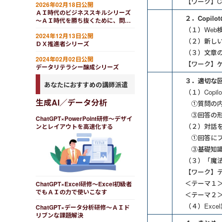
【ワーク】Co
2026年02月18日公開
ＡＩ時代のビジネススキルシリーズ
２．Copil
～ＡＩ時代を勝ち抜くために、問い
を立てる力・評価する力・決断を下
（１）Web
2024年12月13日公開
す力を強化する
（２）新し
ＤＸ推進者シリーズ
（３）文章
2024年02月02日公開
【ワーク】
データリテラシー醸成シリーズ
３．適切な
あなたにおすすめの講師派遣
（１）Copi
生成AI／データ分析
①質問の内
③回答の形
ChatGPT×PowerPoint研修～デザイ
（２）対話
ンとレイアウトを高速化する
①回答にフ
③基礎知識
（３）「魔
【ワーク】テ
＜テーマ１
ChatGPT×Excel研修～Excel初級者
でもＡＩの力で使いこなす
＜テーマ２＞
（４）Exce
ChatGPT×データ分析研修～ＡＩド
リブンな課題解決