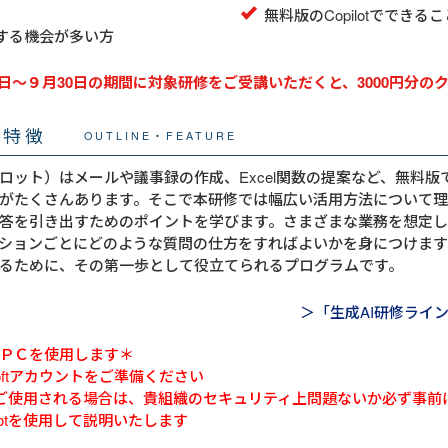
無料版のCopilotででき
を使用する機会が多い方
１日～９月30日の期間に対象研修をご受講いただくと、3000円分
・特徴
OUTLINE・FEATURE
コパイロット）はメールや議事録の作成、Excel関数の提案など、無料
がたくさんあります。そこで本研修では幅広い活用方法について
答を引き出すためのポイントを学びます。さまざまな業務を想定
ションごとにどのような質問の仕方をすればよいかを身につけます。Co
るために、その第一歩として役立てられるプログラムです。
＞「生成AI研修ライ
ＰＣを使用します＊
osoftアカウントをご準備ください
ご使用される場合は、貴組織のセキュリティ上問題ないか必ず事前
ilotを使用して説明いたします