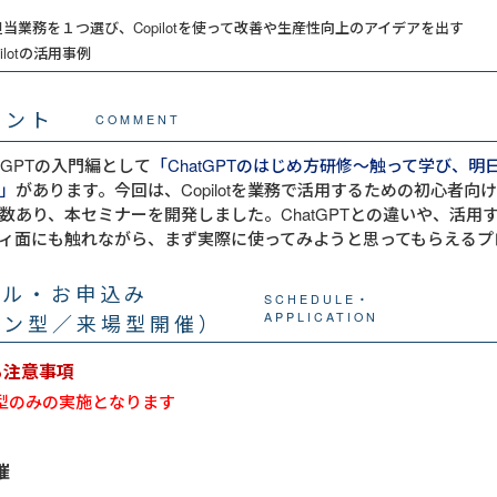
当業務を１つ選び、Copilotを使って改善や生産性向上のアイデアを出す
ilotの活用事例
メント
COMMENT
tGPTの入門編として
「ChatGPTのはじめ方研修～触って学び、
」
があります。今回は、Copilotを業務で活用するための初心者向
数あり、本セミナーを開発しました。ChatGPTとの違いや、活用
ィ面にも触れながら、まず実際に使ってみようと思ってもらえるプ
ール・お申込み
SCHEDULE・
イン型／来場型開催）
APPLICATION
る注意事項
型のみの実施となります
催