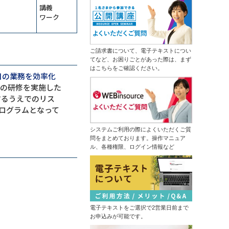
ムダなく成果につなげる
ータ分析からソリューションの導出
講義
13,500円
14,300円
まで
会員
通常
ワーク
生成ＡＩ推進リーダー育成研修～効
2026年9月7日(月)
オンライン
果的な業務を選びエージェントを作
成する
情報セキュリティマネジメント研修
（半日研修）デザイン業務内製化の
ご請求書について、電子テキストについ
14,300円
14,300円
会員
通常
ための画像生成ＡＩ活用研修
てなど、お困りごとがあった際は、まず
2026年9月7日(月)
オンライン
はこちらをご確認ください。
はじめての業務自動化研修～生成Ａ
2026年9月14日(月)
オンライン
明日の業務を効率化
ＩとPythonで１日１時間を生みだす
けの研修を実施した
中堅社員研修～管理職を補佐し、部
ＤＸ推進のための業務改革研修～デ
するうえでのリス
の成果を出す！
ジタル活用の視点を持つ
ログラムとなって
13,500円
14,300円
会員
通常
ChatGPT×データ分析研修～ＡＩド
2026年9月7日(月)
オンライン
リブンな課題解決
システムご利用の際によくいただくご質
プロジェクトマネジメント基礎研修
問をまとめております。操作マニュア
（半日研修）ＡＩ理解研修～人工知
ル、各種権限、ログイン情報など
13,500円
14,300円
能にできることを知り、正しく活用
会員
通常
する
2026年9月14日(月)
オンライン
触って高める生成ＡＩリテラシー研
修～生成ＡＩパスポート取得の１歩
はじめての経理実務研修～日次・月
を踏み出す
次基礎業務編
管理職向け発想力強化ワークショッ
13,500円
14,300円
会員
通常
プ～生成ＡＩとＳＦ思考で未来を構
想する
電子テキストをご選択で2営業日前まで
2026年9月14日(月)
オンライン
NotebookLM活用研修～生成ＡＩで
お申込みが可能です。
2026年9月28日(月)
オンライン
スライド作成を自動化する