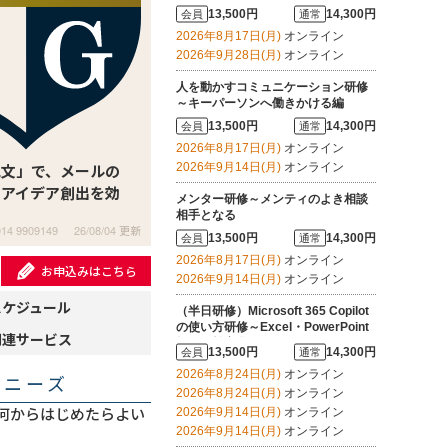
ーにする
13,500円
14,300円
会員
通常
2026年8月17日(月)
オンライン
2026年9月28日(月)
オンライン
人を動かすコミュニケーション研修
～キーパーソンへ働きかける編
13,500円
14,300円
会員
通常
2026年8月17日(月)
オンライン
呪文」で、メールの
2026年9月14日(月)
オンライン
とアイデア創出を効
メンター研修～メンティのよき相談
相手となる
014 9909149
26/08/04 更新
13,500円
14,300円
会員
通常
2026年8月17日(月)
オンライン
お申込みはこちら
2026年9月14日(月)
オンライン
スケジュール
（半日研修）Microsoft 365 Copilot
の使い方研修～Excel・PowerPoint
関連サービス
操作を効率化する
13,500円
14,300円
会員
通常
2026年8月24日(月)
オンライン
・ニーズ
2026年8月24日(月)
オンライン
が、何からはじめたらよい
2026年9月14日(月)
オンライン
2026年9月14日(月)
オンライン