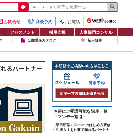
お問合せ
商談予約
お電話
け
アセスメント
採用支援
人事部門コンサル
グ
公開講座カタログ
新人研修
本研修をご検討中の方はこちら
頼れるパートナー
スケジュール
商談予約
同テーマの講師派遣を見る
お得にご受講可能な講座一覧
～マンデー割引
（半日研修）Copilotのはじめ方研修
～生成ＡＩを仕事で頼れるパートナ