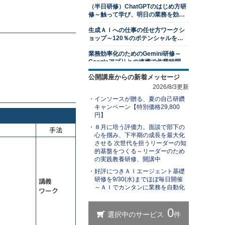
（半日研修）ChatGPTのはじめ方研
13,500円
14,300円
会員
通常
修～触って学び、明日の業務を効率
2026年8月31日(月)
オンライン
化する
生成ＡＩへの仕事の任せ方ワークシ
１対１面談研修～部下のキャリア開
ョップ～120％のポテンシャルを発
発支援編
揮する
業務効率化のためのGemini研修～
13,500円
14,300円
会員
通常
Googleアプリとの連携で作業時間を
2026年8月31日(月)
オンライン
削減する
公開講座からの新着メッセージ
（半日研修）ChatGPTを活用した発
若手社員研修～主体性の発揮
想力強化研修
2026/8/3更新
13,500円
14,300円
会員
通常
インソースが贈る、夏の自己研鑽
ＡＩエージェント基礎研修～自分専
2026年8月31日(月)
オンライン
キャンペーン【特別価格29,800
用の生成ＡＩで業務を自動化する
円】
アサーティブコミュニケーション研
（半日研修）ChatGPT×Excel研修～
８月に培う評価力。面談で部下の
手法
修～自他尊重のスタンスで言いにく
身近なExcel業務から始めるＡＩ活用
心を掴み、下半期の成長を最大化
いことを伝える
13,500円
14,300円
会員
通常
させる 次世代を担うリーダーの知
ChatGPTを活用したビジネス文書研
的基盤をつくる～リーダーのため
2026年8月31日(月)
オンライン
修～文書作成の新スタンダードを学
の実践教養研修、開講中
ぶ
レジリエンス研修～しなやかにスト
好評につきＡＩエージェント基礎
生成ＡＩを活用した業務改善研修～
レスと向き合い、回復力を身につけ
研修を9/30(水)までほぼ毎日開催
講義
業務を可視化し、ＡＩに置き換え組
る
～ＡＩでカンタンに業務を自動化
織展開する
ワーク
13,500円
14,300円
会員
通常
（半日研修）ChatGPT理解研修～導
2026年9月7日(月)
オンライン
入事例やリスクを知り、組織での活
用方法を検討する
リスクマネジメント研修～未然に防
【ＡＩと働く】研修担当者レベルア
ぐ方法を学ぶ