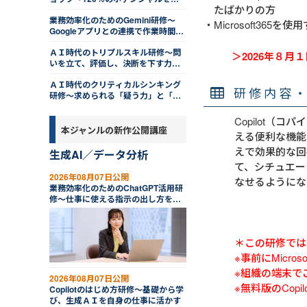
たばかりの方
揮する
業務効率化のためのGemini研修～
Microsoft365
Googleアプリとの連携で作業時間を
削減する
ＡＩ時代のトリプルスキル研修～問
＞2026年８月
いを立て、評価し、決断を下す力を
磨く
ＡＩ時代のクリティカルシンキング
研修内容
研修～求められる「疑う力」と「活
かす知恵」
Copilot（
本ジャンルの新作公開講座
える便利な機能
えで効果的な回
生成AI／データ分析
て、シチュエー
2026年08月07日公開
なせるようにな
業務効率化のためのChatGPT活用研
修～仕事に使える指示の出し方を学
ぶ
＊この研修では
※事前にMicr
※組織の端末で
2026年08月07日公開
※無料版のCop
Copilotのはじめ方研修～基礎から学
び、生成ＡＩを自身の仕事に活かす