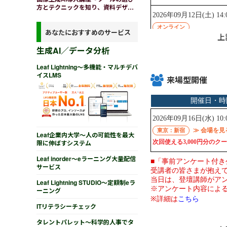
方とテクニックを知り、資料デザイ
ンを内製化する
あなたにおすすめのサービス
上
生成AI／データ分析
Leaf Lightning～多機能・マルチデバ
イスLMS
来場型開催
Leaf企業内大学～人の可能性を最大
限に伸ばすシステム
Leaf inorder～eラーニング大量配信
サービス
Leaf Lightning STUDIO～定額制eラ
ーニング
ITリテラシーチェック
タレントパレット～科学的人事でタ