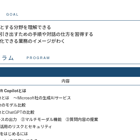
GOAL
が得意とする分野を理解できる
引き出すための手順や対話の仕方を習得する
で効率化できる業務のイメージがわく
グラム
PROGRAM
内容
ft Copilotとは
otとは ～Microsoft社の生成AIサービス
lotのモデル比較
otとChatGPTの比較
スの出力 ②マルチモーダル機能 ③質問内容の提案
ilot活用のリスクとセキュリティ
lotをはじめるには