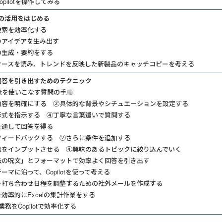
pilotを操作してみる
otの活用をはじめる
検索を効率化する
いアイデアを生み出す
の生成・要約をする
ケースを読み、トレンドを反映した新製品のキャッチコピーを考える
回答を引き出すためのテクニック
lotを使いこなす質問の手順
容を明確にする ②具体的な背景やシチュエーションを設定する
式を指示する ④丁寧な言葉遣いで質問する
を通して回答を得る
ィードバックする ②さらに条件を追加する
をインプットさせる ④興味のあるトピックに絞り込んでいく
法の呪文」とフォーマットで効率よく回答を引き出す
ーマに沿って、Copilotを使って考える
＞打ち合わせ日程を調整するための社外メールを作成する
効率的にExcelの集計作業をする
l業務をCopilotで効率化する