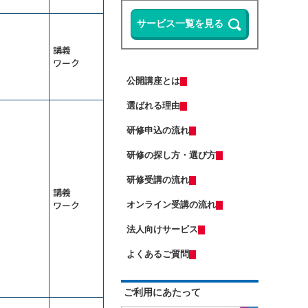
ップ研修～整合性・納得感をＡＩで
担保する
13,500円
14,300円
会員
通常
Microsoft 365 Copilotの使い方研修
2026年9月7日(月)
オンライン
～資料作成の時間を半減する
2026年9月28日(月)
オンライン
講義
Copilot Studio研修～社内データ活用
ワーク
（半日研修）ＡＩエージェント基礎
エージェントを作る
研修～自分専用の生成ＡＩで業務を
公開講座とは
自動化する
ＤＸ推進のための要件定義研修
13,500円
14,300円
会員
通常
選ばれる理由
2026年9月7日(月)
オンライン
Excelマクロで始める業務自動化研修
～Copilot活用編
2026年9月7日(月)
オンライン
研修申込の流れ
（若手向け）DX入門研修～ChatGPT
（中途社員・職種転換者向け）ビジ
に触れ、業務効率化のマインドを獲
ネスマナー研修
研修の探し方・選び方
得する
13,500円
14,300円
会員
通常
ＡＩエージェント基礎研修～Gemini
研修受講の流れ
2026年9月7日(月)
オンライン
で自組織専用のGemを作成する
講義
2026年9月14日(月)
オンライン
ワーク
オンライン受講の流れ
ChatGPT×Pythonプログラミング研
修～自動化・データ分析編（５日
はじめての人事採用実務研修～求人
間）
法人向けサービス
票・説明会・入社手続きの流れを押
（半日研修）経営幹部・管理職向け
さえる
13,500円
14,300円
会員
通常
生成ＡＩ活用研修～リスクを理解し
よくあるご質問
運用方針を決める
2026年9月7日(月)
オンライン
業務効率化のためのClaude活用研修
2026年9月28日(月)
オンライン
～Excel業務と資料作成の負担を減ら
ご利用にあたって
す
生産性向上研修～仕事の見える化で
受注獲得のためのＡＩ活用研修～デ