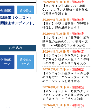
2026年8月10日(月)
開催確定
Claude Cowork実践研修～定型業務
【オンライン】Microsoft 365
をＡＩに任せる新しい働き方
Copilotの使い方研修～資料作成
の時間を半減する
公開講座リクエスト」
生成AI活用講座・基礎編
2026年8月10日(月)
開催確定
公開講座オンデマンド」
【東京】中堅社員研修～管理職を
Ｇ検定対策研修～現代に必須のＡＩ
補佐し、部の成果を出す！
リテラシー（２日間）
2026年8月10日(月)
開催確定
アプリを作れる自分になる！生成Ａ
【オンライン】（半日研修）業務
Ｉで仕事を変えるバイブコーディン
効率化のためのCopilot研修～文
グ研修（２日間）
書・Excel業務のコツをつかむ
バイブコーディング体験研修～ＡＩ
の力でプログラムを自動作成する
2026年8月10日(月)
開催確定
【オンライン】５０代向けキャリ
（半日研修）ＡＩ時代の構文リテラ
アデザイン研修～人生１００年時
シー向上研修～アレクサンドラ・ア
代のマネーとキャリアを考える
ミラーゼ構文で考える
2026年8月12日(水)
開催確定
（半日研修）締切を知らせるＡＩ秘
【オンライン】生成ＡＩへの仕事
書作成研修～Copilot Studioで業務自
の任せ方ワークショップ～120％
動化
Gemini実践者向け！NotebookLM資
のポテンシャルを発揮する
料作成からGem構築まで学ぶ３日間
2026年8月13日(木)
開催確定
集中コース
【オンライン】ＡＩ時代のクリテ
Copilot実践者向け！Excel自動化か
ィカルシンキング研修～求められ
らＡＩエージェント構築まで学ぶ３
る「疑う力」と「活かす知恵」
日間集中コース
（半日研修）RAGシステム基礎研修
2026年8月13日(木)
開催確定
～組織内のデータを活用するＡＩエ