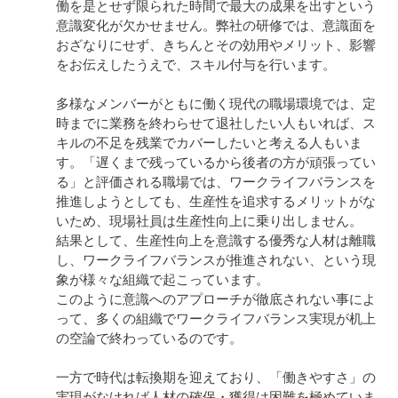
働を是とせず限られた時間で最大の成果を出すという
意識変化が欠かせません。弊社の研修では、意識面を
おざなりにせず、きちんとその効用やメリット、影響
をお伝えしたうえで、スキル付与を行います。

多様なメンバーがともに働く現代の職場環境では、定
時までに業務を終わらせて退社したい人もいれば、ス
キルの不足を残業でカバーしたいと考える人もいま
す。「遅くまで残っているから後者の方が頑張ってい
る」と評価される職場では、ワークライフバランスを
推進しようとしても、生産性を追求するメリットがな
いため、現場社員は生産性向上に乗り出しません。

結果として、生産性向上を意識する優秀な人材は離職
し、ワークライフバランスが推進されない、という現
象が様々な組織で起こっています。

このように意識へのアプローチが徹底されない事によ
って、多くの組織でワークライフバランス実現が机上
の空論で終わっているのです。

一方で時代は転換期を迎えており、「働きやすさ」の
実現がなければ人材の確保・獲得は困難を極めていま