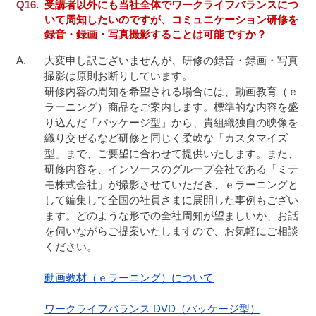
受講者以外にも当社全体でワークライフバランスにつ
いて周知したいのですが、コミュニケーション研修を
録音・録画・写真撮影することは可能ですか？
大変申し訳ございませんが、研修の録音・録画・写真
撮影は原則お断りしています。

研修内容の周知を希望される場合には、動画教育（ｅ
ラーニング）商品をご案内します。標準的な内容を盛
り込んだ「パッケージ型」から、貴組織独自の映像を
織り交ぜるなど研修と同じく柔軟な「カスタマイズ
型」まで、ご要望に合わせて提供いたします。また、
研修内容を、インソースのグループ会社である「ミテ
モ株式会社」が撮影させていただき、ｅラーニングと
して編集して全国の社員さまに展開した事例もござい
ます。どのような形での全社周知が望ましいか、お話
を伺いながらご提案いたしますので、お気軽にご相談
ください。

動画教材（ｅラーニング）について
ワークライフバランス DVD（パッケージ型）