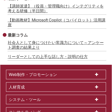
【講師派遣】（役員・管理職向け）インテグリティを
考える研修（半日間）
【動画教材】Microsoft Copilot（コパイロット）活用講
座
最新コラム
社会人として身につけたい常識力について～アンケー
ト調査の結果より
リーダーとしての上手な話し方・説明の仕方
Web制作・プロモーション
人材育成
システム・ツール
コンサルティング