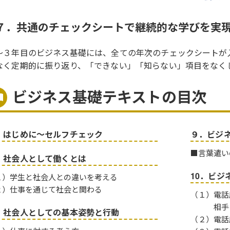
７．共通のチェックシートで継続的な学びを実
～３年目のビジネス基礎には、全ての年次のチェックシートが
なく定期的に振り返り、「できない」「知らない」項目をなく
ビジネス基礎テキストの目次
．はじめに～セルフチェック
９．ビジ
■言葉遣い
．社会人として働くとは
10．ビジ
１）学生と社会人との違いを考える
２）仕事を通じて社会と関わる
（１）電話
相手
．社会人としての基本姿勢と行動
（２）電話