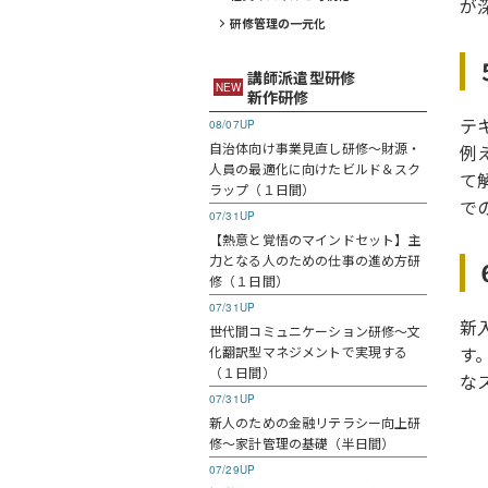
が
研修管理の一元化
講師派遣型研修
NEW
新作研修
テ
08/07UP
自治体向け事業見直し研修～財源・
例
人員の最適化に向けたビルド＆スク
て
ラップ（１日間）
で
07/31UP
【熱意と覚悟のマインドセット】主
力となる人のための仕事の進め方研
修（１日間）
07/31UP
新
世代間コミュニケーション研修～文
す
化翻訳型マネジメントで実現する
（１日間）
な
07/31UP
新人のための金融リテラシー向上研
修～家計管理の基礎（半日間）
07/29UP