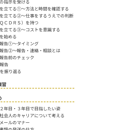
の指示を受ける
を立てる①～方法と時間を確認する
を立てる②～仕事をするうえでの判断
ＱＣＤＲＳ）を持つ
を立てる③～コストを意識する
を始める
報告①～タイミング
報告②～報告・連絡・相談とは
報告前のチェック
了報告
事を振り返る
演習
め
２年目・３年目で目指したい姿
社会人のキャリアについて考える
メールのマナー
書類の発送の仕方