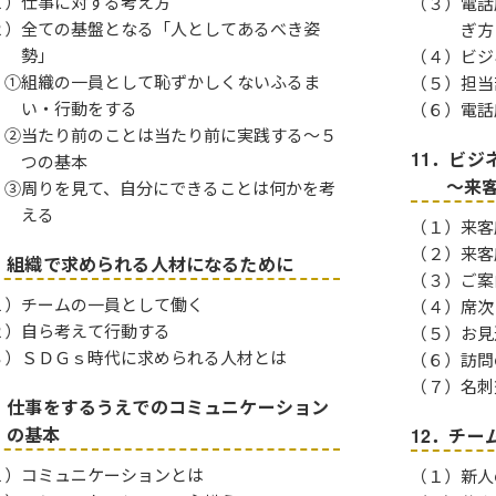
１）仕事に対する考え方
（３）電話
２）全ての基盤となる「人としてあるべき姿
ぎ方
勢」
（４）ビジ
組織の一員として恥ずかしくないふるま
（５）担当
い・行動をする
（６）電話
当たり前のことは当たり前に実践する～５
11．ビジ
つの基本
～来
周りを見て、自分にできることは何かを考
える
（１）来客
（２）来客
．組織で求められる人材になるために
（３）ご案
１）チームの一員として働く
（４）席次
２）自ら考えて行動する
（５）お見
３）ＳＤＧｓ時代に求められる人材とは
（６）訪問
（７）名刺
．仕事をするうえでのコミュニケーション
の基本
12．チー
１）コミュニケーションとは
（１）新人