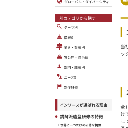
グローバル・ダイバーシティ
別カテゴリから探す
テーマ別
階層別
当
業界・業種別
ッ
官公庁・自治体
部門・職種別
ニーズ別
新作研修
インソースが選ばれる理由
全
け
講師派遣型研修の特徴
し
世界に一つだけの研修を提供