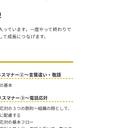
現
入っています。一度やって終わりで
して成長につなげます。
ネスマナー②～言葉遣い・敬語
の基本
ネスマナー③～電話応対
応対の３つの鉄則～組織の顔として、
に配慮する
応対の基本フロー