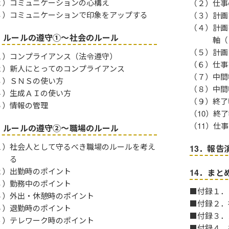
２）コミュニケーションの心構え
（２）仕事
３）コミュニケーションで印象をアップする
（３）計画
（４）計画
．ルールの遵守①～社会のルール
軸（
（５）計画
１）コンプライアンス（法令遵守）
（６）仕事
２）新人にとってのコンプライアンス
（７）中間
３）ＳＮＳの使い方
（８）中間
４）生成ＡＩの使い方
（９）終了
５）情報の管理
（10）終
（11）仕
．ルールの遵守②～職場のルール
１）社会人として守るべき職場のルールを考え
13．報告
る
２）出勤時のポイント
14．まと
３）勤務中のポイント
■付録１．
４）外出・休憩時のポイント
■付録２．
５）退勤時のポイント
■付録３．
６）テレワーク時のポイント
■付録４．