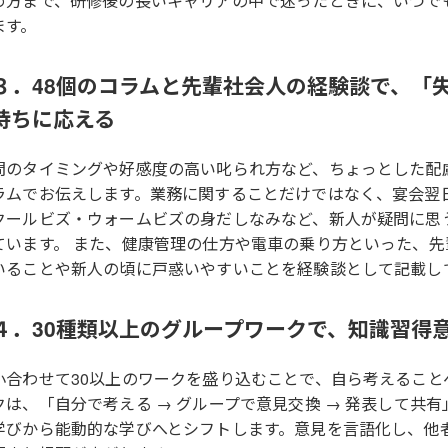
め方まで、研修後の長いキャリアの中で迷ったときに、いつで
ます。
３．48個のコラムと先輩社会人の経験談で、「
持ちに応える
問のタイミングや好感度の高い叱られ方など、ちょっとした配
ラムでお伝えします。業務に関することだけではなく、宴会翌
クールビズ・ウォームビズの身だしなみなど、新人が疑問に思
ています。 また、健康管理の仕方や電車の乗り方といった、
いることや新人の頃に戸惑いやすいことを経験談として記載し
４．30種類以上のグループワークで、知識習得
小合わせて30以上のワークを盛り込むことで、自ら考えること
クは、「自分で考える → グループで意見交換 → 発表して共
学びから能動的な学びへとシフトします。意見を言語化し、他