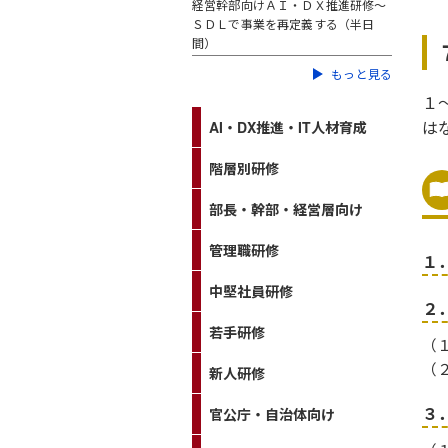
経営幹部向けＡＩ・ＤＸ推進研修～
ＳＤＬで事業を再定義する（半日
間）
もっと見る
１
は
AI・DX推進・IT人材育成
階層別研修
部長・幹部・経営層向け
管理職研修
１
中堅社員研修
２
若手研修
（
（
新人研修
３
官公庁・自治体向け