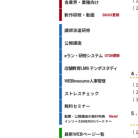
（
各業界・業種向け
（
新作研修・動画
08/03更新
①
講師派遣研修
②
公開講座
③
eラン・研修システム
07/29更新
店舗教育LMS テンポスタディ
４
WEBinsource人事管理
（
（
ストレスチェック
（
無料セミナー
５
動画・公開講座の無料特典
インソースENERGYパートナー
（
最新WEBページ一覧