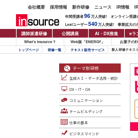
会社概要
採用情報
新作研修
ニュース
IR情報
I
96
年間受講者
万人
突破!
オンライン受講
540
Leafユーザー
万人
突破!
事業拡大の
講師派遣研修
公開講座
AI・DX推進
eラ
What's insource？
Web版「ENERGY」
お菓子のE
新人研修テキス
トップページ
研修一覧
テキスト販売サービス
テーマ別研修
生成ＡＩ・データ活用・統計
DX・IT・OA
コミュニケーション
チームビルディング
仕事の基本
ビジネスマインド