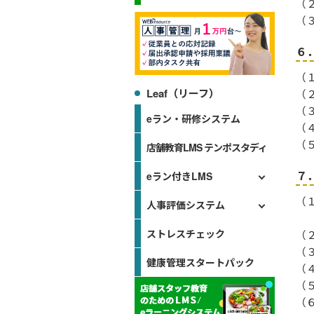
（
（
６
（
Leaf（リーフ）
（
（
eラン・研修システム
（
（
店舗教育LMS テンポスタディ
７
eラン付きLMS
（
人事評価システム
ストレスチェック
（
（
健康管理スタートパック
（
（
（