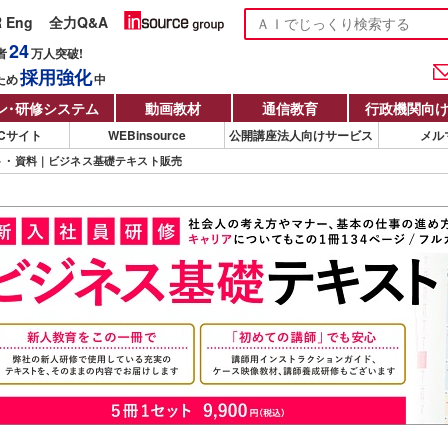
R Eng
全力Q&A
24
者
万人
突破!
採用強化
ため
中
ン
・
研修システム
動画教材
通信教育
行政機関向
Cサイト
WEBinsource
公開講座法人向けサービス
メル
ト・資料｜ビジネス基礎テキスト販売