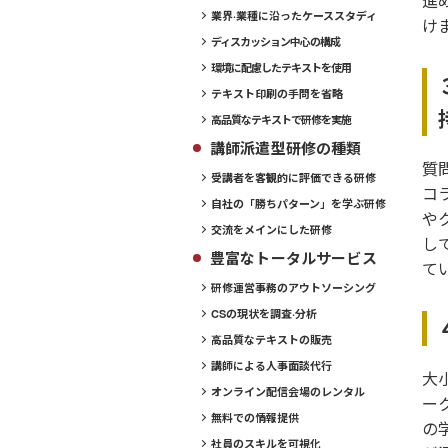
進
業界·業種に沿ったケーススタディ
け
ディスカッション中心の構成
環境に配慮したテキストを使用
テキスト印刷の手問を省略
高品質なテキストで研修を実施
講師派遣型研修の種類
質
受講者を客観的に評価できる研修
コ
自社の「勝ちパターン」を学ぶ研修
や
交流をメインにした研修
し
豊富なトータルサービス
て
研修運営事務のアウトソーシング
CSの現状を調査·分析
高品質なテキストの販売
講師による人事面談代行
大
オンライン配信会場のレンタル
ー
無料での情報提供
の
社員のスキルを可視化