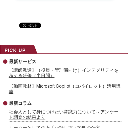
PICK UP
最新サービス
【講師派遣】（役員・管理職向け）インテグリティを
考える研修（半日間）
【動画教材】Microsoft Copilot（コパイロット）活用講
座
最新コラム
社会人として身につけたい常識力について～アンケー
ト調査の結果より
リーダーとしての上手な話し方・説明の仕方