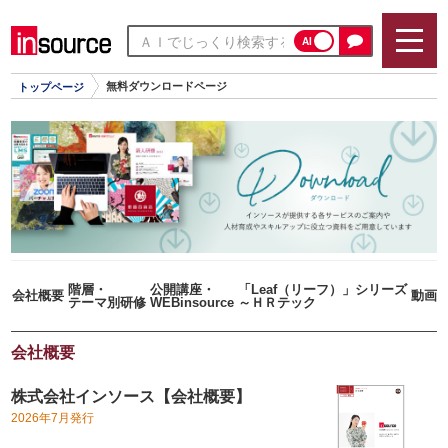
AI
無料ダウンロードページ
トップページ
階層・
公開講座・
「Leaf（リーフ）」シリーズ
会社概要
動画
テーマ別研修
WEBinsource
～ＨＲテック
会社概要
株式会社インソース【会社概要】
2026年7月発行