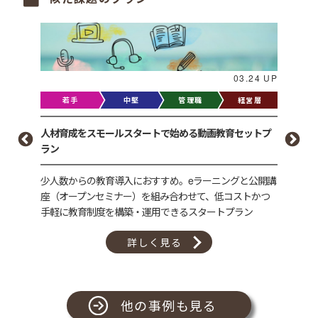
03.24 UP
.13 UP
若手
中堅
管理職
経営層
営層
人材育成をスモールスタートで始める動画教育セットプ
全階層
ラン
ラン
ラン
少人数からの教育導入におすすめ。eラーニングと公開講
社員数
、ライ
座（オープンセミナー）を組み合わせて、低コストかつ
にアセ
。講師
手軽に教育制度を構築・運用できるスタートプラン
ルアッ
ークも
詳しく見る
他の事例も見る