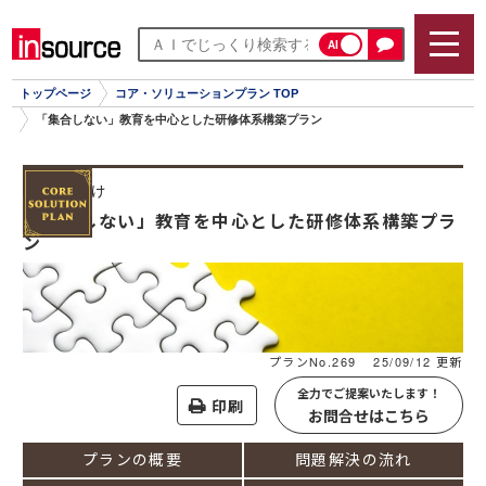
AI
トップページ
コア・ソリューションプラン TOP
「集合しない」教育を中心とした研修体系構築プラン
全社員向け
「集合しない」教育を中心とした研修体系構築プラ
ン
プランNo.269
25/09/12 更新
全力でご提案いたします！
印刷
お問合せはこちら
プランの概要
問題解決の流れ