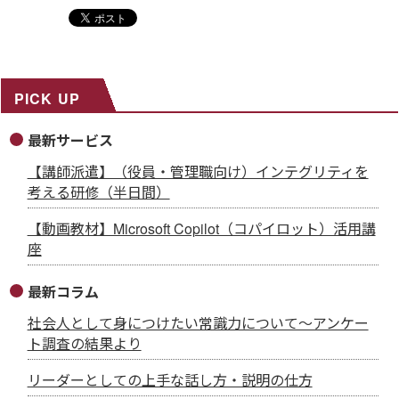
PICK UP
最新サービス
【講師派遣】（役員・管理職向け）インテグリティを
考える研修（半日間）
【動画教材】Microsoft Copilot（コパイロット）活用講
座
最新コラム
社会人として身につけたい常識力について～アンケー
ト調査の結果より
リーダーとしての上手な話し方・説明の仕方