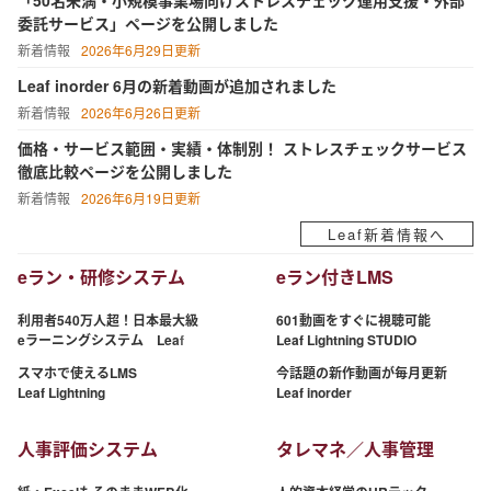
「50名未満・小規模事業場向けストレスチェック運用支援・外部
委託サービス」ページを公開しました
新着情報
2026年6月29日更新
Leaf inorder 6月の新着動画が追加されました
新着情報
2026年6月26日更新
価格・サービス範囲・実績・体制別！ ストレスチェックサービス
徹底比較ページを公開しました
新着情報
2026年6月19日更新
Leaf新着情報へ
eラン・研修システム
eラン付きLMS
利用者
540
万人超！日本最大級
601
動画をすぐに視聴可能
eラーニングシステム Leaf
Leaf Lightning STUDIO
スマホで使えるLMS
今話題の新作動画が毎月更新
Leaf Lightning
Leaf inorder
人事評価システム
タレマネ／人事管理