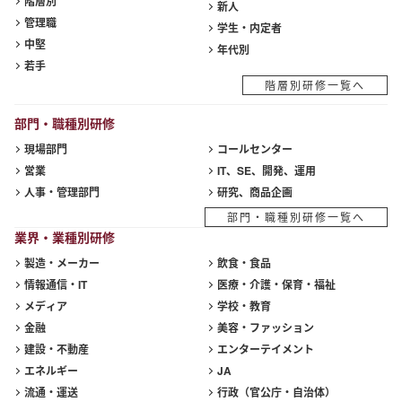
階層別
新人
管理職
学生・内定者
中堅
年代別
若手
階層別研修一覧へ
部門・職種別研修
現場部門
コールセンター
営業
IT、SE、開発、運用
人事・管理部門
研究、商品企画
部門・職種別研修一覧へ
業界・業種別研修
製造・メーカー
飲食・食品
情報通信・IT
医療・介護・保育・福祉
メディア
学校・教育
金融
美容・ファッション
建設・不動産
エンターテイメント
エネルギー
JA
流通・運送
行政（官公庁・自治体）