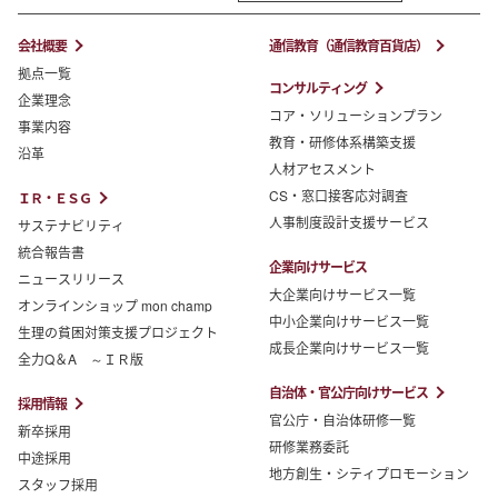
会社概要
通信教育（通信教育百貨店）
拠点一覧
コンサルティング
企業理念
コア・ソリューションプラン
事業内容
教育・研修体系構築支援
沿革
人材アセスメント
CS・窓口接客応対調査
ＩＲ・ＥＳＧ
人事制度設計支援サービス
サステナビリティ
統合報告書
企業向けサービス
ニュースリリース
大企業向けサービス一覧
オンラインショップ mon champ
中小企業向けサービス一覧
生理の貧困対策支援プロジェクト
成長企業向けサービス一覧
全力Q＆A ～ＩＲ版
自治体・官公庁向けサービス
採用情報
官公庁・自治体研修一覧
新卒採用
研修業務委託
中途採用
地方創生・シティプロモーション
スタッフ採用