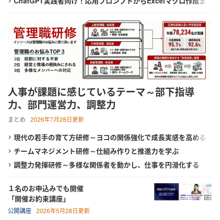
ChatGPT実践者向け！応用プロンプトからExcelマクロ作成ま
ーズ９】
で学ぶ３日間集中コース
2026.07.13
AI時代をリードする「ネオゼネラリスト」養成研修を開発 ～構想力
と分野横断力を備えた人材を育成、2026年８月から公開講座開始
人事が課題に感じているテーマ～部下指導
力、部門運営力、調整力
まとめ
2026年7月28日更新
現代の若手の育て方研修～ヨコの関係強化で成長実感を高める
チームマネジメント研修～仕組み作りと推進力を学ぶ
調整力発揮研修～多様な関係者を動かし、仕事を円滑化する
１名のお申込みでも開催
「開催お約束講座」
公開講座
2026年5月28日更新