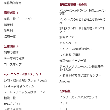
研修講師採用
お役立ち情報・その他
インソースヘッドライン｜最新ニュース・
講師派遣
記事
研修一覧（テーマ別）
インソースのもと｜お役立ち読みもの
集
階層別
無料ダウンロード｜提案書・パンフレ
業界別
ット
講師一覧
無料セミナー
キャンペーン
公開講座
インソースの研修の流れ
階層で探す
よくあるご質問
テーマ別で探す
最新Webページ一覧
コースマップ
ジャパンソリューション推進冊子
ENERGY
eラーニング・研修システム
人的資本経営 研究教育センター
LMS・教育管理システム「Leaf」
Another
Leaf 人事評価システム
関係会社
ストレスチェック支援サービス
インソースデジタルアカデミー
機能一覧
ミテモ
使い方ガイド
らしく
お客さま事例