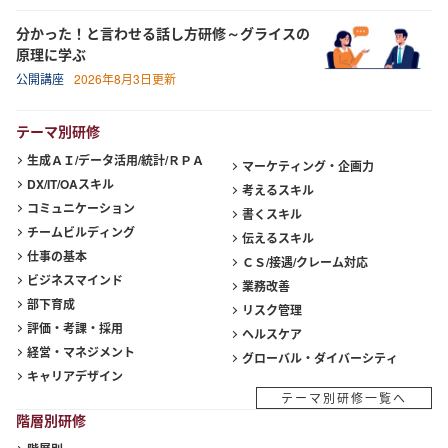
分かった！と言わせる話し方研修～グライスの
原理に学ぶ
公開講座
2026年8月3日更新
テーマ別研修
生成ＡＩ/データ活用/統計/ＲＰＡ
マーケティング・企画力
DX/IT/OAスキル
考えるスキル
コミュニケーション
書くスキル
チームビルディング
伝えるスキル
仕事の基本
ＣＳ/接遇/クレーム対応
ビジネスマインド
業務改善
部下育成
リスク管理
評価・考課・採用
ヘルスケア
経営・マネジメント
グローバル・ダイバーシティ
キャリアデザイン
テーマ別研修一覧へ
階層別研修