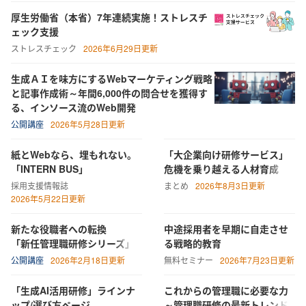
厚生労働省（本省）7年連続実施！ストレスチ
ェック支援
ストレスチェック
2026年6月29日更新
生成ＡＩを味方にするWebマーケティング戦略
と記事作成術～年間6,000件の問合せを獲得す
る、インソース流のWeb開発
公開講座
2026年5月28日更新
紙とWebなら、埋もれない。
「大企業向け研修サービス」
「INTERN BUS」
危機を乗り越える人材育成
採用支援情報誌
まとめ
2026年8月3日更新
2026年5月22日更新
新たな役職者への転換
中途採用者を早期に自走させ
「新任管理職研修シリーズ」
る戦略的教育
公開講座
2026年2月18日更新
無料セミナー
2026年7月23日更新
「生成AI活用研修」ラインナ
これからの管理職に必要な力
ップ/選び方ページ​
～管理職研修の最新トレンド