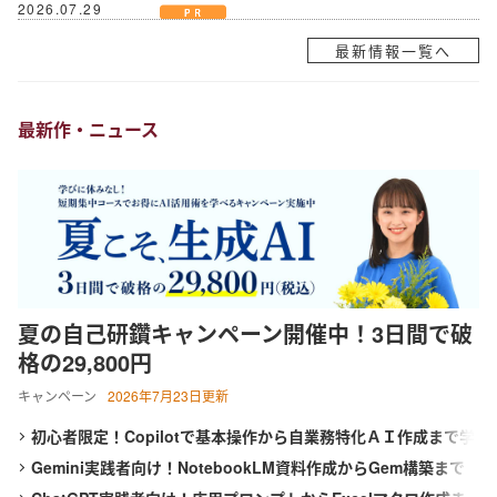
2026.07.29
不登校児童生徒の保護者の離職による経済損失額は4,972億円と推計
最新情報一覧へ
～人事への相談促進で損失額1,701億円の縮小余地～
2026.07.27
不登校問題から考える仕事と子育ての両立支援研修を10月に開催 ～
東京学芸大学との産学連携で、「不登校」による従業員の離職リスク
最新作・ニュース
に挑む
2026.07.24
福祉団体支援ブランド「mon champ（モンシャン）」価格改定のお
知らせ ～８月17日（月）より一部商品を値上げいたします
2026.07.22
ミス報告の徹底でリスクを予防する研修を２本開発 ～上司・部下双
方に受講できる研修として、2026年９月から公開講座開始～
2026.07.22
受講者による直接申込で、自己啓発・eラーニング運用の手間を削
夏の自己研鑽キャンペーン開催中！3日間で破
減！ ～WEBinsource「公開ダイレクト」に動画レンタルの新機能追
格の29,800円
加
2026.07.17
キャンペーン
2026年7月23日更新
８～９月限定、生成AI活用研修がお得に！夏の自己研鑽キャンペーン
を開催 ～３日間29,800円の特別価格で公開講座を提供
初心者限定！Copilotで基本操作から自業務特化ＡＩ作成まで学
2026.07.15
ぶ３日間集中コース
Gemini実践者向け！NotebookLM資料作成からGem構築まで
社内マニュアルからAIが自習教材を自動生成！「AI BOAT（アイボー
学ぶ３日間集中コース
ト）」提供開始 ～先着100社限定キャンペーン実施中【生成AIシリ