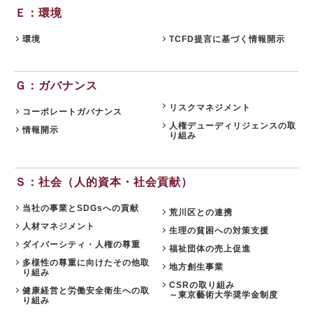
Ｅ：環境
環境
TCFD提言に基づく情報開示
Ｇ：ガバナンス
リスクマネジメント
コーポレートガバナンス
人権デューディリジェンスの取
情報開示
り組み
Ｓ：社会（人的資本・社会貢献）
当社の事業とSDGsへの貢献
荒川区との連携
人材マネジメント
生理の貧困への対策支援
ダイバーシティ・人権の尊重
福祉団体の売上促進
多様性の尊重に向けたその他取
地方創生事業
り組み
CSRの取り組み
健康経営と労働安全衛生への取
～東京藝術大学奨学金制度
り組み