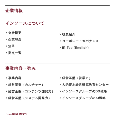
2026.07.22
ミス報告の徹底でリスクを予防する研修を２本開発 ～上
企業情報
司・部下双方に受講できる研修として、2026年９月から公
開講座開始～
インソースについて
2026.07.22
受講者による直接申込で、自己啓発・eラーニング運用の手
会社概要
役員紹介
間を削減！ ～WEBinsource「公開ダイレクト」に動画レン
企業理念
コーポレートガバナンス
タルの新機能追加
沿革
IR Top (English)
2026.07.17
拠点一覧
８～９月限定、生成AI活用研修がお得に！夏の自己研鑽キャ
ンペーンを開催 ～３日間29,800円の特別価格で公開講座を
提供
事業内容・強み
2026.07.15
事業内容
経営基盤（営業力）
社内マニュアルからAIが自習教材を自動生成！「AI
経営基盤（カルチャー）
人的資本経営研究教育センター
BOAT（アイボート）」提供開始 ～先着100社限定キャンペ
経営基盤（コンテンツ開発力）
インソースグループのDX戦略
ーン実施中【生成AIシリーズ９】
経営基盤（システム開発力）
インソースグループのAI戦略
2026.07.13
AI時代をリードする「ネオゼネラリスト」養成研修を開発
～構想力と分野横断力を備えた人材を育成、2026年８月か