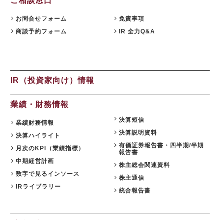
ご相談窓口
ら公開講座開始
2026.07.08
お問合せフォーム
免責事項
成果が出るまで伴走する、Forward Deployed型コンサルタ
商談予約フォーム
IR 全力Q&A
ント養成研修を開発 ～26年７月から公開講座で提供
2026.07.03
国土交通省採択の二地域居住事業に参画、新たな人流創出へ
～「白川町二地域居住促進コンソーシアム」協定締結のお知
IR（投資家向け）情報
らせ
2026.06.12
業績・財務情報
中途採用者の早期戦力化を支援する研修シリーズを開発 ～
決算短信
「期待値の理解」を軸に、７月から新たに３研修を公開講座
業績財務情報
で開催
決算説明資料
決算ハイライト
有価証券報告書・四半期/半期
2026.06.08
月次のKPI（業績指標）
報告書
生成AI活用が進まない理由とは？無料セミナーを６月22日
中期経営計画
株主総会関連資料
に開催 ～問題意識調査結果から、日本企業における課題を
数字で見るインソース
株主通信
読み解く
IRライブラリー
統合報告書
2026.06.03
＜第３弾＞「AI活用を１億人に」交通広告を６月より大幅拡
大 ～東名阪エリアの主要路線にて、教育による業務へのAI