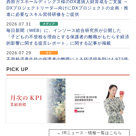
西部ガスホールディングス様のDX選抜人財育成をご支援 ～
配当予想の修正（東京証券取引所上場10 周年記念配当）に
DXプロジェクトリーダ―向けにDXプロジェクトの企画・推
関するお知らせ
進に必要なスキル習得研修をご提供
2026.07.21
2026.07.31
自己株式取得に係る事項の決定及び自己株式の消却に関する
毎日新聞（WEB）に、インソース総合研究所が公開した
お知らせ
「子どもの不登校を理由とする保護者の離職がもたらす経済
的影響に関する提言レポート」に関する記事が掲載
2026.07.10
「インソースグループ統合報告書2025」発行のお知らせ ～
2026.07.29
AI時代の成長戦略を様々な観点で解説
不登校児童生徒の保護者の離職による経済損失額は4,972億
円と推計 ～人事への相談促進で損失額1,701億円の縮小余
2026.07.01
PICK UP
地～
2026年６月度KPI（業績指標）進捗状況
2026.07.27
2026.06.01
不登校問題から考える仕事と子育ての両立支援研修を10月
組織変更及び人事異動に関するお知らせ
に開催 ～東京学芸大学との産学連携で、「不登校」による
2026.06.01
従業員の離職リスクに挑む
2026年５月度KPI（業績指標）進捗状況
2026.07.24
2026.05.07
福祉団体支援ブランド「mon champ（モンシャン）」価格
2026年９月期 第２四半期決算に関する補足データのお知ら
改定のお知らせ ～８月17日（月）より一部商品を値上げい
せ
たします
→ IRニュース・情報一覧はこちら