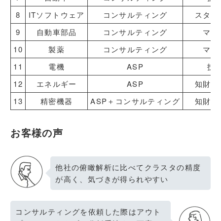
8
ITソフトウェア
コンサルティング
スター
9
自動車部品
コンサルティング
マー
10
製薬
コンサルティング
マー
11
電機
ASP
技
12
エネルギー
ASP
知財ポ
13
精密機器
ASP＋コンサルティング
知財ポ
お客様の声
他社の俯瞰解析に⽐べてクラスタの精度
が⾼く、気づきが得られやすい
コンサルティングを依頼した際はアウト