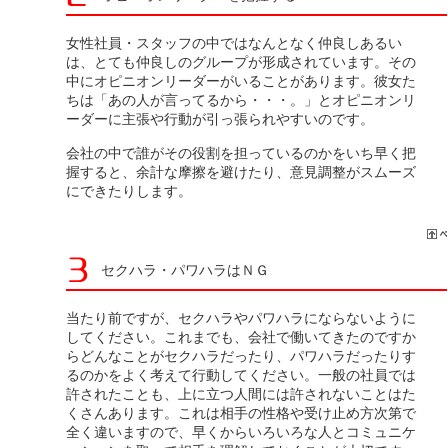
女性社員・スタッフの中ではなんとなく仲良しあるい
は、とても仲良しのグループが形成されています。その
中にオピニオンリーダーがいることがあります。彼女た
ちは「あの人が言ってるから・・・。」とオピニオンリ
ーダーに主張や行動が引っ張られやすいのです。
会社の中で誰がその役割を担っているのかをいち早く把
握すると、余計な摩擦を避けたり、意見調整がスムーズ
にできたりします。
セクハラ・パワハラはＮＧ
当たり前ですが、セクハラやパワハラにならないように
してください。これまでも、会社で働いてきたのですか
らどんなことがセクハラだったり、パワハラだったりす
るのかをよく考えて行動してください。一般の社員では
許されたことも、上に立つ人間には許されないことはた
くさんあります。これは相手の性格や受け止め方次第で
全く違いますので、早くからいろいろな人とコミュニケ