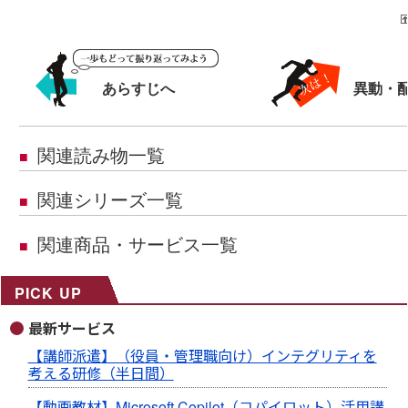
あらすじへ
異動・
関連読み物一覧
■
関連シリーズ一覧
■
関連商品・サービス一覧
■
PICK UP
最新サービス
【講師派遣】（役員・管理職向け）インテグリティを
考える研修（半日間）
【動画教材】Microsoft Copilot（コパイロット）活用講