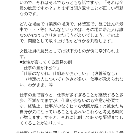
いので、それはそれでもっともな話ですが、「それは全
員の総意ですか？」とまずは聞き返すことが正しい行動
なのです。
どんな場面で（業務の場所で、休憩室で、昼ごはんの最
中で・・・等）みんなというのは、その場に居た人は誰
なのかははっきりさせたほうがよいでしょう。その上
で、問題として取り上げるかどうかを判断します。
女性社員の意見としては以下のものが例に挙げられま
す。
■女性が言ってくる意見の例
「仕事の量が不公平」
「仕事のながれ、仕組みがおかしい」（改善策なし）
「（特定の人について）休みが多い、仕事が覚えられな
い、わがまま」等
仕事の量で言うと、仕事が多すぎることが継続すると多
少、不満がでますが、仕事が少ないのも注意が必要で
す。経験上、仕事が少なくヒマな状態が続くと彼女たち
自身が気になっていることをあれやこれやと考える時間
が増えます。すると、それに比例して細かな要望までし
てくることがあります。
仕事の振りわけに関しては一日の中でぎりぎりできる量