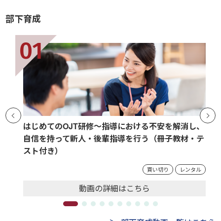
部下育成
はじめてのOJT研修～指導における不安を解消し、
自信を持って新人・後輩指導を行う（冊子教材・テ
スト付き）
買い切り
レンタル
動画の
詳細
はこちら