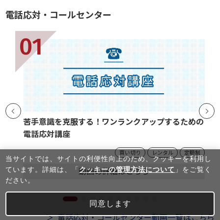
電話応対・コールセンター
苦手意識を克服する！ワンランクアップするための
電話応対講座
買い切り
レンタル
定額制
当サイトでは、サイトの利便性向上のため、クッキーを利⽤し
ています。詳細は、「
クッキーの管理方法について
」をご覧く
動画の
詳細
はこちら
ださい。
同意します
電話応対・コールセンター動画一覧はこちら