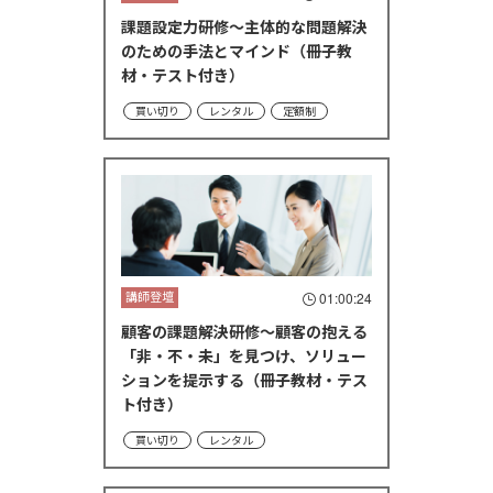
課題設定力研修～主体的な問題解決
のための手法とマインド（冊子教
材・テスト付き）
買い切り
レンタル
定額制
講師登壇
01:00:24
顧客の課題解決研修～顧客の抱える
「非・不・未」を見つけ、ソリュー
ションを提示する（冊子教材・テス
ト付き）
買い切り
レンタル