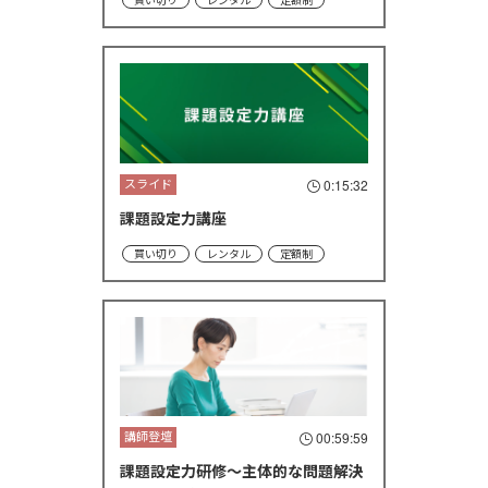
買い切り
レンタル
定額制
スライド
0:15:32
課題設定力講座
買い切り
レンタル
定額制
講師登壇
00:59:59
課題設定力研修～主体的な問題解決