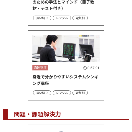
のための手法とマインド（冊子教
材・テスト付き）
買い切り
レンタル
定額制
講師登壇
0:57:21
身近で分かりやすいシステムシンキ
ング講座
買い切り
レンタル
定額制
問題・課題解決力