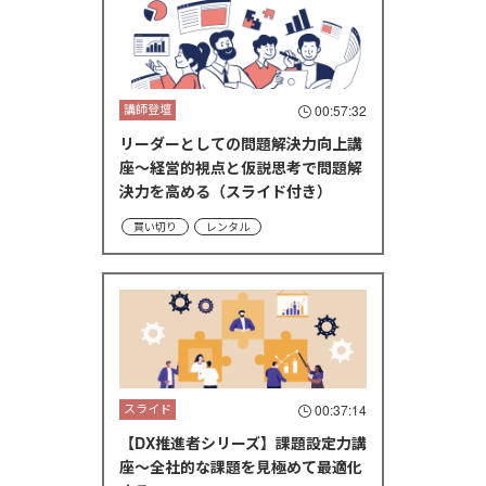
講師登壇
00:57:32
リーダーとしての問題解決力向上講
座～経営的視点と仮説思考で問題解
決力を高める（スライド付き）
買い切り
レンタル
スライド
00:37:14
【DX推進者シリーズ】課題設定力講
座～全社的な課題を見極めて最適化