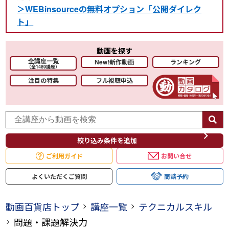
＞WEBinsourceの無料オプション「公開ダイレク
ト」
動画を探す
全講座一覧
New!新作動画
ランキング
（全1489講座）
注目の特集
フル視聴申込
絞り込み条件を追加
ご利用ガイド
お問い合せ
よくいただく
ご質問
商談予約
動画百貨店トップ
講座一覧
テクニカルスキル
問題・課題解決力