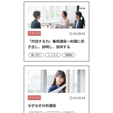
スライド
00:28:03
「対話する力」養成講座～的確に訊
き出し、説明し、説得する
買い切り
レンタル
定額制
スライド
00:20:44
なぜなぜ分析講座