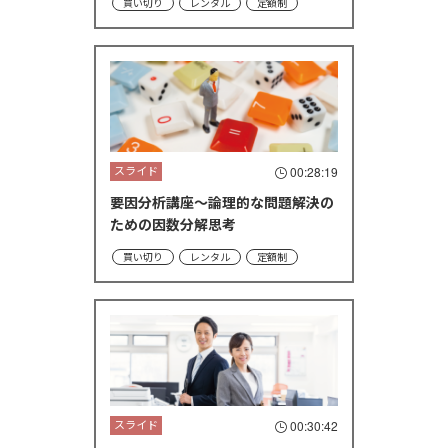
買い切り
レンタル
定額制
スライド
00:28:19
要因分析講座～論理的な問題解決の
ための因数分解思考
買い切り
レンタル
定額制
スライド
00:30:42