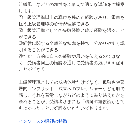
組織風土などとの相性をふまえて適切な講師をご提案
します。

①上級管理職以上の職位を務めた経験があり、重責を
担う上級管理職の心情が理解できる

②上級管理職としての失敗経験と成功経験を語ること
ができる

③経営に関する全般的な知識を持ち、分かりやすく説
明することができる

④ただ一方的に自らの経験や思いを伝えるのではな
く、受講者同士の議論を通じて受講者の気づきを促す
ことができる

上級管理職としての成功体験だけでなく、孤独さや部
署間コンフリクト、成果へのプレッシャーなどを肌で
感じ、それを苦労しながらどのように乗り越えたかを
語れることが、受講者さまにも「講師の経験談がとて
もよかった」とご好評をいただいております。

インソースの講師の特徴