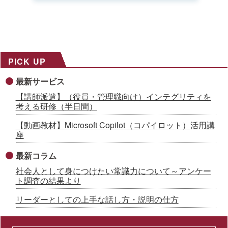
PICK UP
最新サービス
【講師派遣】（役員・管理職向け）インテグリティを
考える研修（半日間）
【動画教材】Microsoft Copilot（コパイロット）活用講
座
最新コラム
社会人として身につけたい常識力について～アンケー
ト調査の結果より
リーダーとしての上手な話し方・説明の仕方