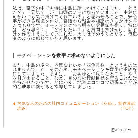
私は、部下の中でも特に中島に話しかけていました。「どう
た？」「元気？」が、口癖のようになっていました。中島に
司がいつも気に掛けてくれている」と思わせることで、安心
事ができる環境を作り、普段から報告や相談のきっかけを与
たつもりです。ミーティングでも明るい雰囲気を作り、特に
は「どう思う？」「どうしたい？」と質問を投げかけ、話す
けを作るようにしていました。周りはそのやりとりを、毎度
タのように感じていたと思います。
モチベーションを数字に求めないようにした
また、中島の場合、内気なせいか「競争意欲」というものは
れませんでした。そのため、モチベーションを数字に求めな
にしていました。まずは、「お客様と仲良くなること」や「
を引き出せること」など、目の前の行動目標を守ることだけ
を持たせたのです。とにかく、地道にコツコツ頑張ることが
的な成果に繋がると指導していました。
内気な人のための社内コミュニケーション〈ためし
制作裏話
読み〉
（TOP）