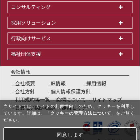
コンサルティング
採用ソリューション
行政向けサービス
福祉団体支援
会社情報
会社概要
IR情報
採用情報
会社方針
個人情報保護方針
利用規約等一覧
商標について
サイトマップ
当サイトでは、サイトの利便性向上のため、クッキーを利⽤し
お支払い関連Q&A
無料セミナー
ています。詳細は、「
クッキーの管理方法について
」をご覧く
ださい。
同意します