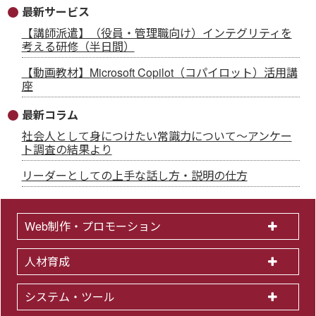
最新サービス
【講師派遣】（役員・管理職向け）インテグリティを
考える研修（半日間）
【動画教材】Microsoft Copilot（コパイロット）活用講
座
最新コラム
社会人として身につけたい常識力について～アンケー
ト調査の結果より
リーダーとしての上手な話し方・説明の仕方
Web制作・プロモーション
人材育成
システム・ツール