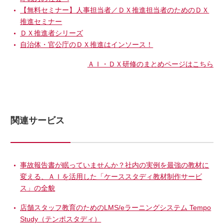
【無料セミナー】人事担当者／ＤＸ推進担当者のためのＤＸ
推進セミナー
ＤＸ推進者シリーズ
自治体・官公庁のＤＸ推進はインソース！
ＡＩ・ＤＸ研修のまとめページはこちら
関連サービス
事故報告書が眠っていませんか？社内の実例を最強の教材に
変える、ＡＩを活用した「ケーススタディ教材制作サービ
ス」の全貌
店舗スタッフ教育のためのLMS/eラーニングシステム Tempo
Study（テンポスタディ）