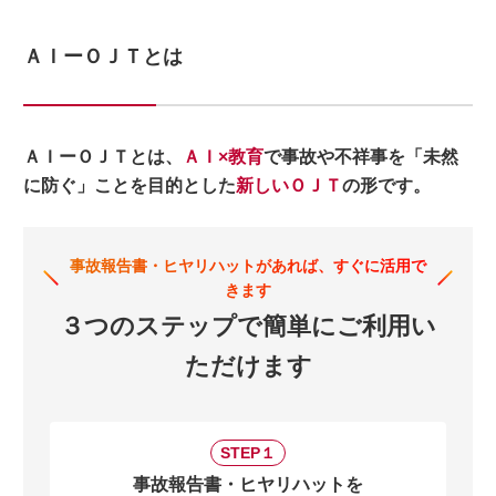
月額5万円からの新価格プランをリリースしまし
2026.2.13
ＡＩーＯＪＴとは
た。
ヒヤリハットをチャットで報告できる機能（ベータ
2026.2.4
版）をリリースしました。
ＡＩーＯＪＴとは、
ＡＩ×教育
で事故や不祥事を「未然
1つの報告書から複数のケーススタディを生成でき
2026.2.4
に防ぐ」ことを目的とした
新しいＯＪＴ
の形です。
る機能をリリースしました。
パッケージ名および説明文が自動生成されるよう
2026.1.30
になりました。
事故報告書・ヒヤリハットがあれば、すぐに活用で
きます
用語登録機能をリリースしました。
2026.12.15
３つのステップで簡単にご利用い
ただけます
STEP１
事故報告書・ヒヤリハットを