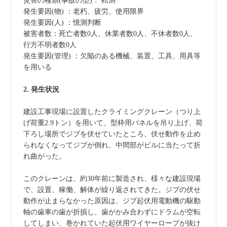
災害の種類(事故の型)： 転倒
発生要因(物) ：老朽、疲労、使用限界
発生要因(人) ：憶測判断
被害者数：死亡者数0人、休業者数0人、不休者数0人、
行方不明者数0人
発生要因(管理) ：欠陥のある機械、装置、工具、用具等
を用いる
2. 発生状況
建設工事現場に設置したクライミングクレーン（つり上
げ荷重2.9トン）を用いて、型枠用パネルを吊り上げ、荷
下ろし場所でジブを伏せていたところ、伏せ動作を止め
られなくなってジブが倒れ、中間部がビルに当たって折
れ曲がった。
このクレーンは、約30年前に製造され、様々な建設現場
で、設置、稼働、解体が繰り返されてきた。ジブの伏せ
動作が止まらなかった原因は、ジブ起伏用電動機の駆動
軸の歯車の歯が折損し、歯がかみ合わずにドラムが空転
してしまい、巻かれていた起伏用ワイヤーロープが抜け