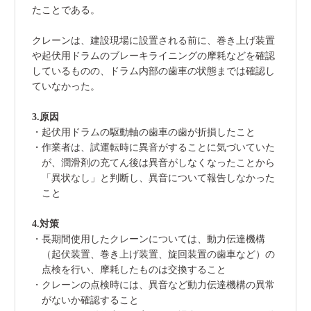
たことである。
クレーンは、建設現場に設置される前に、巻き上げ装置
や起伏用ドラムのブレーキライニングの摩耗などを確認
しているものの、ドラム内部の歯車の状態までは確認し
ていなかった。
3.原因
・起伏用ドラムの駆動軸の歯車の歯が折損したこと
・作業者は、試運転時に異音がすることに気づいていた
が、潤滑剤の充てん後は異音がしなくなったことから
「異状なし」と判断し、異音について報告しなかった
こと
4.対策
・長期間使用したクレーンについては、動力伝達機構
（起伏装置、巻き上げ装置、旋回装置の歯車など）の
点検を行い、摩耗したものは交換すること
・クレーンの点検時には、異音など動力伝達機構の異常
がないか確認すること