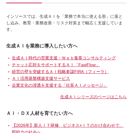
インソースでは、生成ＡＩを「業務で本当に使える形」に落と
し込み、教育・業務改善・リスク対策まで幅広く支援していま
す。
生成ＡＩを業務に導入したい方へ
生成ＡＩ時代の営業支援・Ｗｅｂ集客コンサルティング
チャット応対をサポートするＡＩ「FastFlow」
経営の壁を突破するＡＩ戦略参謀FIRA（フィーラ）
ＡＩ活用基盤構築支援サービス
企業文化の浸透を支援する「社長ＡＩメッセージ」
生成ＡＩシリーズのページはこちら
ＡＩ・ＤＸ人材を育てたい方へ
【2026年】新人ＩＴ研修 ビジネス×ＩＴのかけ合わせで、
即戦力の社会へ