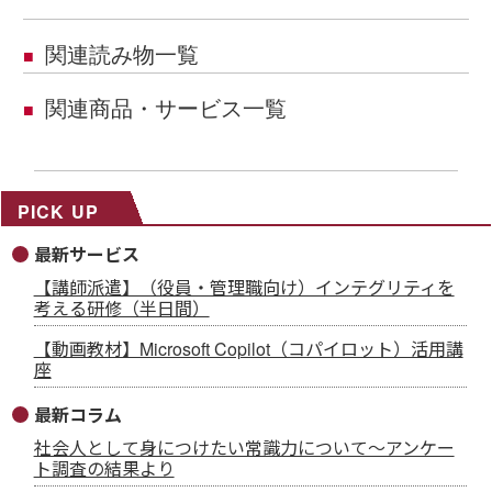
関連読み物一覧
■
関連商品・サービス一覧
■
PICK UP
最新サービス
【講師派遣】（役員・管理職向け）インテグリティを
考える研修（半日間）
【動画教材】Microsoft Copilot（コパイロット）活用講
座
最新コラム
社会人として身につけたい常識力について～アンケー
ト調査の結果より