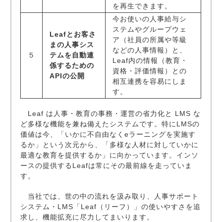
を再生できます。
今お使いの人事給与シ
ステムやグループウェ
Leafとお客さ
ア（社員の所属や等級
まの人事シス
などの人事情報）と、
５
テムを自動連
Leaf内の情報（教育・
係するための
資格・評価情報）との
APIの公開
相互連携を容易にしま
す。
Leaf は人事・教育の事務・運営の省力化と LMS な
ど多様な機能を兼ね備えたシステムです。特にLMSの
価値は今、「いかに不自由なくeラーニングを実施す
るか」という次元から、「多様な人材に対していかに
最適な教育を提供するか」に向かっています。インソ
ースの提供するLeafは常にその最前線を走っていま
す。
当社では、世の中の流れを汲み取り、人事サポート
システム・LMS「Leaf（リーフ）」の使いやすさを追
求し、機能拡充に尽力してまいります。