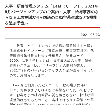
人事・研修管理システム「Leaf（リーフ）」2021年
9月バージョンアップのご案内～人事・給与事務のさ
らなる工数削減や4ヶ国語の自動字幕生成など5機能
を追加予定～
2021.06.23
「教育」と「ＩＴ」の力で組織の課題解決を支援す
る株式会社インソース（東京本部：東京都荒川区、代
表取締役執行役員社長：舟橋孝之、証券コード：
6200、以下「当社」）は、日本最大級の人事・研修
管理システム「Leaf（リーフ）」の開発が進み、
2021年9月のバージョンアップの予定が固まりました
ので、お知らせします。
Leafをご利用いただくユーザー数の増加に伴い、
日々、お客さまより様々なご要望をいただいておりま
す。お客さまの社内教育の質を落とさない、快適な環
境整備はもちろんのこと、当社ではもう１段階上の革
新的な教育DXをLeafのバージョンアップで継続的に