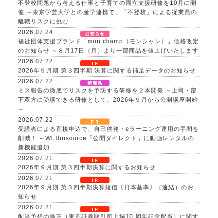
不登校問題から考える仕事と子育ての両立支援研修を10月に開
催 ～東京学芸大学との産学連携で、「不登校」による従業員の
離職リスクに挑む
2026.07.24
福祉団体支援ブランド「mon champ（モンシャン）」価格改定
のお知らせ ～８月17日（月）より一部商品を値上げいたします
2026.07.22
2026年９月期 第３四半期 決算に関する補足データのお知らせ
2026.07.22
ミス報告の徹底でリスクを予防する研修を２本開発 ～上司・部
下双方に受講できる研修として、2026年９月から公開講座開始
～
2026.07.22
受講者による直接申込で、自己啓発・eラーニング運用の手間を
削減！ ～WEBinsource「公開ダイレクト」に動画レンタルの
新機能追加
2026.07.21
2026年９月期 第３四半期決算に関するお知らせ
2026.07.21
2026年９月期 第３四半期決算短信〔日本基準〕（連結）のお
知らせ
2026.07.21
配当予想の修正（東京証券取引所上場10 周年記念配当）に関す