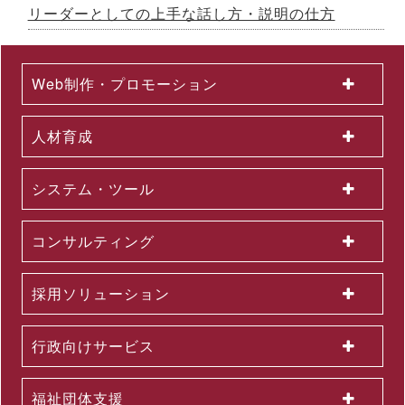
国土交通省採択の二地域居住事業に参画、新たな人流創出へ～
リーダーとしての上手な話し方・説明の仕方
「白川町二地域居住促進コンソーシアム」協定締結のお知らせ
2026.07.01
2026年６月度KPI（業績指標）進捗状況
Web制作・プロモーション
2026.06.12
中途採用者の早期戦力化を支援する研修シリーズを開発 ～「期
待値の理解」を軸に、７月から新たに３研修を公開講座で開催
人材育成
2026.06.08
生成AI活用が進まない理由とは？無料セミナーを６月22日に開
催 ～問題意識調査結果から、日本企業における課題を読み解く
システム・ツール
2026.06.03
＜第３弾＞「AI活用を１億人に」交通広告を６月より大幅拡大
～東名阪エリアの主要路線にて、教育による業務へのAI活用支
コンサルティング
援を力強く訴求
2026.06.01
組織変更及び人事異動に関するお知らせ
採用ソリューション
2026.06.01
2026年５月度KPI（業績指標）進捗状況
2026.05.29
行政向けサービス
公開講座セットプラン「上司部下ペアプラン」を26年５月より
提供開始 ～同一テーマの同時受講で、実践につながる共通言語
を構築
福祉団体支援