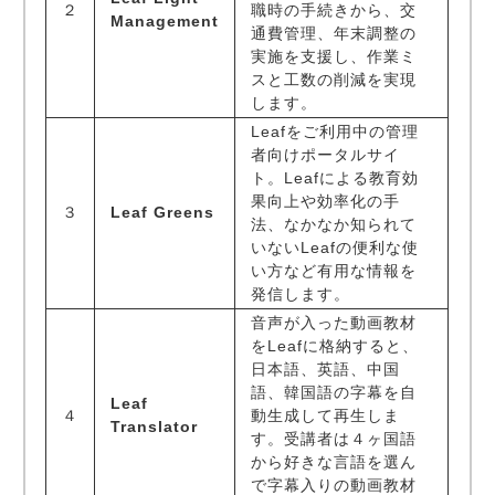
２
職時の手続きから、交
Management
通費管理、年末調整の
実施を支援し、作業ミ
スと工数の削減を実現
します。
Leafをご利用中の管理
者向けポータルサイ
ト。Leafによる教育効
果向上や効率化の手
３
Leaf Greens
法、なかなか知られて
いないLeafの便利な使
い方など有用な情報を
発信します。
音声が入った動画教材
をLeafに格納すると、
日本語、英語、中国
語、韓国語の字幕を自
Leaf
４
動生成して再生しま
Translator
す。受講者は４ヶ国語
から好きな言語を選ん
で字幕入りの動画教材