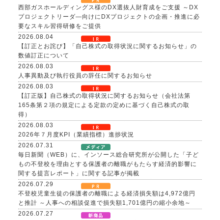
西部ガスホールディングス様のDX選抜人財育成をご支援 ～DX
プロジェクトリーダ―向けにDXプロジェクトの企画・推進に必
要なスキル習得研修をご提供
2026.08.04
【訂正とお詫び】「自己株式の取得状況に関するお知らせ」の
数値訂正について
2026.08.03
人事異動及び執行役員の辞任に関するお知らせ
2026.08.03
【訂正版】自己株式の取得状況に関するお知らせ（会社法第
165条第２項の規定による定款の定めに基づく自己株式の取
得）
2026.08.03
2026年７月度KPI（業績指標）進捗状況
2026.07.31
毎日新聞（WEB）に、インソース総合研究所が公開した「子ど
もの不登校を理由とする保護者の離職がもたらす経済的影響に
関する提言レポート」に関する記事が掲載
2026.07.29
不登校児童生徒の保護者の離職による経済損失額は4,972億円
と推計 ～人事への相談促進で損失額1,701億円の縮小余地～
2026.07.27