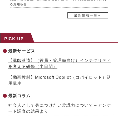
るお知らせ
2026.07.21
自己株式取得に係る事項の決定及び自己株式の消却に関するお
最新情報一覧へ
知らせ
2026.07.17
８～９月限定、生成AI活用研修がお得に！夏の自己研鑽キャン
ペーンを開催 ～３日間29,800円の特別価格で公開講座を提供
PICK UP
2026.07.15
社内マニュアルからAIが自習教材を自動生成！「AI BOAT（ア
最新サービス
イボート）」提供開始 ～先着100社限定キャンペーン実施中
【生成AIシリーズ９】
【講師派遣】（役員・管理職向け）インテグリティ
2026.07.13
を考える研修（半日間）
AI時代をリードする「ネオゼネラリスト」養成研修を開発 ～構
想力と分野横断力を備えた人材を育成、2026年８月から公開講
【動画教材】Microsoft Copilot（コパイロット）活
座開始
用講座
2026.07.10
「インソースグループ統合報告書2025」発行のお知らせ ～AI
時代の成長戦略を様々な観点で解説
最新コラム
2026.07.08
社会人として身につけたい常識力について～アンケ
成果が出るまで伴走する、Forward Deployed型コンサルタン
ト養成研修を開発 ～26年７月から公開講座で提供
ート調査の結果より
2026.07.03