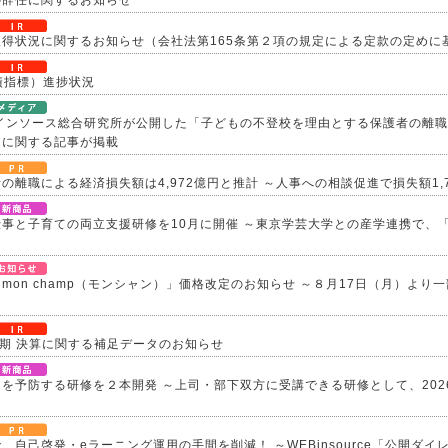
の辞任に関するお知らせ
得状況に関するお知らせ（会社法第165条第２項の規定による定款の定めに
業績指標）進捗状況
、インソース総合研究所が公開した「子どもの不登校を理由とする保護者の離
」に関する記事が掲載
の離職による経済損失額は4,972億円と推計 ～人事への相談促進で損失額1,
事と子育ての両立支援研修を10月に開催 ～東京学芸大学との産学連携で、
mon champ（モンシャン）」価格改定のお知らせ ～８月17日（月）より
四半期 決算に関する補足データのお知らせ
を予防する研修を２本開発 ～上司・部下双方に受講できる研修として、202
、自己啓発・eラーニング運用の手間を削減！ ～WEBinsource「公開ダ