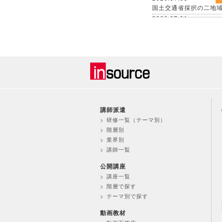
国土交通省採択の二地
2026.07.01
2026年６月度KPI（
2026.06.12
中途採用者の早期戦力
催
2026.06.08
生成AI活用が進まない
く
2026.06.03
＜第３弾＞「AI活用を
講師派遣
支援を力強く訴求
研修一覧（テーマ別）
2026.06.01
階層別
組織変更及び人事異動
業界別
講師一覧
2026.06.01
2026年５月度KPI（
公開講座
2026.05.29
講座一覧
公開講座セットプラン「
階層で探す
語を構築
テーマ別で探す
2026.05.27
「治療と仕事の両立支
動画教材
月より公開講座で開催