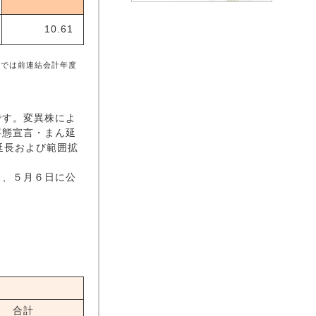
10.61
記では前連結会計年度
です。変異株によ
事態宣言・まん延
延長および範囲拡
り、５月６日に公
合計