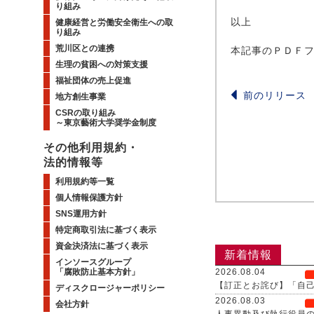
り組み
以上
健康経営と労働安全衛生への取
り組み
荒川区との連携
本記事のＰＤＦ
生理の貧困への対策支援
福祉団体の売上促進
前のリリース
地方創生事業
CSRの取り組み
～東京藝術大学奨学金制度
その他利用規約・
法的情報等
利用規約等一覧
個人情報保護方針
SNS運用方針
特定商取引法に基づく表示
資金決済法に基づく表示
新着情報
インソースグループ
「腐敗防止基本方針」
2026.08.04
【訂正とお詫び】「自
ディスクロージャーポリシー
2026.08.03
会社方針