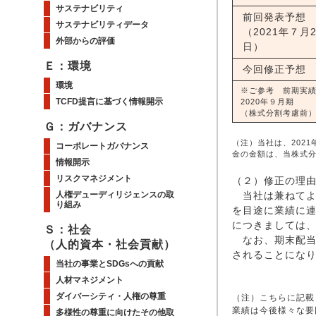
サステナビリティ
前回発表予想
サステナビリティデータ
（2021年７月2
外部からの評価
日）
Ｅ：環境
今回修正予想
環境
※ご参考 前期実
TCFD提言に基づく情報開示
2020年９月期
（株式分割考慮前
Ｇ：ガバナンス
（注）当社は、202
コーポレートガバナンス
金の金額は、当株式
情報開示
リスクマネジメント
（２）修正の理
人権デューディリジェンスの取
当社は兼ねてよ
り組み
を目途に業績に連
につきましては、
Ｓ：社会
なお、期末配当に
（人的資本・社会貢献）
されることにな
当社の事業とSDGsへの貢献
人材マネジメント
ダイバーシティ・人権の尊重
（注）こちらに記載
業績は今後様々な要
多様性の尊重に向けたその他取