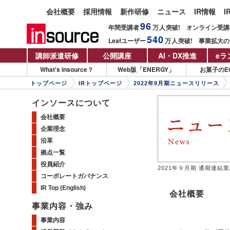
会社概要
採用情報
新作研修
ニュース
IR情報
I
96
年間受講者
万人
突破!
オンライン受講
540
Leafユーザー
万人
突破!
事業拡大の
講師派遣研修
公開講座
AI・DX推進
eラ
What's insource？
Web版「ENERGY」
お菓子のE
トップページ
IRトップページ
2022年9月期ニュースリリース
インソースについて
会社概要
企業理念
沿革
拠点一覧
役員紹介
2021年９月期 通期連
コーポレートガバナンス
IR Top (English)
会社概要
事業内容・強み
事業内容