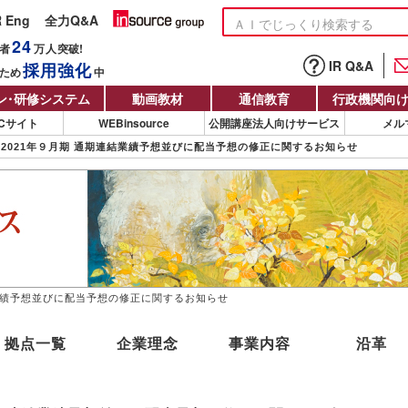
R Eng
全力Q&A
24
者
万人
突破!
IR Q&A
採用強化
ため
中
ン
・
研修システム
動画教材
通信教育
行政機関向
Cサイト
WEBinsource
公開講座法人向けサービス
メル
2021年９月期 通期連結業績予想並びに配当予想の修正に関するお知らせ
結業績予想並びに配当予想の修正に関するお知らせ
拠点一覧
企業理念
事業内容
沿革