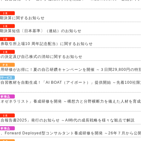
四半期決算に関するお知らせ
四半期決算短信〔日本基準〕（連結）のお知らせ
券取引所上場10 周年記念配当）に関するお知らせ
項の決定及び自己株式の消却に関するお知らせ
活用研修がお得に！夏の自己研鑽キャンペーンを開催 ～３日間29,800円の
が自習教材を自動生成！「AI BOAT（アイボート）」提供開始 ～先着100社
ネオゼネラリスト」養成研修を開発 ～構想力と分野横断力を備えた人材を育成
合報告書2025」発行のお知らせ ～AI時代の成長戦略を様々な観点で解説
Forward Deployed型コンサルタント養成研修を開発 ～26年７月から