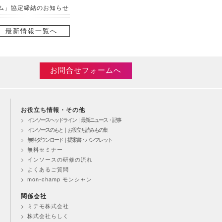
ム」協定締結のお知らせ
最新情報一覧へ
に３研修を公開講座で開
お問合せフォームへ
業における課題を読み解
による業務へのAI活用
お役立ち情報・その他
インソースヘッドライン｜最新ニュース・記事
インソースのもと｜お役立ち読みもの集
無料ダウンロード｜提案書・パンフレット
無料セミナー
インソースの研修の流れ
よくあるご質問
、実践につながる共通言
mon-champ モンシャン
関係会社
ミテモ株式会社
向け面談スキルなど、６
株式会社らしく