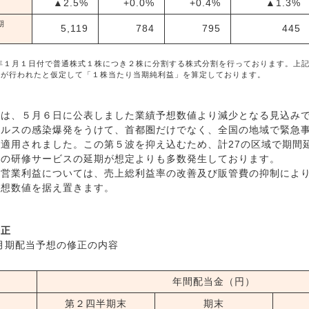
▲2.5%
+0.0%
+0.4%
▲1.3%
期
5,119
784
795
445
1年１月１日付で普通株式１株につき２株に分割する株式分割を行っております。上
割が行われたと仮定して「１株当たり当期純利益」を算定しております。
由
は、５月６日に公表しました業績予想数値より減少となる見込み
イルスの感染爆発をうけて、首都圏だけでなく、全国の地域で緊急
適用されました。この第５波を抑え込むため、計27の区域で期間
型の研修サービスの延期が想定よりも多数発生しております。
営業利益については、売上総利益率の改善及び販管費の抑制によ
予想数値を据え置きます。
修正
９月期配当予想の修正の内容
年間配当金（円）
第２四半期末
期末