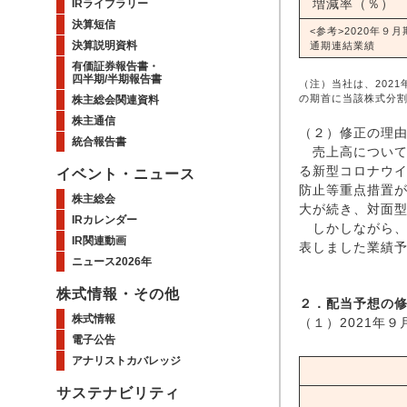
増減率（％）
IRライブラリー
決算短信
<参考>2020年９月
決算説明資料
通期連結業績
有価証券報告書・
四半期/半期報告書
（注）当社は、202
の期首に当該株式分
株主総会関連資料
株主通信
（２）修正の理
統合報告書
売上高について
る新型コロナウ
イベント・ニュース
防止等重点措置が
株主総会
大が続き、対面
IRカレンダー
しかしながら、
IR関連動画
表しました業績
ニュース2026年
株式情報・その他
２．配当予想の
株式情報
（１）2021年
電子公告
アナリストカバレッジ
サステナビリティ