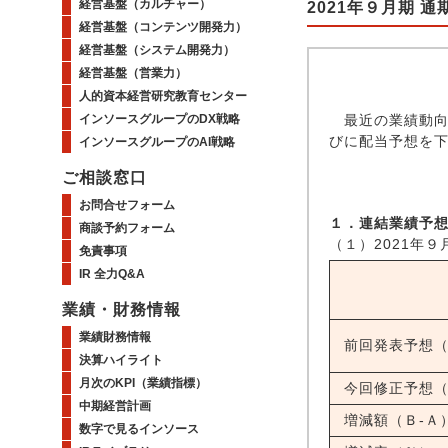
経営基盤（カルチャー）
2021年９月期
経営基盤（コンテンツ開発力）
経営基盤（システム開発力）
経営基盤（営業力）
人的資本経営研究教育センター
インソースグループのDX戦略
最近の業績動向を
びに配当予想を
インソースグループのAI戦略
ご相談窓口
お問合せフォーム
１．連結業績予
商談予約フォーム
（１）2021年９
免責事項
IR 全力Q&A
業績・財務情報
業績財務情報
前回発表予想
決算ハイライト
月次のKPI（業績指標）
今回修正予想
中期経営計画
増減額（Ｂ-Ａ
数字で見るインソース