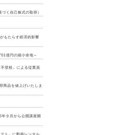
基づく自己株式の取得）
職がもたらす経済的影響
701億円の縮小余地～
「不登校」による従業員
一部商品を値上げいたしま
6年９月から公開講座開
イレクト」に動画レンタル