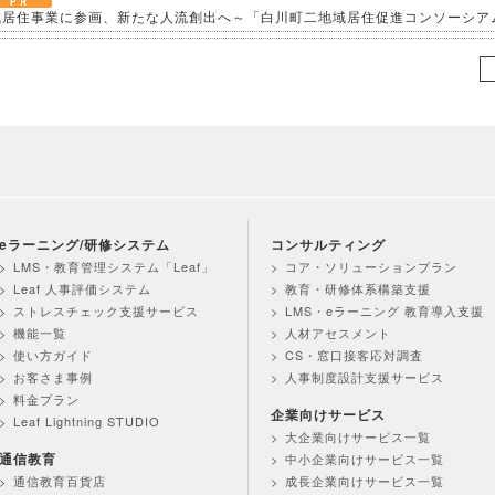
域居住事業に参画、新たな人流創出へ～「白川町二地域居住促進コンソーシア
業績指標）進捗状況
化を支援する研修シリーズを開発 ～「期待値の理解」を軸に、７月から新た
理由とは？無料セミナーを６月22日に開催 ～問題意識調査結果から、日本企
１億人に」交通広告を６月より大幅拡大 ～東名阪エリアの主要路線にて、教育
eラーニング/研修システム
コンサルティング
LMS・教育管理システム「Leaf」
コア・ソリューションプラン
Leaf 人事評価システム
教育・研修体系構築支援
に関するお知らせ
ストレスチェック支援サービス
LMS・eラーニング 教育導入支援
機能一覧
人材アセスメント
業績指標）進捗状況
使い方ガイド
CS・窓口接客応対調査
お客さま事例
人事制度設計支援サービス
上司部下ペアプラン」を26年５月より提供開始 ～同一テーマの同時受講で
料金プラン
企業向けサービス
Leaf Lightning STUDIO
大企業向けサービス一覧
通信教育
中小企業向けサービス一覧
援」をテーマに新たに研修を３本開発 ～管理職向け体制づくり、支援担当者
通信教育百貨店
成長企業向けサービス一覧