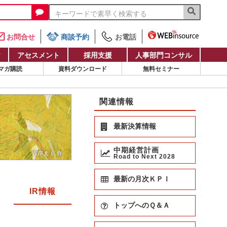
お問合せ
商談予約
お電話
け
アセスメント
採用支援
人事部門コンサル
マガ購読
資料ダウンロード
無料セミナー
関連情報
最新決算情報
中期経営計画
Road to Next 2028
最新の月次ＫＰＩ
IR情報
トップへのＱ＆Ａ