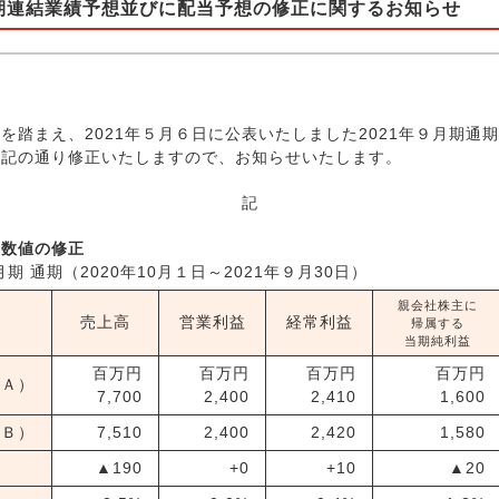
 通期連結業績予想並びに配当予想の修正に関するお知らせ
踏まえ、2021年５月６日に公表いたしました2021年９月期通
下記の通り修正いたしますので、お知らせいたします。
記
想数値の修正
月期 通期（2020年10月１日～2021年９月30日）
親会社株主に
売上高
営業利益
経常利益
帰属する
当期純利益
百万円
百万円
百万円
百万円
（Ａ）
7,700
2,400
2,410
1,600
（Ｂ）
7,510
2,400
2,420
1,580
）
▲190
+0
+10
▲20