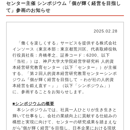
センター主催 シンポジウム「個が輝く経営を目指し
て」参画のお知らせ
2025.02.28
「働くを楽しくする」サービスを提供する株式会社
インソース（東京本部：東京都荒川区、代表取締役執
行役員社長：舟橋孝之、証券コード：6200、以下
「当社」）は、神戸大学大学院経営学研究科 人的資
本経営研究教育センター（以下「センター」）が主催
する、「第２回人的資本経営研究教育センターシンポ
ジウム『個が輝く経営を目指して －わが社の人的資
本経営を鍛え直す－』」（以下「シンポジウム」）
に、参画することをお知らせします。
■シンポジウムの概要
本シンポジウムでは、社員一人ひとりが生き生きと
輝いて仕事をし、会社の業績向上に貢献する仕組みの
構想と実現に向けて、センターの研究成果を踏まえな
がら"個が輝く経営"を目指し、日本企業における現状