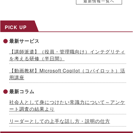
イボート）」提供開始 ～先着100社限定キャンペーン実施中
最新情報一覧へ
【生成AIシリーズ９】
2026.07.13
AI時代をリードする「ネオゼネラリスト」養成研修を開発 ～構
想力と分野横断力を備えた人材を育成、2026年８月から公開講
PICK UP
座開始
2026.07.10
最新サービス
「インソースグループ統合報告書2025」発行のお知らせ ～AI
時代の成長戦略を様々な観点で解説
【講師派遣】（役員・管理職向け）インテグリティ
2026.07.08
を考える研修（半日間）
成果が出るまで伴走する、Forward Deployed型コンサルタン
ト養成研修を開発 ～26年７月から公開講座で提供
【動画教材】Microsoft Copilot（コパイロット）活
2026.07.03
用講座
国土交通省採択の二地域居住事業に参画、新たな人流創出へ～
「白川町二地域居住促進コンソーシアム」協定締結のお知らせ
2026.07.01
最新コラム
2026年６月度KPI（業績指標）進捗状況
社会人として身につけたい常識力について～アンケ
2026.06.12
ート調査の結果より
中途採用者の早期戦力化を支援する研修シリーズを開発 ～「期
待値の理解」を軸に、７月から新たに３研修を公開講座で開催
リーダーとしての上手な話し方・説明の仕方
2026.06.08
生成AI活用が進まない理由とは？無料セミナーを６月22日に開
催 ～問題意識調査結果から、日本企業における課題を読み解く