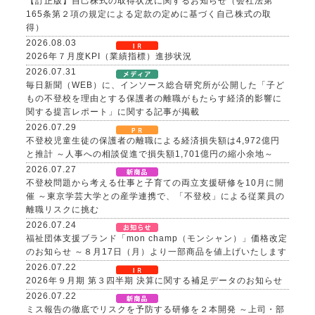
【訂正版】自己株式の取得状況に関するお知らせ（会社法第
165条第２項の規定による定款の定めに基づく自己株式の取
得）
2026.08.03
2026年７月度KPI（業績指標）進捗状況
2026.07.31
毎日新聞（WEB）に、インソース総合研究所が公開した「子ど
もの不登校を理由とする保護者の離職がもたらす経済的影響に
関する提言レポート」に関する記事が掲載
2026.07.29
不登校児童生徒の保護者の離職による経済損失額は4,972億円
と推計 ～人事への相談促進で損失額1,701億円の縮小余地～
2026.07.27
不登校問題から考える仕事と子育ての両立支援研修を10月に開
催 ～東京学芸大学との産学連携で、「不登校」による従業員の
離職リスクに挑む
2026.07.24
福祉団体支援ブランド「mon champ（モンシャン）」価格改定
のお知らせ ～８月17日（月）より一部商品を値上げいたします
2026.07.22
2026年９月期 第３四半期 決算に関する補足データのお知らせ
2026.07.22
ミス報告の徹底でリスクを予防する研修を２本開発 ～上司・部