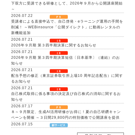
下双方に受講できる研修として、2026年９月から公開講座開始
～
2026.07.22
受講者による直接申込で、自己啓発・eラーニング運用の手間を
削減！ ～WEBinsource「公開ダイレクト」に動画レンタルの
新機能追加
2026.07.21
2026年９月期 第３四半期決算に関するお知らせ
2026.07.21
2026年９月期 第３四半期決算短信〔日本基準〕（連結）のお
知らせ
2026.07.21
配当予想の修正（東京証券取引所上場10 周年記念配当）に関す
るお知らせ
2026.07.21
自己株式取得に係る事項の決定及び自己株式の消却に関するお
知らせ
2026.07.17
８～９月限定、生成AI活用研修がお得に！夏の自己研鑽キャン
ペーンを開催 ～３日間29,800円の特別価格で公開講座を提供
2026.07.15
社内マニュアルからAIが自習教材を自動生成！「AI BOAT（ア