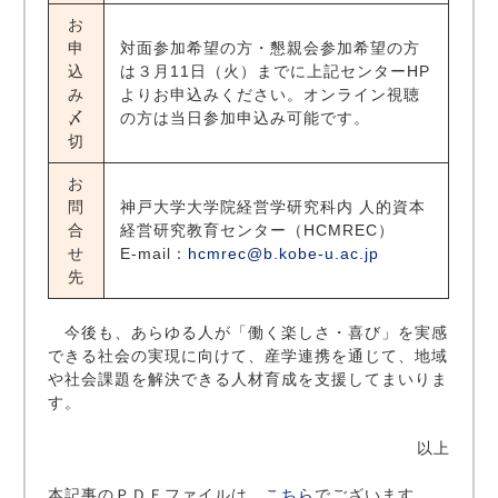
お
申
対面参加希望の方・懇親会参加希望の方
込
は３月11日（火）までに上記センターHP
み
よりお申込みください。オンライン視聴
〆
の方は当日参加申込み可能です。
切
お
問
神戸大学大学院経営学研究科内 人的資本
合
経営研究教育センター（HCMREC）
せ
E-mail：
hcmrec@b.kobe-u.ac.jp
先
今後も、あらゆる人が「働く楽しさ・喜び」を実感
できる社会の実現に向けて、産学連携を通じて、地域
や社会課題を解決できる人材育成を支援してまいりま
す。
以上
本記事のＰＤＦファイルは、
こちら
でございます。