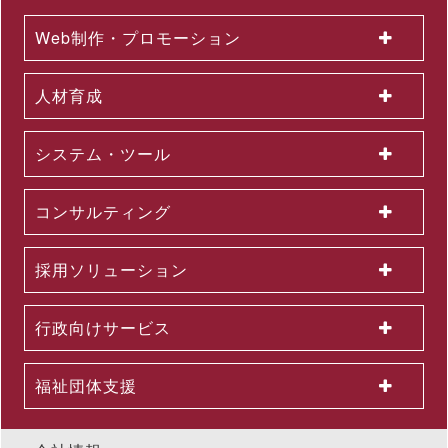
2026.06.03
Web制作・プロモーション
＜第３弾＞「AI活用を１億人に」交通広告を６月より大幅拡大
～東名阪エリアの主要路線にて、教育による業務へのAI活用支
援を力強く訴求
人材育成
2026.06.01
組織変更及び人事異動に関するお知らせ
2026.06.01
システム・ツール
2026年５月度KPI（業績指標）進捗状況
2026.05.29
公開講座セットプラン「上司部下ペアプラン」を26年５月より
コンサルティング
提供開始 ～同一テーマの同時受講で、実践につながる共通言語
を構築
2026.05.27
採用ソリューション
「治療と仕事の両立支援」をテーマに新たに研修を３本開発 ～
管理職向け体制づくり、支援担当者向け面談スキルなど、６月
より公開講座で開催
行政向けサービス
2026.05.25
攻めの新卒採用を実現する新卒オファー型就活サービス
「OfferBox」の 販売代理店契約締結に関するお知らせ
福祉団体支援