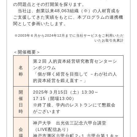
の問題点とその打開策を探ります。
当社は、創業以来48,063組織（※）の人材育成を
ご支援してきた実績をもとに、本プログラムの連携機
関として参画いたします。
※2003年６月から2024年12月までに当社サービスをご利用いただ
いたお取引先累計
＜開催概要＞
第２回 人的資本経営研究教育センターシ
名
ンポジウム
称
「個が輝く経営を目指して －わが社の人
的資本経営を鍛え直す－」
開
2025年３月15日（土）13:30～
催
17:15（開場13:00）
日
※終了後、学内のレストランにて懇親会
時
がございます
神戸大学 出光佐三記念六甲台講堂
会
（LIVE配信あり）
場
神戸市灘区六甲台町２-１ 六甲台第１キャ