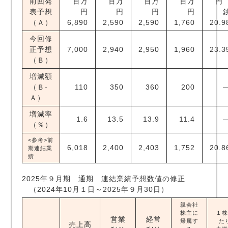
前回発
百万
百万
百万
百万
表予想
円
円
円
円
（Ａ）
6,890
2,590
2,590
1,760
20.9
今回修
正予想
7,000
2,940
2,950
1,960
23.3
（Ｂ）
増減額
（Ｂ-
110
350
360
200
Ａ）
増減率
1.6
13.5
13.9
11.4
（％）
<参考>前
6,018
2,400
2,403
1,752
20.8
期連結業
績
2025年９月期 通期 連結業績予想数値の修正
（2024年10月１日～2025年９月30日）
親会社
株主に
１株
営業
経常
帰属す
た
売上高