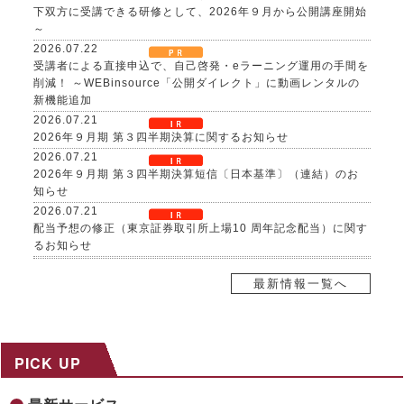
下双方に受講できる研修として、2026年９月から公開講座開始
～
2026.07.22
受講者による直接申込で、自己啓発・eラーニング運用の手間を
削減！ ～WEBinsource「公開ダイレクト」に動画レンタルの
新機能追加
2026.07.21
2026年９月期 第３四半期決算に関するお知らせ
2026.07.21
2026年９月期 第３四半期決算短信〔日本基準〕（連結）のお
知らせ
2026.07.21
配当予想の修正（東京証券取引所上場10 周年記念配当）に関す
るお知らせ
2026.07.21
自己株式取得に係る事項の決定及び自己株式の消却に関するお
最新情報一覧へ
知らせ
2026.07.17
８～９月限定、生成AI活用研修がお得に！夏の自己研鑽キャン
ペーンを開催 ～３日間29,800円の特別価格で公開講座を提供
PICK UP
2026.07.15
社内マニュアルからAIが自習教材を自動生成！「AI BOAT（ア