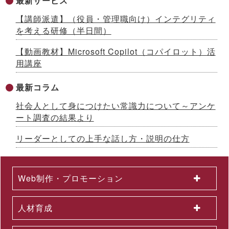
最新サービス
イボート）」提供開始 ～先着100社限定キャンペーン実施中
【生成AIシリーズ９】
【講師派遣】（役員・管理職向け）インテグリティ
2026.07.13
を考える研修（半日間）
AI時代をリードする「ネオゼネラリスト」養成研修を開発 ～構
想力と分野横断力を備えた人材を育成、2026年８月から公開講
【動画教材】Microsoft Copilot（コパイロット）活
座開始
用講座
2026.07.10
「インソースグループ統合報告書2025」発行のお知らせ ～AI
時代の成長戦略を様々な観点で解説
最新コラム
2026.07.08
社会人として身につけたい常識力について～アンケ
成果が出るまで伴走する、Forward Deployed型コンサルタン
ト養成研修を開発 ～26年７月から公開講座で提供
ート調査の結果より
2026.07.03
国土交通省採択の二地域居住事業に参画、新たな人流創出へ～
リーダーとしての上手な話し方・説明の仕方
「白川町二地域居住促進コンソーシアム」協定締結のお知らせ
2026.07.01
2026年６月度KPI（業績指標）進捗状況
Web制作・プロモーション
2026.06.12
中途採用者の早期戦力化を支援する研修シリーズを開発 ～「期
待値の理解」を軸に、７月から新たに３研修を公開講座で開催
人材育成
2026.06.08
生成AI活用が進まない理由とは？無料セミナーを６月22日に開
催 ～問題意識調査結果から、日本企業における課題を読み解く