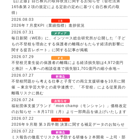
【訂正版】自己株式の取得状況に関するお知らせ（会社法第
165条第２項の規定による定款の定めに基づく自己株式の取
得）
2026.08.03
2026年７月度KPI（業績指標）進捗状況
2026.07.31
毎日新聞（WEB）に、インソース総合研究所が公開した「子ど
もの不登校を理由とする保護者の離職がもたらす経済的影響に
関する提言レポート」に関する記事が掲載
2026.07.29
不登校児童生徒の保護者の離職による経済損失額は4,972億円
と推計 ～人事への相談促進で損失額1,701億円の縮小余地～
2026.07.27
不登校問題から考える仕事と子育ての両立支援研修を10月に開
催 ～東京学芸大学との産学連携で、「不登校」による従業員の
離職リスクに挑む
2026.07.24
福祉団体支援ブランド「mon champ（モンシャン）」価格改定
のお知らせ ～８月17日（月）より一部商品を値上げいたします
2026.07.22
2026年９月期 第３四半期 決算に関する補足データのお知らせ
2026.07.22
ミス報告の徹底でリスクを予防する研修を２本開発 ～上司・部