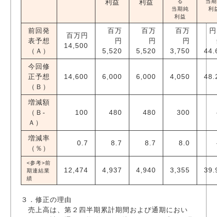
利益
利益
る
当期
当期純
利
利益
前回発
百万
百万
百万
百万円
表予想
円
円
円
14,500
（Ａ）
5,520
5,520
3,750
44.
今回修
正予想
14,600
6,000
6,000
4,050
48.
（Ｂ）
増減額
（Ｂ-
100
480
480
300
Ａ）
増減率
0.7
8.7
8.7
8.0
（％）
<参考>前
12,474
4,937
4,940
3,355
39.
期連結業
績
３．修正の理由
売上高は、第２四半期累計期間および通期におい