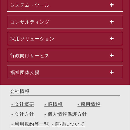
システム・ツール
2026.06.03
＜第３弾＞「AI活用を１億人に」交通広告を６月より大幅拡大
～東名阪エリアの主要路線にて、教育による業務へのAI活用支
コンサルティング
援を力強く訴求
2026.06.01
組織変更及び人事異動に関するお知らせ
採用ソリューション
2026.06.01
2026年５月度KPI（業績指標）進捗状況
2026.05.29
行政向けサービス
公開講座セットプラン「上司部下ペアプラン」を26年５月より
提供開始 ～同一テーマの同時受講で、実践につながる共通言語
を構築
福祉団体支援
会社情報
会社概要
IR情報
採用情報
会社方針
個人情報保護方針
利用規約等一覧
商標について