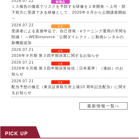
2026.07.22
ミス報告の徹底でリスクを予防する研修を２本開発 ～上司・部
下双方に受講できる研修として、2026年９月から公開講座開始
～
2026.07.22
受講者による直接申込で、自己啓発・eラーニング運用の手間を
削減！ ～WEBinsource「公開ダイレクト」に動画レンタルの
新機能追加
2026.07.21
2026年９月期 第３四半期決算に関するお知らせ
2026.07.21
2026年９月期 第３四半期決算短信〔日本基準〕（連結）のお
知らせ
2026.07.21
配当予想の修正（東京証券取引所上場10 周年記念配当）に関す
るお知らせ
2026.07.21
自己株式取得に係る事項の決定及び自己株式の消却に関するお
最新情報一覧へ
知らせ
2026.07.17
８～９月限定、生成AI活用研修がお得に！夏の自己研鑽キャン
ペーンを開催 ～３日間29,800円の特別価格で公開講座を提供
PICK UP
2026.07.15