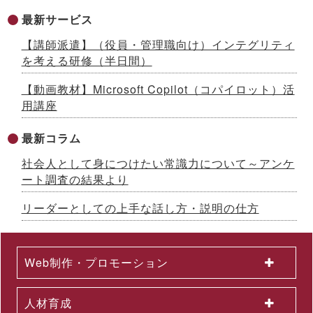
社内マニュアルからAIが自習教材を自動生成！「AI BOAT（ア
最新サービス
イボート）」提供開始 ～先着100社限定キャンペーン実施中
【生成AIシリーズ９】
【講師派遣】（役員・管理職向け）インテグリティ
2026.07.13
を考える研修（半日間）
AI時代をリードする「ネオゼネラリスト」養成研修を開発 ～構
想力と分野横断力を備えた人材を育成、2026年８月から公開講
【動画教材】Microsoft Copilot（コパイロット）活
座開始
用講座
2026.07.10
「インソースグループ統合報告書2025」発行のお知らせ ～AI
時代の成長戦略を様々な観点で解説
最新コラム
2026.07.08
社会人として身につけたい常識力について～アンケ
成果が出るまで伴走する、Forward Deployed型コンサルタン
ト養成研修を開発 ～26年７月から公開講座で提供
ート調査の結果より
2026.07.03
国土交通省採択の二地域居住事業に参画、新たな人流創出へ～
リーダーとしての上手な話し方・説明の仕方
「白川町二地域居住促進コンソーシアム」協定締結のお知らせ
2026.07.01
2026年６月度KPI（業績指標）進捗状況
Web制作・プロモーション
2026.06.12
中途採用者の早期戦力化を支援する研修シリーズを開発 ～「期
待値の理解」を軸に、７月から新たに３研修を公開講座で開催
人材育成
2026.06.08