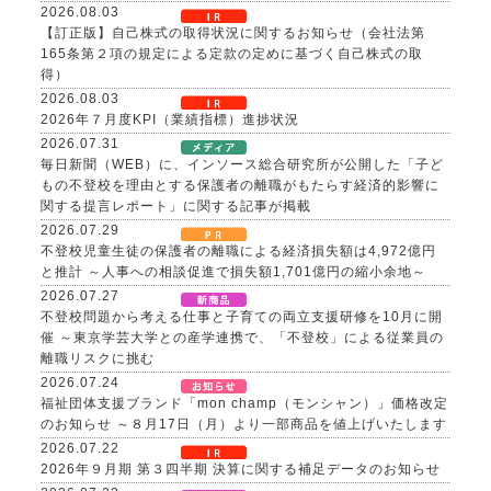
2026.08.03
【訂正版】自己株式の取得状況に関するお知らせ（会社法第
165条第２項の規定による定款の定めに基づく自己株式の取
得）
2026.08.03
2026年７月度KPI（業績指標）進捗状況
2026.07.31
毎日新聞（WEB）に、インソース総合研究所が公開した「子ど
もの不登校を理由とする保護者の離職がもたらす経済的影響に
関する提言レポート」に関する記事が掲載
2026.07.29
不登校児童生徒の保護者の離職による経済損失額は4,972億円
と推計 ～人事への相談促進で損失額1,701億円の縮小余地～
2026.07.27
不登校問題から考える仕事と子育ての両立支援研修を10月に開
催 ～東京学芸大学との産学連携で、「不登校」による従業員の
離職リスクに挑む
2026.07.24
福祉団体支援ブランド「mon champ（モンシャン）」価格改定
のお知らせ ～８月17日（月）より一部商品を値上げいたします
2026.07.22
2026年９月期 第３四半期 決算に関する補足データのお知らせ