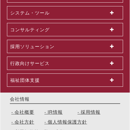
生成AI活用が進まない理由とは？無料セミナーを６月22日に開
催 ～問題意識調査結果から、日本企業における課題を読み解く
システム・ツール
2026.06.03
＜第３弾＞「AI活用を１億人に」交通広告を６月より大幅拡大
～東名阪エリアの主要路線にて、教育による業務へのAI活用支
コンサルティング
援を力強く訴求
2026.06.01
組織変更及び人事異動に関するお知らせ
採用ソリューション
2026.06.01
2026年５月度KPI（業績指標）進捗状況
2026.05.29
行政向けサービス
公開講座セットプラン「上司部下ペアプラン」を26年５月より
提供開始 ～同一テーマの同時受講で、実践につながる共通言語
を構築
福祉団体支援
会社情報
会社概要
IR情報
採用情報
会社方針
個人情報保護方針