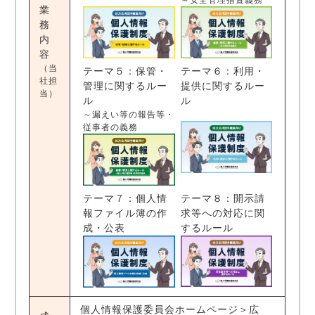
～安全管理措置義務
業
務
内
容
（当
テーマ５：保管・
テーマ６：利用・
社担
管理に関するルー
提供に関するルー
当）
ル
ル
～漏えい等の報告等・
従事者の義務
テーマ７：個人情
テーマ８：開示請
報ファイル簿の作
求等への対応に関
成・公表
するルール
個人情報保護委員会ホームページ＞広