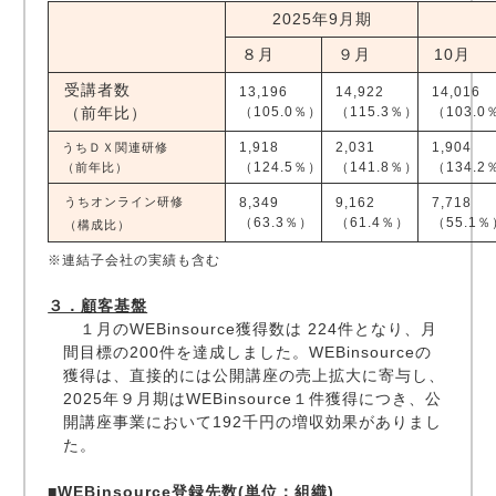
2025年9月期
８月
９月
10月
受講者数
13,196
14,922
14,016
（前年比）
（105.0％）
（115.3％）
（103.0
1,918
2,031
1,904
うちＤＸ関連研修
（124.5％）
（141.8％）
（134.2
（前年比）
うちオンライン研修
8,349
9,162
7,718
（63.3％）
（61.4％）
（55.1％
（構成比）
※連結子会社の実績も含む
３．顧客基盤
１月のWEBinsource獲得数は 224件となり、月
間目標の200件を達成しました。WEBinsourceの
獲得は、直接的には公開講座の売上拡大に寄与し、
2025年９月期はWEBinsource１件獲得につき、公
開講座事業において192千円の増収効果がありまし
た。
■WEBinsource登録先数(単位：組織)