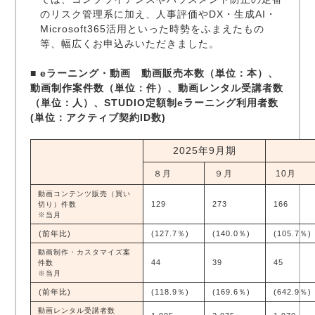
のリスク管理系に加え、人事評価やDX・生成AI・
Microsoft365活用といった時勢をふまえたもの
等、幅広くお申込みいただきました。
■ eラーニング・動画 動画販売本数（単位：本）、
動画制作案件数（単位：件）、動画レンタル受講者数
（単位：人）、STUDIO定額制eラーニング利用者数
(単位：アクティブ契約ID数)
2025年9月期
８月
９月
10月
動画コンテンツ販売（買い
129
273
166
切り）件数
※当月
(前年比)
(127.7％)
(140.0％)
(105.7％)
動画制作・カスタマイズ案
44
39
45
件数
※当月
(前年比)
(118.9％)
(169.6％)
(642.9％)
動画レンタル受講者数