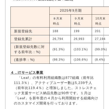
2025年9月期
８月末
９月末
10月末
時点
時点
時点
新規登録先
188
199
201
登録先累計
26,794
26,993
27,194
(新規登録先数に対
(91.3%)
(103.1%)
(99.0%)
する前年比：%)
(進捗率：%)
(98.3%)
(106.6%)
(8.4%)
４．ITサービス事業
「Leaf」の有料利用組織数は877組織（前年比
111.3％）、アクティブユーザー数は5,239千人
（前年比119.4％）と増加しました。ストレスチェ
ック支援サービス納品先数は90件です。１月は
「Leaf」を新年度の４月から利用開始する組織向け
のカスタマイズ開発を行っております。