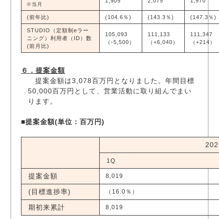
1,905
2,075
1,970
※当月
(前年比)
(104.6％)
(143.3％)
(147.3％)
STUDIO（定額制eラー
105,093
111,133
111,347
ニング）利用者（ID）数
（-5,500）
（+6,040）
（+214）
(前月比)
６．提案金額
提案金額は3,078百万円となりました。年間目標
50,000百万円として、営業活動に取り組んでまい
ります。
■提案金額(単位：百万円)
20
1Q
提案金額
8,019
(目標進捗率)
（16.0％）
期初来累計
8,019