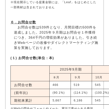
※現在開示している提案金額には、「Leaf」をはじめとした
一部商材は含まれておりません
６．お問合せ数
お問合せ数は539件となり、月間目標の500件を
達成しました。2025年９月期はお問合せ１件獲得
につき、364千円の増収効果がありました。引き続
きWebページの改修やダイレクトマーケティング施
策を実施しております。
(１) お問合せ数(単位：本)
2025年9月期
８月
９月
10月
お問合せ数
466
519
545
(前年比)
(90.1%)
(114.1%)
(100.2%
期初来累計
5,667
6,186
545
※Webの問合せフォームやメール、電話で寄せられる商談、