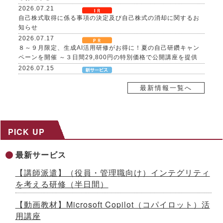
2026.07.21
自己株式取得に係る事項の決定及び自己株式の消却に関するお
知らせ
2026.07.17
８～９月限定、生成AI活用研修がお得に！夏の自己研鑽キャン
ペーンを開催 ～３日間29,800円の特別価格で公開講座を提供
2026.07.15
社内マニュアルからAIが自習教材を自動生成！「AI BOAT（ア
イボート）」提供開始 ～先着100社限定キャンペーン実施中
最新情報一覧へ
【生成AIシリーズ９】
2026.07.13
AI時代をリードする「ネオゼネラリスト」養成研修を開発 ～構
想力と分野横断力を備えた人材を育成、2026年８月から公開講
PICK UP
座開始
2026.07.10
最新サービス
「インソースグループ統合報告書2025」発行のお知らせ ～AI
時代の成長戦略を様々な観点で解説
【講師派遣】（役員・管理職向け）インテグリティ
2026.07.08
を考える研修（半日間）
成果が出るまで伴走する、Forward Deployed型コンサルタン
ト養成研修を開発 ～26年７月から公開講座で提供
【動画教材】Microsoft Copilot（コパイロット）活
2026.07.03
用講座
国土交通省採択の二地域居住事業に参画、新たな人流創出へ～