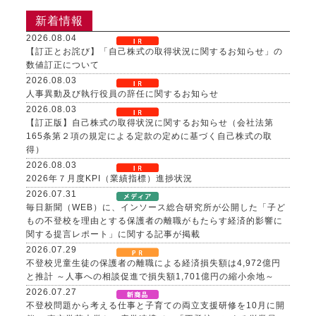
新着情報
2026.08.04
【訂正とお詫び】「自己株式の取得状況に関するお知らせ」の
数値訂正について
2026.08.03
人事異動及び執行役員の辞任に関するお知らせ
2026.08.03
【訂正版】自己株式の取得状況に関するお知らせ（会社法第
165条第２項の規定による定款の定めに基づく自己株式の取
得）
2026.08.03
2026年７月度KPI（業績指標）進捗状況
2026.07.31
毎日新聞（WEB）に、インソース総合研究所が公開した「子ど
もの不登校を理由とする保護者の離職がもたらす経済的影響に
関する提言レポート」に関する記事が掲載
2026.07.29
不登校児童生徒の保護者の離職による経済損失額は4,972億円
と推計 ～人事への相談促進で損失額1,701億円の縮小余地～
2026.07.27
不登校問題から考える仕事と子育ての両立支援研修を10月に開