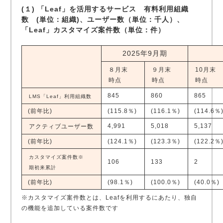
(１) 「Leaf」を活用するサービス 有料利用組織
数 (単位：組織)、ユーザー数（単位：千人）、
「Leaf」カスタマイズ案件数（単位：件）
2025年9月期
８月末
９月末
10月末
時点
時点
時点
845
860
865
LMS「Leaf」利用組織数
(前年比)
(115.8％)
(116.1％)
(114.6％
4,991
5,018
5,137
アクティブユーザー数
(前年比)
(124.1％)
(123.3％)
(122.2％
カスタマイズ案件数※
106
133
2
期初来累計
(前年比)
(98.1％)
(100.0％)
(40.0％)
※カスタマイズ案件数とは、Leafを利用するにあたり、独自
の機能を追加している案件数です