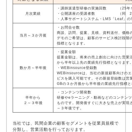
・講師派遣型研修の実施回数 （25年９月
月次業績
・公開講座の受講者数 （同 24
・人事サポートシステム・LMS「Leaf」の
・お問合せ数
商談、訪問、提案、見積、資料送付、価格
当月～３か月後
デモのご希望は、顧客のサービス検討段階
指標となります。
・提案金額
提案金額は、将来の売上創出に向けた営業
から半年以上先の業績先行指標となります
数か月～半年後
・WEBinsource登録数
WEBinsourceは、当社の新規顧客向
ビスを購入可能です。その新規登録数は営
GBの３か月後から半年後の業績先行指標と
・コンテンツ開発数
半年から
研修やeラーニング・動画などのコンテン
２～３年後
ものです。開発後すぐに大きな売上が実現
～３年後です。
当社では、民間企業の顧客セグメントを従業員規模で
分類し、営業活動を行っております。