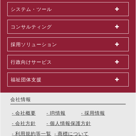
催 ～問題意識調査結果から、日本企業における課題を読み解く
システム・ツール
2026.06.03
＜第３弾＞「AI活用を１億人に」交通広告を６月より大幅拡大
～東名阪エリアの主要路線にて、教育による業務へのAI活用支
コンサルティング
援を力強く訴求
2026.06.01
組織変更及び人事異動に関するお知らせ
採用ソリューション
2026.06.01
2026年５月度KPI（業績指標）進捗状況
2026.05.29
行政向けサービス
公開講座セットプラン「上司部下ペアプラン」を26年５月より
提供開始 ～同一テーマの同時受講で、実践につながる共通言語
を構築
福祉団体支援
会社情報
会社概要
IR情報
採用情報
会社方針
個人情報保護方針
利用規約等一覧
商標について