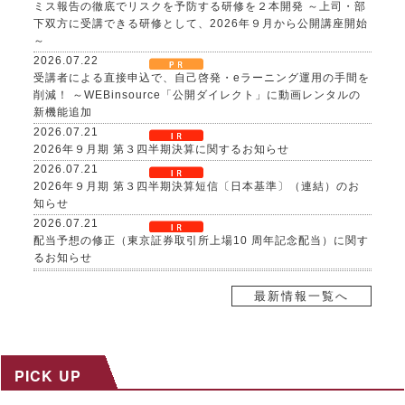
ミス報告の徹底でリスクを予防する研修を２本開発 ～上司・部
下双方に受講できる研修として、2026年９月から公開講座開始
～
2026.07.22
受講者による直接申込で、自己啓発・eラーニング運用の手間を
削減！ ～WEBinsource「公開ダイレクト」に動画レンタルの
新機能追加
2026.07.21
2026年９月期 第３四半期決算に関するお知らせ
2026.07.21
2026年９月期 第３四半期決算短信〔日本基準〕（連結）のお
知らせ
2026.07.21
配当予想の修正（東京証券取引所上場10 周年記念配当）に関す
るお知らせ
2026.07.21
自己株式取得に係る事項の決定及び自己株式の消却に関するお
最新情報一覧へ
知らせ
2026.07.17
８～９月限定、生成AI活用研修がお得に！夏の自己研鑽キャン
ペーンを開催 ～３日間29,800円の特別価格で公開講座を提供
PICK UP
2026.07.15
社内マニュアルからAIが自習教材を自動生成！「AI BOAT（ア