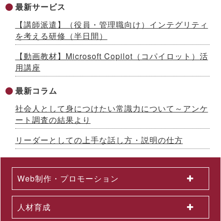
最新サービス
イボート）」提供開始 ～先着100社限定キャンペーン実施中
【生成AIシリーズ９】
【講師派遣】（役員・管理職向け）インテグリティ
2026.07.13
を考える研修（半日間）
AI時代をリードする「ネオゼネラリスト」養成研修を開発 ～構
想力と分野横断力を備えた人材を育成、2026年８月から公開講
【動画教材】Microsoft Copilot（コパイロット）活
座開始
用講座
2026.07.10
「インソースグループ統合報告書2025」発行のお知らせ ～AI
時代の成長戦略を様々な観点で解説
最新コラム
2026.07.08
社会人として身につけたい常識力について～アンケ
成果が出るまで伴走する、Forward Deployed型コンサルタン
ト養成研修を開発 ～26年７月から公開講座で提供
ート調査の結果より
2026.07.03
国土交通省採択の二地域居住事業に参画、新たな人流創出へ～
リーダーとしての上手な話し方・説明の仕方
「白川町二地域居住促進コンソーシアム」協定締結のお知らせ
2026.07.01
2026年６月度KPI（業績指標）進捗状況
Web制作・プロモーション
2026.06.12
中途採用者の早期戦力化を支援する研修シリーズを開発 ～「期
待値の理解」を軸に、７月から新たに３研修を公開講座で開催
人材育成
2026.06.08
生成AI活用が進まない理由とは？無料セミナーを６月22日に開