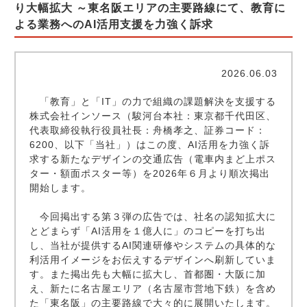
り大幅拡大 ～東名阪エリアの主要路線にて、教育に
よる業務へのAI活用支援を力強く訴求
2026.06.03
「教育」と「IT」の力で組織の課題解決を支援する
株式会社インソース（駿河台本社：東京都千代田区、
代表取締役執行役員社長：舟橋孝之、証券コード：
6200、以下「当社」）はこの度、AI活用を力強く訴
求する新たなデザインの交通広告（電車内まど上ポス
ター・額面ポスター等）を2026年６月より順次掲出
開始します。
今回掲出する第３弾の広告では、社名の認知拡大に
とどまらず「AI活用を１億人に」のコピーを打ち出
し、当社が提供するAI関連研修やシステムの具体的な
利活用イメージをお伝えするデザインへ刷新していま
す。また掲出先も大幅に拡大し、首都圏・大阪に加
え、新たに名古屋エリア（名古屋市営地下鉄）を含め
た「東名阪」の主要路線で大々的に展開いたします。