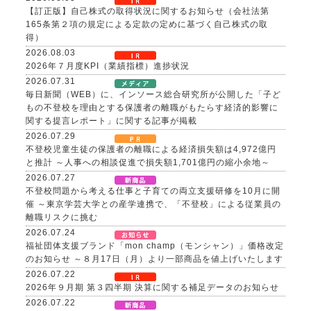
【訂正版】自己株式の取得状況に関するお知らせ（会社法第
165条第２項の規定による定款の定めに基づく自己株式の取
得）
2026.08.03
2026年７月度KPI（業績指標）進捗状況
2026.07.31
毎日新聞（WEB）に、インソース総合研究所が公開した「子ど
もの不登校を理由とする保護者の離職がもたらす経済的影響に
関する提言レポート」に関する記事が掲載
2026.07.29
不登校児童生徒の保護者の離職による経済損失額は4,972億円
と推計 ～人事への相談促進で損失額1,701億円の縮小余地～
2026.07.27
不登校問題から考える仕事と子育ての両立支援研修を10月に開
催 ～東京学芸大学との産学連携で、「不登校」による従業員の
離職リスクに挑む
2026.07.24
福祉団体支援ブランド「mon champ（モンシャン）」価格改定
のお知らせ ～８月17日（月）より一部商品を値上げいたします
2026.07.22
2026年９月期 第３四半期 決算に関する補足データのお知らせ
2026.07.22