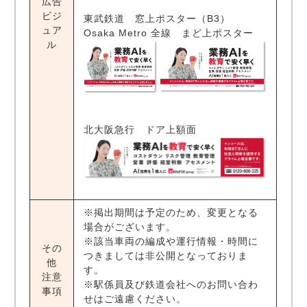
広告
ビジ
東武鉄道 窓上ポスター（B3）
ュア
Osaka Metro 全線 まど上ポスター
ル
北大阪急行 ドア上額面
※掲出期間は予定のため、変更となる
場合がございます。
※該当車両の編成や運行情報・時間に
その
つきましては非公開となっておりま
他
す。
注意
※駅係員及び鉄道会社へのお問い合わ
事項
せはご遠慮ください。