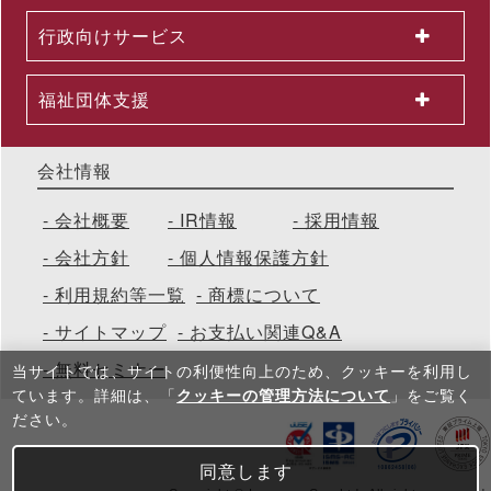
2026.05.29
行政向けサービス
公開講座セットプラン「上司部下ペアプラン」を26年５月より
提供開始 ～同一テーマの同時受講で、実践につながる共通言語
を構築
福祉団体支援
会社情報
会社概要
IR情報
採用情報
会社方針
個人情報保護方針
利用規約等一覧
商標について
サイトマップ
お支払い関連Q&A
無料セミナー
当サイトでは、サイトの利便性向上のため、クッキーを利⽤し
ています。詳細は、「
クッキーの管理方法について
」をご覧く
ださい。
同意します