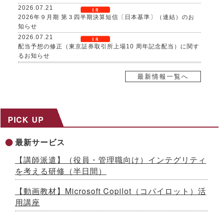
2026.07.21
2026年９月期 第３四半期決算短信〔日本基準〕（連結）のお
知らせ
2026.07.21
配当予想の修正（東京証券取引所上場10 周年記念配当）に関す
るお知らせ
2026.07.21
自己株式取得に係る事項の決定及び自己株式の消却に関するお
最新情報一覧へ
知らせ
2026.07.17
８～９月限定、生成AI活用研修がお得に！夏の自己研鑽キャン
ペーンを開催 ～３日間29,800円の特別価格で公開講座を提供
PICK UP
2026.07.15
社内マニュアルからAIが自習教材を自動生成！「AI BOAT（ア
最新サービス
イボート）」提供開始 ～先着100社限定キャンペーン実施中
【生成AIシリーズ９】
【講師派遣】（役員・管理職向け）インテグリティ
2026.07.13
を考える研修（半日間）
AI時代をリードする「ネオゼネラリスト」養成研修を開発 ～構
想力と分野横断力を備えた人材を育成、2026年８月から公開講
【動画教材】Microsoft Copilot（コパイロット）活
座開始
用講座
2026.07.10
「インソースグループ統合報告書2025」発行のお知らせ ～AI