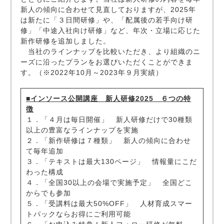
新人の傾向に合わせて見直しておりますが、2025年
は新たに「３日間研修」や、「配属後の若手向け研
修」「中途入社向け研修」など、年次・立場に応じた
新作研修を追加しました。
当社のラインナップを比較いただき、より組織のニ
ーズに沿ったプランをお選びいただくことができま
す。（※2022年10月～2023年９月実績）
■インソース公開講座 新人研修2025 ６つの特
徴
１．「４月は毎日開催」 新人研修だけで30種類
以上の豊富なラインナップを実施
２．「新作研修は７種類」 新人の傾向に合わせ
て毎年追加
３．「テキストは最大130ページ」 情報量にこだ
わった構成
４．「全国30以上の会場で実施予定」 全国どこ
からでも参加
５．「受講料は最大50%OFF」 人材育成スマー
トパックならお得にご利用可能