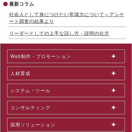
時代の成長戦略を様々な観点で解説
最新コラム
2026.07.08
社会人として身につけたい常識力について～アンケ
成果が出るまで伴走する、Forward Deployed型コンサルタン
ト養成研修を開発 ～26年７月から公開講座で提供
ート調査の結果より
2026.07.03
国土交通省採択の二地域居住事業に参画、新たな人流創出へ～
リーダーとしての上手な話し方・説明の仕方
「白川町二地域居住促進コンソーシアム」協定締結のお知らせ
2026.07.01
2026年６月度KPI（業績指標）進捗状況
Web制作・プロモーション
2026.06.12
中途採用者の早期戦力化を支援する研修シリーズを開発 ～「期
待値の理解」を軸に、７月から新たに３研修を公開講座で開催
人材育成
2026.06.08
生成AI活用が進まない理由とは？無料セミナーを６月22日に開
催 ～問題意識調査結果から、日本企業における課題を読み解く
システム・ツール
2026.06.03
＜第３弾＞「AI活用を１億人に」交通広告を６月より大幅拡大
～東名阪エリアの主要路線にて、教育による業務へのAI活用支
コンサルティング
援を力強く訴求
2026.06.01
組織変更及び人事異動に関するお知らせ
採用ソリューション
2026.06.01
2026年５月度KPI（業績指標）進捗状況