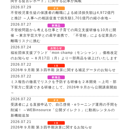
関する提言レポート」に関する記事が掲載
2026.07.29
不登校児童生徒の保護者の離職による経済損失額は4,972億円
と推計 ～人事への相談促進で損失額1,701億円の縮小余地～
2026.07.27
不登校問題から考える仕事と子育ての両立支援研修を10月に開
催 ～東京学芸大学との産学連携で、「不登校」による従業員の
離職リスクに挑む
2026.07.24
福祉団体支援ブランド「mon champ（モンシャン）」価格改定
のお知らせ ～８月17日（月）より一部商品を値上げいたします
2026.07.22
2026年９月期 第３四半期 決算に関する補足データのお知らせ
2026.07.22
ミス報告の徹底でリスクを予防する研修を２本開発 ～上司・部
下双方に受講できる研修として、2026年９月から公開講座開始
～
2026.07.22
受講者による直接申込で、自己啓発・eラーニング運用の手間を
削減！ ～WEBinsource「公開ダイレクト」に動画レンタルの
新機能追加
2026.07.21
2026年９月期 第３四半期決算に関するお知らせ