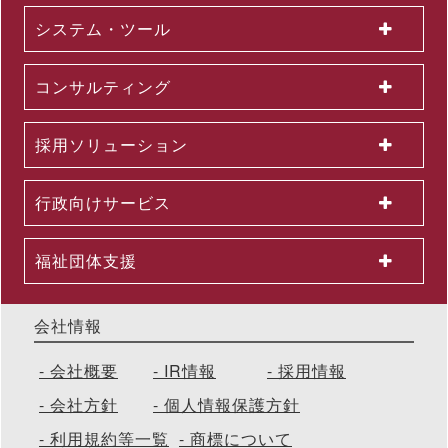
催 ～問題意識調査結果から、日本企業における課題を読み解く
システム・ツール
2026.06.03
＜第３弾＞「AI活用を１億人に」交通広告を６月より大幅拡大
～東名阪エリアの主要路線にて、教育による業務へのAI活用支
コンサルティング
援を力強く訴求
2026.06.01
組織変更及び人事異動に関するお知らせ
採用ソリューション
2026.06.01
2026年５月度KPI（業績指標）進捗状況
2026.05.29
行政向けサービス
公開講座セットプラン「上司部下ペアプラン」を26年５月より
提供開始 ～同一テーマの同時受講で、実践につながる共通言語
を構築
福祉団体支援
会社情報
会社概要
IR情報
採用情報
会社方針
個人情報保護方針
利用規約等一覧
商標について