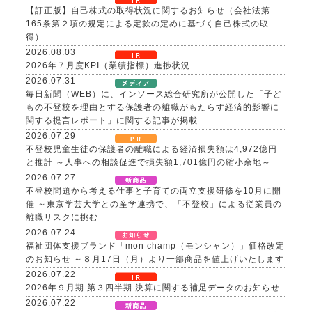
【訂正版】自己株式の取得状況に関するお知らせ（会社法第
165条第２項の規定による定款の定めに基づく自己株式の取
得）
2026.08.03
2026年７月度KPI（業績指標）進捗状況
2026.07.31
毎日新聞（WEB）に、インソース総合研究所が公開した「子ど
もの不登校を理由とする保護者の離職がもたらす経済的影響に
関する提言レポート」に関する記事が掲載
2026.07.29
不登校児童生徒の保護者の離職による経済損失額は4,972億円
と推計 ～人事への相談促進で損失額1,701億円の縮小余地～
2026.07.27
不登校問題から考える仕事と子育ての両立支援研修を10月に開
催 ～東京学芸大学との産学連携で、「不登校」による従業員の
離職リスクに挑む
2026.07.24
福祉団体支援ブランド「mon champ（モンシャン）」価格改定
のお知らせ ～８月17日（月）より一部商品を値上げいたします
2026.07.22
2026年９月期 第３四半期 決算に関する補足データのお知らせ
2026.07.22