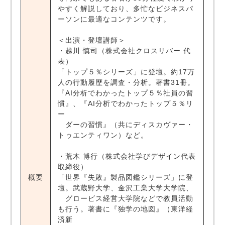
やすく解説しており、多忙なビジネスパ
ーソンに最適なコンテンツです。
＜出演・登壇講師＞
・越川 慎司（株式会社クロスリバー 代
表）
「トップ５％シリーズ」に登壇。約17万
人の行動履歴を調査・分析。著書31冊。
『AI分析でわかったトップ５％社員の習
慣』、『AI分析でわかったトップ５％リ
ー
ダーの習慣』（共にディスカヴァー・
トゥエンティワン）など。
・荒木 博行（株式会社学びデザイン代表
取締役）
概要
「世界『失敗』製品図鑑シリーズ」に登
壇。武蔵野大学、金沢工業大学大学院、
グロービス経営大学院などで教員活動
も行う。著書に『独学の地図』（東洋経
済新