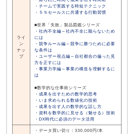
・チームで実践する時短テクニック
・５％セールスに共通する行動習慣
■世界「失敗」製品図鑑シリーズ
・社内不全編～社内不全に陥らないため
ライ
には
ン
・競争ルール編～競争に勝つために必要
ナッ
な条件は
プ
・ユーザー視点編～自社都合の偏った見
方を正すには
・事業力学編～事業の構造を理解するに
は
■数学的な仕事術シリーズ
・成果を出すための数学的思考
・いま求められる数値化の技術
・成果を出す人の数学的な話し方
・資料を数学的に見せる（魅せる）技術
・DX時代に必須のデータ活用
・データ買い切り：330,000円/本