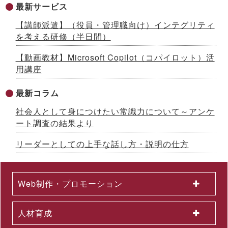
最新サービス
イボート）」提供開始 ～先着100社限定キャンペーン実施中
【生成AIシリーズ９】
【講師派遣】（役員・管理職向け）インテグリティ
2026.07.13
を考える研修（半日間）
AI時代をリードする「ネオゼネラリスト」養成研修を開発 ～構
想力と分野横断力を備えた人材を育成、2026年８月から公開講
【動画教材】Microsoft Copilot（コパイロット）活
座開始
用講座
2026.07.10
「インソースグループ統合報告書2025」発行のお知らせ ～AI
時代の成長戦略を様々な観点で解説
最新コラム
2026.07.08
社会人として身につけたい常識力について～アンケ
成果が出るまで伴走する、Forward Deployed型コンサルタン
ト養成研修を開発 ～26年７月から公開講座で提供
ート調査の結果より
2026.07.03
国土交通省採択の二地域居住事業に参画、新たな人流創出へ～
リーダーとしての上手な話し方・説明の仕方
「白川町二地域居住促進コンソーシアム」協定締結のお知らせ
2026.07.01
2026年６月度KPI（業績指標）進捗状況
Web制作・プロモーション
2026.06.12
中途採用者の早期戦力化を支援する研修シリーズを開発 ～「期
待値の理解」を軸に、７月から新たに３研修を公開講座で開催
人材育成
2026.06.08
生成AI活用が進まない理由とは？無料セミナーを６月22日に開