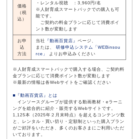
・レンタル視聴 ：3,960円/名
価格
※人財育成スマートパックでの購入も可
（税
能です。
込）
ご契約の料金プランに応じて消費ポイ
ント数が変動します
お申
当社
『動画百貨店』
ページ、
込
または、
研修申込システム「WEBinsou
方法
rce」
よりお申込みください
※人財育成スマートパックで購入する場合、ご契約料
金プランに応じて消費ポイント数が変動します
※最新の情報は各Webサイトをご確認ください
■『動画百貨店』とは
インソースグループが提供する動画教材・eラーニ
ングを総合的に紹介・販売するWebサイトです。
1,125本（2025年２月末時点）を超えるコンテンツ数
と、レンタル・買い切り・定額制といった購入プラン
がご好評をいただき、多くのお客さまにご利用いただ
いております。