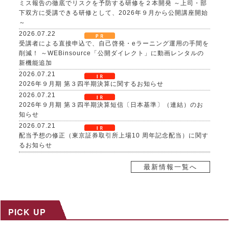
ミス報告の徹底でリスクを予防する研修を２本開発 ～上司・部
下双方に受講できる研修として、2026年９月から公開講座開始
～
2026.07.22
受講者による直接申込で、自己啓発・eラーニング運用の手間を
削減！ ～WEBinsource「公開ダイレクト」に動画レンタルの
新機能追加
2026.07.21
2026年９月期 第３四半期決算に関するお知らせ
2026.07.21
2026年９月期 第３四半期決算短信〔日本基準〕（連結）のお
知らせ
2026.07.21
配当予想の修正（東京証券取引所上場10 周年記念配当）に関す
るお知らせ
2026.07.21
自己株式取得に係る事項の決定及び自己株式の消却に関するお
最新情報一覧へ
知らせ
2026.07.17
８～９月限定、生成AI活用研修がお得に！夏の自己研鑽キャン
ペーンを開催 ～３日間29,800円の特別価格で公開講座を提供
PICK UP
2026.07.15
社内マニュアルからAIが自習教材を自動生成！「AI BOAT（ア