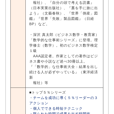
報社）、『自分の頭で考える読書』
（日本実業出版社）、『藁を手に旅に出
よう』（文藝春秋）、『世界「倒産」図
鑑』『世界「失敗」製品図鑑』（日経
BP）など。
・深沢 真太郎（ビジネス数学・教育家）
「数学的な仕事術シリーズ」に登壇。理
学修士（数学）。初のビジネス数学検定
１級
AAA認定者。作家としての著作はビジ
ネス書や小説など述べ30冊以上。
『「数学的」な仕事術大全：結果を出し
続ける人が必ずやっている』（東洋経済
新
報社）等
■トップ５％シリーズ
・チームを成功に導く５％リーダーの３
アクション
・個人でできる時短テクニック
・限られた時間で成果を出す時間術