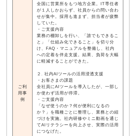
全国に営業所をもつ地方企業。IT専任者
が１人しかおらず、社員からの問い合わ
せが集中。採用も進まず、担当者が疲弊
していた。
・ご支援内容
業務の棚卸しを行い、「誰でもできるこ
と」「仕組み化できること」を切り分
け、FAQ・マニュアルを整備し、社内
への定着を伴走支援。結果、負荷を大幅
に軽減することができた。
２. 社内AIツールの活用浸透支援
・お客さまの課題
ご利
全社員にAIツールを導入したが、一部し
用事
か使わず活用が停滞。
例
・ご支援内容
「なぜ使うのか？何が便利になるの
か？」を職種ごとに整理し、業務との紐
づけを実施。社内研修やミニ動画を通じ
てAIリテラシーを向上させ、実際の活用
につなげた。