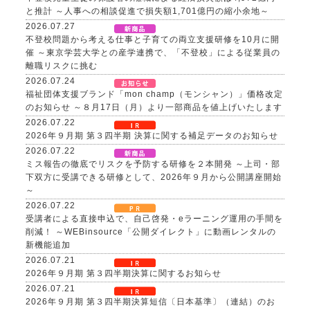
と推計 ～人事への相談促進で損失額1,701億円の縮小余地～
2026.07.27
不登校問題から考える仕事と子育ての両立支援研修を10月に開
催 ～東京学芸大学との産学連携で、「不登校」による従業員の
離職リスクに挑む
2026.07.24
福祉団体支援ブランド「mon champ（モンシャン）」価格改定
のお知らせ ～８月17日（月）より一部商品を値上げいたします
2026.07.22
2026年９月期 第３四半期 決算に関する補足データのお知らせ
2026.07.22
ミス報告の徹底でリスクを予防する研修を２本開発 ～上司・部
下双方に受講できる研修として、2026年９月から公開講座開始
～
2026.07.22
受講者による直接申込で、自己啓発・eラーニング運用の手間を
削減！ ～WEBinsource「公開ダイレクト」に動画レンタルの
新機能追加
2026.07.21
2026年９月期 第３四半期決算に関するお知らせ
2026.07.21
2026年９月期 第３四半期決算短信〔日本基準〕（連結）のお