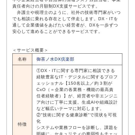
責任者向けの月額制DX支援サービスです。
弁護士や税理士のように、社外の技術専門家がいつ
でも相談に乗れる存在として伴走します。DX・ITを
通して企業価値をあげたい経営者が、DXを一歩ずつ
安心して進めることができるサービスです。
＜サービス概要＞
名称
御茶ノ水DX倶楽部
①DX・ITに関する専門家に相談できる
経験豊富なIT・デジタルに関するプロフ
ェッショナル【150名以上／約３割が
CxO（＝企業の各業務・機能の最高責
任者経験者）】が、経営者や非エンジニ
ア向けに丁寧に支援。生成AIや組織設計
など幅広いテーマに対応します。
②"技術に関する健康診断"で現状を可視
化
特徴
システムや業務フローを診断し、課題を
明確に。セキュリティの脆弱性もチェッ