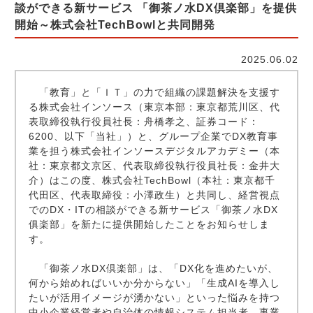
談ができる新サービス 「御茶ノ水DX倶楽部」を提供
開始～株式会社TechBowlと共同開発
2025.06.02
「教育」と「ＩＴ」の力で組織の課題解決を支援す
る株式会社インソース（東京本部：東京都荒川区、代
表取締役執行役員社長：舟橋孝之、証券コード：
6200、以下「当社」）と、グループ企業でDX教育事
業を担う株式会社インソースデジタルアカデミー（本
社：東京都文京区、代表取締役執行役員社長：金井大
介）はこの度、株式会社TechBowl（本社：東京都千
代田区、代表取締役：小澤政生）と共同し、経営視点
でのDX・ITの相談ができる新サービス「御茶ノ水DX
俱楽部」を新たに提供開始したことをお知らせしま
す。
「御茶ノ水DX倶楽部」は、「DX化を進めたいが、
何から始めればいいか分からない」「生成AIを導入し
たいが活用イメージが湧かない」といった悩みを持つ
中小企業経営者や自治体の情報システム担当者、事業