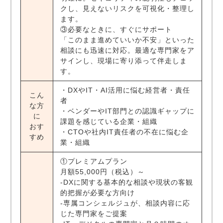
クし、見えないリスクを可視化・整理し
ます。
③必要なときに、すぐにサポート
「このまま進めていいか不安」といった
相談にも迅速に対応。最適な専門家をア
サインし、現場に寄り添って伴走しま
す。
・DXやIT・AI活用に悩む経営者・責任
こん
者
な方
・ベンダーやIT部門との認識ギャップに
に
課題を感じている企業・組織
おす
・CTOや社内IT責任者の不在に悩む企
すめ
業・組織
①プレミアムプラン
月額55,000円（税込）～
‐DXに関する基本的な相談や現状の客観
的把握が必要な方向け
‐専属コンシェルジュが、相談内容に応
じた専門家をご提案