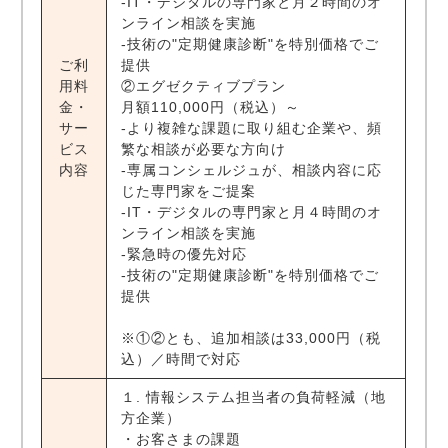
‐IT・デジタルの専門家と月２時間のオ
ンライン相談を実施
‐技術の"定期健康診断"を特別価格でご
ご利
提供
用料
②エグゼクティブプラン
金・
月額110,000円（税込）～
サー
‐より複雑な課題に取り組む企業や、頻
ビス
繁な相談が必要な方向け
内容
‐専属コンシェルジュが、相談内容に応
じた専門家をご提案
‐IT・デジタルの専門家と月４時間のオ
ンライン相談を実施
‐緊急時の優先対応
‐技術の"定期健康診断"を特別価格でご
提供
※①②とも、追加相談は33,000円（税
込）／時間で対応
１. 情報システム担当者の負荷軽減（地
方企業）
・お客さまの課題