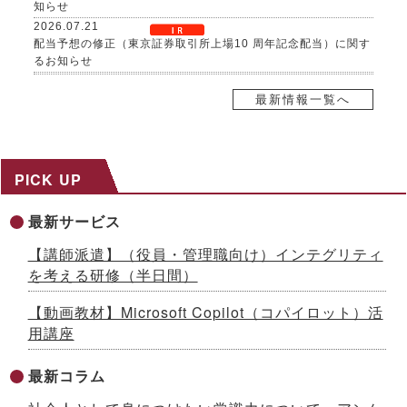
知らせ
2026.07.21
配当予想の修正（東京証券取引所上場10 周年記念配当）に関す
るお知らせ
2026.07.21
自己株式取得に係る事項の決定及び自己株式の消却に関するお
最新情報一覧へ
知らせ
2026.07.17
８～９月限定、生成AI活用研修がお得に！夏の自己研鑽キャン
ペーンを開催 ～３日間29,800円の特別価格で公開講座を提供
PICK UP
2026.07.15
社内マニュアルからAIが自習教材を自動生成！「AI BOAT（ア
最新サービス
イボート）」提供開始 ～先着100社限定キャンペーン実施中
【生成AIシリーズ９】
【講師派遣】（役員・管理職向け）インテグリティ
2026.07.13
を考える研修（半日間）
AI時代をリードする「ネオゼネラリスト」養成研修を開発 ～構
想力と分野横断力を備えた人材を育成、2026年８月から公開講
【動画教材】Microsoft Copilot（コパイロット）活
座開始
用講座
2026.07.10
「インソースグループ統合報告書2025」発行のお知らせ ～AI
時代の成長戦略を様々な観点で解説
最新コラム
2026.07.08
成果が出るまで伴走する、Forward Deployed型コンサルタン