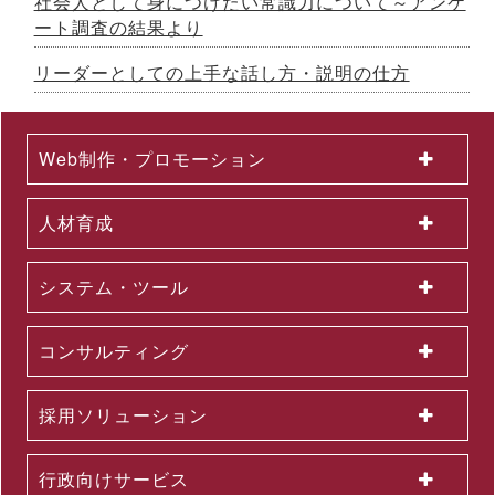
社会人として身につけたい常識力について～アンケ
ト養成研修を開発 ～26年７月から公開講座で提供
ート調査の結果より
2026.07.03
国土交通省採択の二地域居住事業に参画、新たな人流創出へ～
リーダーとしての上手な話し方・説明の仕方
「白川町二地域居住促進コンソーシアム」協定締結のお知らせ
2026.07.01
2026年６月度KPI（業績指標）進捗状況
Web制作・プロモーション
2026.06.12
中途採用者の早期戦力化を支援する研修シリーズを開発 ～「期
待値の理解」を軸に、７月から新たに３研修を公開講座で開催
人材育成
2026.06.08
生成AI活用が進まない理由とは？無料セミナーを６月22日に開
催 ～問題意識調査結果から、日本企業における課題を読み解く
システム・ツール
2026.06.03
＜第３弾＞「AI活用を１億人に」交通広告を６月より大幅拡大
～東名阪エリアの主要路線にて、教育による業務へのAI活用支
コンサルティング
援を力強く訴求
2026.06.01
組織変更及び人事異動に関するお知らせ
採用ソリューション
2026.06.01
2026年５月度KPI（業績指標）進捗状況
2026.05.29
行政向けサービス
公開講座セットプラン「上司部下ペアプラン」を26年５月より