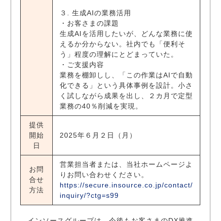
３. 生成AIの業務活用
・お客さまの課題
生成AIを活用したいが、どんな業務に使
えるか分からない。社内でも「便利そ
う」程度の理解にとどまっていた。
・ご支援内容
業務を棚卸しし、「この作業はAIで自動
化できる」という具体事例を設計。小さ
く試しながら成果を出し、２カ月で定型
業務の40％削減を実現。
提供
開始
2025年６月２日（月）
日
営業担当者または、当社ホームページよ
お問
りお問い合わせください。
合せ
https://secure.insource.co.jp/contact/
方法
inquiry/?ctg=s99
インソースグループは、今後もお客さまのDX推進