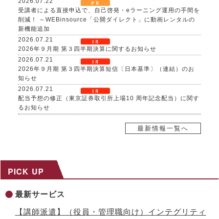
2026.07.22
受講者による直接申込で、自己啓発・eラーニング運用の手間を
削減！ ～WEBinsource「公開ダイレクト」に動画レンタルの
新機能追加
2026.07.21
2026年９月期 第３四半期決算に関するお知らせ
2026.07.21
2026年９月期 第３四半期決算短信〔日本基準〕（連結）のお
知らせ
2026.07.21
配当予想の修正（東京証券取引所上場10 周年記念配当）に関す
るお知らせ
2026.07.21
自己株式取得に係る事項の決定及び自己株式の消却に関するお
最新情報一覧へ
知らせ
2026.07.17
８～９月限定、生成AI活用研修がお得に！夏の自己研鑽キャン
ペーンを開催 ～３日間29,800円の特別価格で公開講座を提供
PICK UP
2026.07.15
社内マニュアルからAIが自習教材を自動生成！「AI BOAT（ア
最新サービス
イボート）」提供開始 ～先着100社限定キャンペーン実施中
【生成AIシリーズ９】
【講師派遣】（役員・管理職向け）インテグリティ
2026.07.13