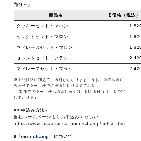
売分～）
商品名
旧価格（税込）
クッキーセット・マロン
1,8
セレクトセット・マロン
1,8
マドレーヌセット・マロン
1,8
セレクトセット・ブラシ
2,4
マドレーヌセット・ブラシ
2,4
※上記価格に加えて、送料がかかります。なお、気温状況に
合わせてクール便での発送に切り替えており、
2026年のクール便への切り替えは、5月25日（月）を予定
しております。
■お申込み方法
>
当社ホームページよりお申込みください。
https://www.insource.co.jp/monchamp/index.html
■
「mon champ」について