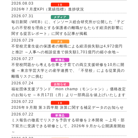
2026.08.03
2026年７月度KPI（業績指標）進捗状況
2026.07.31
毎日新聞（WEB）に、インソース総合研究所が公開した「子ど
もの不登校を理由とする保護者の離職がもたらす経済的影響に
関する提言レポート」に関する記事が掲載
2026.07.29
不登校児童生徒の保護者の離職による経済損失額は4,972億円
と推計 ～人事への相談促進で損失額1,701億円の縮小余地～
2026.07.27
不登校問題から考える仕事と子育ての両立支援研修を10月に開
催 ～東京学芸大学との産学連携で、「不登校」による従業員の
離職リスクに挑む
2026.07.24
福祉団体支援ブランド「mon champ（モンシャン）」価格改定
のお知らせ ～８月17日（月）より一部商品を値上げいたします
2026.07.22
2026年９月期 第３四半期 決算に関する補足データのお知らせ
2026.07.22
ミス報告の徹底でリスクを予防する研修を２本開発 ～上司・部
下双方に受講できる研修として、2026年９月から公開講座開始
～