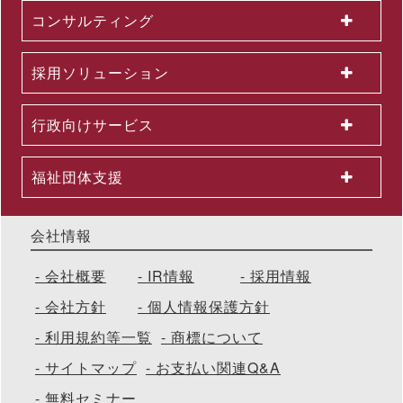
～東名阪エリアの主要路線にて、教育による業務へのAI活用支
コンサルティング
援を力強く訴求
2026.06.01
組織変更及び人事異動に関するお知らせ
採用ソリューション
2026.06.01
2026年５月度KPI（業績指標）進捗状況
2026.05.29
行政向けサービス
公開講座セットプラン「上司部下ペアプラン」を26年５月より
提供開始 ～同一テーマの同時受講で、実践につながる共通言語
を構築
福祉団体支援
会社情報
会社概要
IR情報
採用情報
会社方針
個人情報保護方針
利用規約等一覧
商標について
サイトマップ
お支払い関連Q&A
無料セミナー