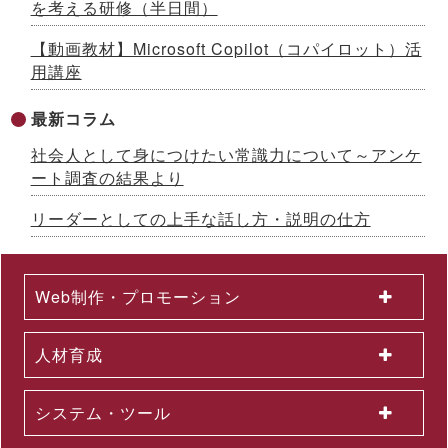
を考える研修（半日間）
AI時代をリードする「ネオゼネラリスト」養成研修を開発 ～構
想力と分野横断力を備えた人材を育成、2026年８月から公開講
【動画教材】Microsoft Copilot（コパイロット）活
座開始
用講座
2026.07.10
「インソースグループ統合報告書2025」発行のお知らせ ～AI
時代の成長戦略を様々な観点で解説
最新コラム
2026.07.08
社会人として身につけたい常識力について～アンケ
成果が出るまで伴走する、Forward Deployed型コンサルタン
ト養成研修を開発 ～26年７月から公開講座で提供
ート調査の結果より
2026.07.03
国土交通省採択の二地域居住事業に参画、新たな人流創出へ～
リーダーとしての上手な話し方・説明の仕方
「白川町二地域居住促進コンソーシアム」協定締結のお知らせ
2026.07.01
2026年６月度KPI（業績指標）進捗状況
Web制作・プロモーション
2026.06.12
中途採用者の早期戦力化を支援する研修シリーズを開発 ～「期
待値の理解」を軸に、７月から新たに３研修を公開講座で開催
人材育成
2026.06.08
生成AI活用が進まない理由とは？無料セミナーを６月22日に開
催 ～問題意識調査結果から、日本企業における課題を読み解く
システム・ツール
2026.06.03
＜第３弾＞「AI活用を１億人に」交通広告を６月より大幅拡大