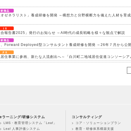
ネオゼネラリスト」養成研修を開発 ～構想力と分野横断力を備えた人材を育成
合報告書2025」発行のお知らせ ～AI時代の成長戦略を様々な観点で解説
Forward Deployed型コンサルタント養成研修を開発 ～26年７月から
域居住事業に参画、新たな人流創出へ～「白川町二地域居住促進コンソーシア
業績指標）進捗状況
化を支援する研修シリーズを開発 ～「期待値の理解」を軸に、７月から新た
理由とは？無料セミナーを６月22日に開催 ～問題意識調査結果から、日本企
１億人に」交通広告を６月より大幅拡大 ～東名阪エリアの主要路線にて、教育
eラーニング/研修システム
コンサルティング
LMS・教育管理システム「Leaf」
コア・ソリューションプラン
Leaf 人事評価システム
教育・研修体系構築支援