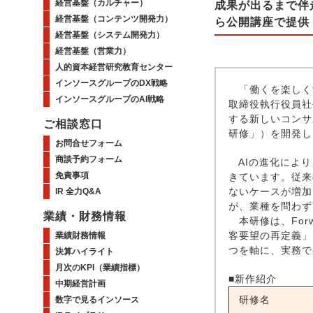
経営基盤（カルチャー）
成果が出るまで伴走
経営基盤（コンテンツ開発力）
ら公開講座で提供
経営基盤（システム開発力）
経営基盤（営業力）
人的資本経営研究教育センター
インソースグループのDX戦略
「働くを楽しく
インソースグループのAI戦略
取締役執行役員社
する新しいコンサル
ご相談窓口
研修」）を開発し
お問合せフォーム
商談予約フォーム
AIの進化により
免責事項
きています。従来
ないケースが増加
IR 全力Q&A
が、業種を問わず
業績・財務情報
本研修は、Forwa
客要望の再定義」
業績財務情報
つを軸に、実務で
決算ハイライト
月次のKPI（業績指標）
■新作紹介
中期経営計画
研修名
数字で見るインソース