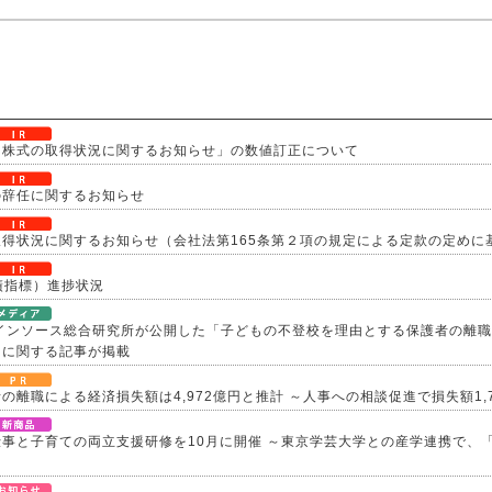
己株式の取得状況に関するお知らせ」の数値訂正について
の辞任に関するお知らせ
得状況に関するお知らせ（会社法第165条第２項の規定による定款の定めに
業績指標）進捗状況
、インソース総合研究所が公開した「子どもの不登校を理由とする保護者の離
」に関する記事が掲載
の離職による経済損失額は4,972億円と推計 ～人事への相談促進で損失額1,
事と子育ての両立支援研修を10月に開催 ～東京学芸大学との産学連携で、