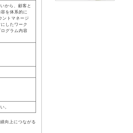
な問いから、顧客と
内容を体系的に
ウントマネージ
材にしたワーク
プログラム内容
さい。
績向上につながる