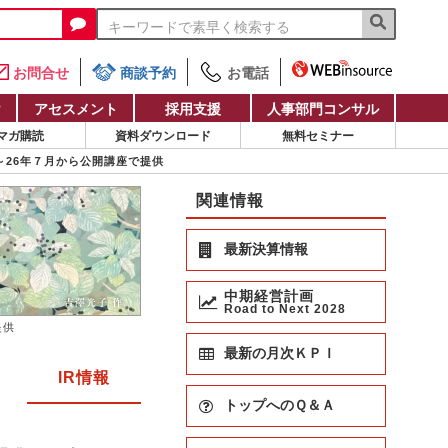
お問合せ
商談予約
お電話
け
アセスメント
採用支援
人事部門コンサル
マガ購読
資料ダウンロード
無料セミナー
 ～26年７月から公開講座で提供
関連情報
最新決算情報
中期経営計画
Road to Next 2028
提供
最新の月次ＫＰＩ
IR情報
トップへのＱ＆Ａ