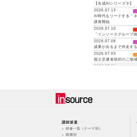
【生成AIシリーズ９】
2026.07.13
AI時代をリードする「
講座開始
2026.07.10
「インソースグループ統
2026.07.08
成果が出るまで伴走する、
2026.07.03
国土交通省採択の二地
2026.07.01
2026年６月度KPI（
2026.06.12
中途採用者の早期戦力
催
2026.06.08
生成AI活用が進まない
く
2026.06.03
＜第３弾＞「AI活用を
講師派遣
支援を力強く訴求
研修一覧（テーマ別）
2026.06.01
階層別