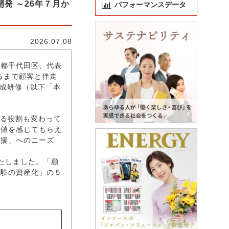
開発 ～26年７月か
パフォーマンスデータ
2026.07.08
都千代田区、代表
るまで顧客と伴走
ト養成研修（以下「本
れる役割も変わって
価値を感じてもらえ
支援」へのニーズ
発いたしました。「顧
経験の資産化」の５