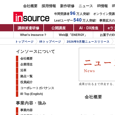
会社概要
採用情報
新作研修
ニュース
IR情報
I
96
年間受講者
万人
突破!
オンライン受講
540
Leafユーザー
万人
突破!
事業拡大の
講師派遣研修
公開講座
AI・DX推進
eラ
What's insource？
Web版「ENERGY」
お菓子のE
トップページ
IRトップページ
2026年9月期ニュースリリース
インソースについて
会社概要
企業理念
沿革
拠点一覧
役員紹介
成果が出るまで伴走する、F
コーポレートガバナンス
IR Top (English)
会社概要
事業内容・強み
事業内容