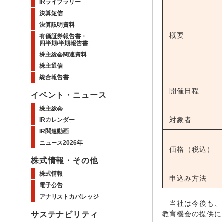
IRライブラリー
決算短信
決算説明資料
概要
有価証券報告書・
四半期/半期報告書
株主総会関連資料
株主通信
統合報告書
開催日程
イベント・ニュース
株主総会
対象者
IRカレンダー
IR関連動画
ニュース2026年
価格（税込）
株式情報・その他
株式情報
申込み方法
電子公告
アナリストカバレッジ
当社は今後も、
教育機会の提供に
サステナビリティ