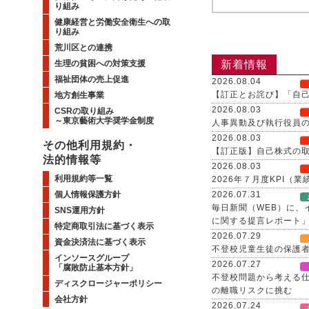
り組み
健康経営と労働安全衛生への取
り組み
荒川区との連携
新着情報
生理の貧困への対策支援
福祉団体の売上促進
2026.08.04
【訂正とお詫び】「自
地方創生事業
2026.08.03
CSRの取り組み
～東京藝術大学奨学金制度
人事異動及び執行役員
2026.08.03
その他利用規約・
【訂正版】自己株式の取
法的情報等
2026.08.03
利用規約等一覧
2026年７月度KPI（
2026.07.31
個人情報保護方針
毎日新聞（WEB）に
SNS運用方針
に関する提言レポート
特定商取引法に基づく表示
2026.07.29
資金決済法に基づく表示
不登校児童生徒の保護者
インソースグループ
2026.07.27
「腐敗防止基本方針」
不登校問題から考える仕
ディスクロージャーポリシー
の離職リスクに挑む
会社方針
2026.07.24