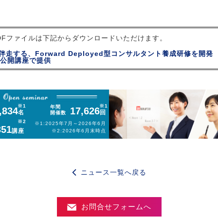
Fファイルは下記からダウンロードいただけます。
走する、Forward Deployed型コンサルタント養成研修を開発
ら公開講座で提供
年間
,834
17,626
名
回
開催数
※1:
2025年7月～2026年6月
351
講座
※2:
2026年6月末時点
ニュース一覧へ戻る
お問合せフォームへ