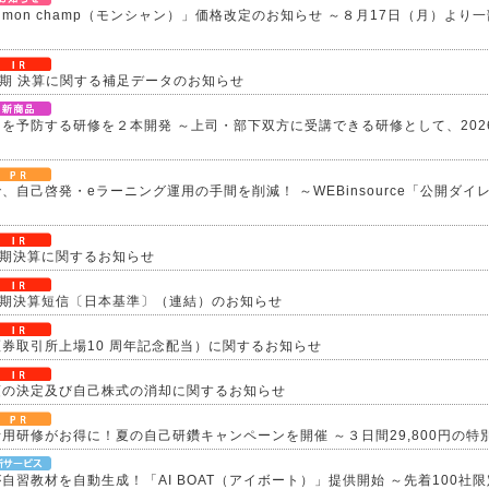
mon champ（モンシャン）」価格改定のお知らせ ～８月17日（月）より
四半期 決算に関する補足データのお知らせ
を予防する研修を２本開発 ～上司・部下双方に受講できる研修として、202
、自己啓発・eラーニング運用の手間を削減！ ～WEBinsource「公開ダ
四半期決算に関するお知らせ
四半期決算短信〔日本基準〕（連結）のお知らせ
券取引所上場10 周年記念配当）に関するお知らせ
項の決定及び自己株式の消却に関するお知らせ
活用研修がお得に！夏の自己研鑽キャンペーンを開催 ～３日間29,800円の
が自習教材を自動生成！「AI BOAT（アイボート）」提供開始 ～先着100社