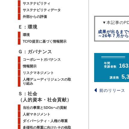
サステナビリティ
サステナビリティデータ
外部からの評価
▼本記事のPD
Ｅ：環境
成果が出るまで伴
環境
～26年７月か
TCFD提言に基づく情報開示
Ｇ：ガバナンス
コーポレートガバナンス
年間
163
情報開示
受講者数
リスクマネジメント
5,
講座数
人権デューディリジェンスの取
り組み
前のリリース
Ｓ：社会
（人的資本・社会貢献）
当社の事業とSDGsへの貢献
人材マネジメント
ダイバーシティ・人権の尊重
多様性の尊重に向けたその他取