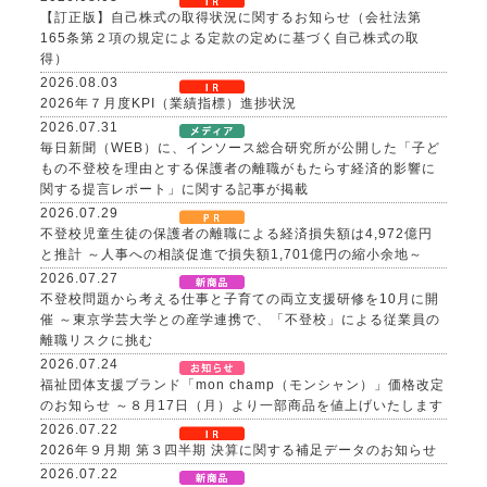
【訂正版】自己株式の取得状況に関するお知らせ（会社法第
165条第２項の規定による定款の定めに基づく自己株式の取
得）
2026.08.03
2026年７月度KPI（業績指標）進捗状況
2026.07.31
毎日新聞（WEB）に、インソース総合研究所が公開した「子ど
もの不登校を理由とする保護者の離職がもたらす経済的影響に
関する提言レポート」に関する記事が掲載
2026.07.29
不登校児童生徒の保護者の離職による経済損失額は4,972億円
と推計 ～人事への相談促進で損失額1,701億円の縮小余地～
2026.07.27
不登校問題から考える仕事と子育ての両立支援研修を10月に開
催 ～東京学芸大学との産学連携で、「不登校」による従業員の
離職リスクに挑む
2026.07.24
福祉団体支援ブランド「mon champ（モンシャン）」価格改定
のお知らせ ～８月17日（月）より一部商品を値上げいたします
2026.07.22
2026年９月期 第３四半期 決算に関する補足データのお知らせ
2026.07.22