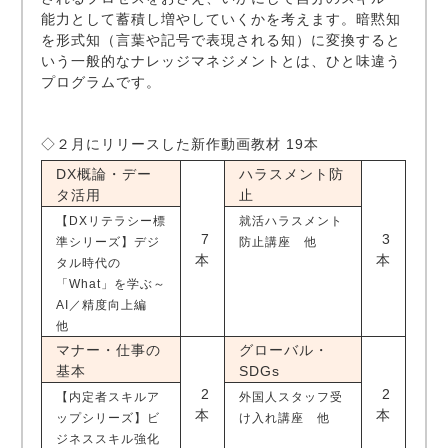
能力として蓄積し増やしていくかを考えます。暗黙知
を形式知（言葉や記号で表現される知）に変換すると
いう一般的なナレッジマネジメントとは、ひと味違う
プログラムです。
◇２月にリリースした新作動画教材 19本
DX概論・デー
ハラスメント防
タ活用
止
【DXリテラシー標
就活ハラスメント
7
3
準シリーズ】デジ
防止講座 他
本
本
タル時代の
「What」を学ぶ～
AI／精度向上編
他
マナー・仕事の
グローバル・
基本
SDGs
2
2
【内定者スキルア
外国人スタッフ受
本
本
ップシリーズ】ビ
け入れ講座 他
ジネススキル強化