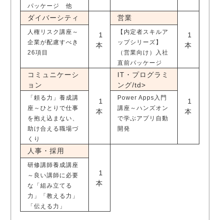
パッケージ 他
ダイバーシティ
営業
人権リスク講座～
【内定者スキルア
1
1
企業が配慮すべき
ップシリーズ】
本
本
26項目
（営業向け）入社
直前パッケージ
コミュニケーシ
IT・プログラミ
ョン
ング/td>
「頼る力」養成講
Power Apps入門
1
1
座～ひとりで仕事
講座～ハンズオン
本
本
を抱え込まない、
で学ぶアプリ自動
助け合える職場づ
開発
くり
人事・採用
研修講師養成講座
1
～良い講師に必要
本
な「組み立てる
力」「教える力」
「伝える力」