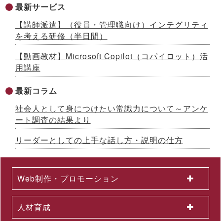
最新サービス
イボート）」提供開始 ～先着100社限定キャンペーン実施中
【生成AIシリーズ９】
【講師派遣】（役員・管理職向け）インテグリティ
2026.07.13
を考える研修（半日間）
AI時代をリードする「ネオゼネラリスト」養成研修を開発 ～構
想力と分野横断力を備えた人材を育成、2026年８月から公開講
【動画教材】Microsoft Copilot（コパイロット）活
座開始
用講座
2026.07.10
「インソースグループ統合報告書2025」発行のお知らせ ～AI
時代の成長戦略を様々な観点で解説
最新コラム
2026.07.08
社会人として身につけたい常識力について～アンケ
成果が出るまで伴走する、Forward Deployed型コンサルタン
ト養成研修を開発 ～26年７月から公開講座で提供
ート調査の結果より
2026.07.03
国土交通省採択の二地域居住事業に参画、新たな人流創出へ～
リーダーとしての上手な話し方・説明の仕方
「白川町二地域居住促進コンソーシアム」協定締結のお知らせ
2026.07.01
2026年６月度KPI（業績指標）進捗状況
Web制作・プロモーション
2026.06.12
中途採用者の早期戦力化を支援する研修シリーズを開発 ～「期
待値の理解」を軸に、７月から新たに３研修を公開講座で開催
人材育成
2026.06.08
生成AI活用が進まない理由とは？無料セミナーを６月22日に開