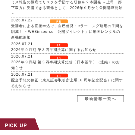
ミス報告の徹底でリスクを予防する研修を２本開発 ～上司・部
下双方に受講できる研修として、2026年９月から公開講座開始
～
2026.07.22
受講者による直接申込で、自己啓発・eラーニング運用の手間を
削減！ ～WEBinsource「公開ダイレクト」に動画レンタルの
新機能追加
2026.07.21
2026年９月期 第３四半期決算に関するお知らせ
2026.07.21
2026年９月期 第３四半期決算短信〔日本基準〕（連結）のお
知らせ
2026.07.21
配当予想の修正（東京証券取引所上場10 周年記念配当）に関す
るお知らせ
2026.07.21
自己株式取得に係る事項の決定及び自己株式の消却に関するお
最新情報一覧へ
知らせ
2026.07.17
８～９月限定、生成AI活用研修がお得に！夏の自己研鑽キャン
ペーンを開催 ～３日間29,800円の特別価格で公開講座を提供
PICK UP
2026.07.15
社内マニュアルからAIが自習教材を自動生成！「AI BOAT（ア