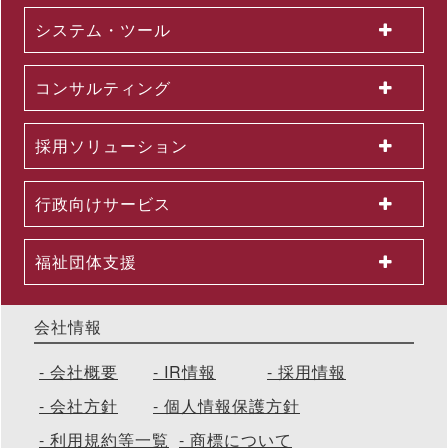
催 ～問題意識調査結果から、日本企業における課題を読み解く
システム・ツール
2026.06.03
＜第３弾＞「AI活用を１億人に」交通広告を６月より大幅拡大
～東名阪エリアの主要路線にて、教育による業務へのAI活用支
コンサルティング
援を力強く訴求
2026.06.01
組織変更及び人事異動に関するお知らせ
採用ソリューション
2026.06.01
2026年５月度KPI（業績指標）進捗状況
2026.05.29
行政向けサービス
公開講座セットプラン「上司部下ペアプラン」を26年５月より
提供開始 ～同一テーマの同時受講で、実践につながる共通言語
を構築
福祉団体支援
会社情報
会社概要
IR情報
採用情報
会社方針
個人情報保護方針
利用規約等一覧
商標について