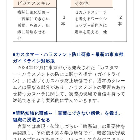
ビジネススキル
その他
暗黙知強化研修～
セカンドステージ
3
2
「言葉にできない
を考えるワークシ
本
本
感覚」を鍛え、組
ョップ～前向きに
織に浸透させる
定年を迎える 他
他
■カスタマー・ハラスメント防止研修～最新の東京都
ガイドライン対応版
2024年12月に東京都から発表された「カスタマ
ー・ハラスメントの防止に関する指針（ガイドライ
ン）」に基づくカスハラ防止研修です。通常のクレー
ムとは異なる部分があり、ハラスメントの要素もあわ
せ持つカスハラに関して、実際の現場で自信を持って
対処できるよう実践的に学んでいきます。
■暗黙知強化研修～「言葉にできない感覚」を鍛え、
組織に浸透させる
言葉では表現・伝達しづらい「暗黙知」の重要性を
再認識し、その伝え方を学ぶ研修です。暗黙知が形成
されるプロセスをおさえ、いかにして自分のスキル・