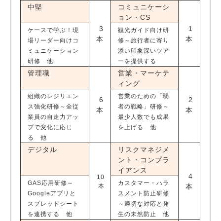
中堅
コミュニケーシ
ョン・CS
3
1
ケースで学ぶ！現
観光ガイド向け研
本
本
場リーダー向けコ
修～旅行者に寄り
ミュニケーション
添い印象深いツア
研修 他
ーを提供する
管理職
営業・マーケテ
ィング
組織のレジリエン
営業のための「弱
6
2
ス強化研修～全従
者の戦略」研修～
本
本
業員の自走力アッ
最少人数でも成果
プで変化に応じ
を上げる 他
る 他
デジタル
リスクマネジメ
ント・コンプラ
イアンス
4
10
GAS応用研修～
カスタマー・ハラ
本
本
Googleアプリと
スメント防止研修
スプレッドシート
～適切な対応と発
を連携する 他
生の未然防止 他