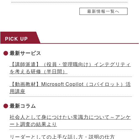
2026.07.21
自己株式取得に係る事項の決定及び自己株式の消却に関するお
最新情報一覧へ
知らせ
2026.07.17
８～９月限定、生成AI活用研修がお得に！夏の自己研鑽キャン
ペーンを開催 ～３日間29,800円の特別価格で公開講座を提供
PICK UP
2026.07.15
社内マニュアルからAIが自習教材を自動生成！「AI BOAT（ア
最新サービス
イボート）」提供開始 ～先着100社限定キャンペーン実施中
【生成AIシリーズ９】
【講師派遣】（役員・管理職向け）インテグリティ
2026.07.13
を考える研修（半日間）
AI時代をリードする「ネオゼネラリスト」養成研修を開発 ～構
想力と分野横断力を備えた人材を育成、2026年８月から公開講
【動画教材】Microsoft Copilot（コパイロット）活
座開始
用講座
2026.07.10
「インソースグループ統合報告書2025」発行のお知らせ ～AI
時代の成長戦略を様々な観点で解説
最新コラム
2026.07.08
社会人として身につけたい常識力について～アンケ
成果が出るまで伴走する、Forward Deployed型コンサルタン
ト養成研修を開発 ～26年７月から公開講座で提供
ート調査の結果より
2026.07.03
国土交通省採択の二地域居住事業に参画、新たな人流創出へ～
リーダーとしての上手な話し方・説明の仕方