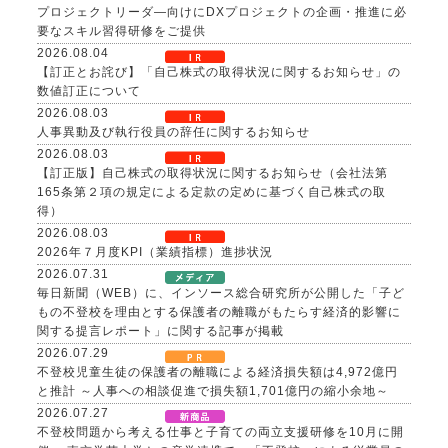
プロジェクトリーダ―向けにDXプロジェクトの企画・推進に必
要なスキル習得研修をご提供
2026.08.04
【訂正とお詫び】「自己株式の取得状況に関するお知らせ」の
数値訂正について
2026.08.03
人事異動及び執行役員の辞任に関するお知らせ
2026.08.03
【訂正版】自己株式の取得状況に関するお知らせ（会社法第
165条第２項の規定による定款の定めに基づく自己株式の取
得）
2026.08.03
2026年７月度KPI（業績指標）進捗状況
2026.07.31
毎日新聞（WEB）に、インソース総合研究所が公開した「子ど
もの不登校を理由とする保護者の離職がもたらす経済的影響に
関する提言レポート」に関する記事が掲載
2026.07.29
不登校児童生徒の保護者の離職による経済損失額は4,972億円
と推計 ～人事への相談促進で損失額1,701億円の縮小余地～
2026.07.27
不登校問題から考える仕事と子育ての両立支援研修を10月に開