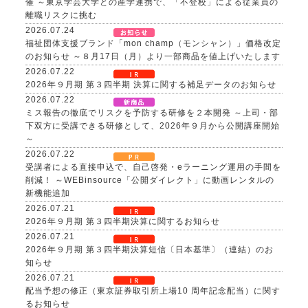
催 ～東京学芸大学との産学連携で、「不登校」による従業員の
離職リスクに挑む
2026.07.24
福祉団体支援ブランド「mon champ（モンシャン）」価格改定
のお知らせ ～８月17日（月）より一部商品を値上げいたします
2026.07.22
2026年９月期 第３四半期 決算に関する補足データのお知らせ
2026.07.22
ミス報告の徹底でリスクを予防する研修を２本開発 ～上司・部
下双方に受講できる研修として、2026年９月から公開講座開始
～
2026.07.22
受講者による直接申込で、自己啓発・eラーニング運用の手間を
削減！ ～WEBinsource「公開ダイレクト」に動画レンタルの
新機能追加
2026.07.21
2026年９月期 第３四半期決算に関するお知らせ
2026.07.21
2026年９月期 第３四半期決算短信〔日本基準〕（連結）のお
知らせ
2026.07.21
配当予想の修正（東京証券取引所上場10 周年記念配当）に関す
るお知らせ