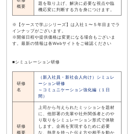
研修
題を取り上げ、解決に必要な視点や臨
概要
機応変に判断する力を身につけます。
※【ケースで学ぶシリーズ】は入社１〜５年目までラ
インナップがございます。
※開催日程や提供価格は変更になる場合もございま
す。最新の情報は各Webサイトをご確認ください
■シミュレーション研修
（新入社員・新社会人向け）シミュレ
研修
ーション研修
名
～コミュニケーション強化編（１日
間）
上司から与えられたミッションを題材
に、他部署の先輩や社外関係者とのや
り取りをシミュレーション形式で体験
研修
します。企画を実現するために必要
概要
な、熱意を持った伝え方や相手を動か