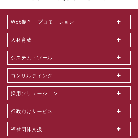
「白川町二地域居住促進コンソーシアム」協定締結のお知らせ
2026.07.01
2026年６月度KPI（業績指標）進捗状況
Web制作・プロモーション
2026.06.12
中途採用者の早期戦力化を支援する研修シリーズを開発 ～「期
待値の理解」を軸に、７月から新たに３研修を公開講座で開催
人材育成
2026.06.08
生成AI活用が進まない理由とは？無料セミナーを６月22日に開
催 ～問題意識調査結果から、日本企業における課題を読み解く
システム・ツール
2026.06.03
＜第３弾＞「AI活用を１億人に」交通広告を６月より大幅拡大
～東名阪エリアの主要路線にて、教育による業務へのAI活用支
コンサルティング
援を力強く訴求
2026.06.01
組織変更及び人事異動に関するお知らせ
採用ソリューション
2026.06.01
2026年５月度KPI（業績指標）進捗状況
2026.05.29
行政向けサービス
公開講座セットプラン「上司部下ペアプラン」を26年５月より
提供開始 ～同一テーマの同時受講で、実践につながる共通言語
を構築
福祉団体支援