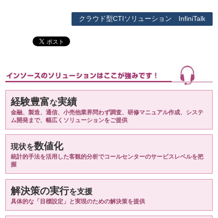
クラウド型CTIソリューション InfiniTalk
経験豊富
実績
な
金融、製造、通信、小売他業界問わず調査、研修マニュアル作成、システ
ム開発まで、幅広くソリューションをご提供
数値化
現状を
統計的手法を活用した客観的分析でコールセンターのサービスレベルを把
握
解決策の実行
を支援
具体的な「目標設定」と実現のための解決策を提供