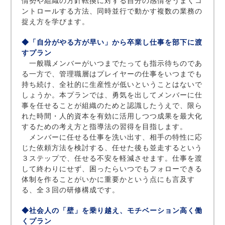
情勢や組織の方針転換に対する自分の感情をうまくコ
ントロールする方法、同時並行で動かす複数の業務の
捉え方を学びます。
◆「自分がやる方が早い」から卒業し仕事を部下に渡
すプラン
一般職メンバーがいつまでたっても指示待ちのであ
る一方で、管理職層はプレイヤーの仕事をいつまでも
持ち続け、全社的に生産性が低いということはないで
しょうか。本プランでは、勇気を出してメンバーに仕
事を任せることが組織のためと認識したうえで、限ら
れた時間・人的資本を有効に活用しつつ成果を最大化
するための考え方と指導法の習得を目指します。
メンバーに任せる仕事を洗い出す、相手の特性に応
じた依頼方法を検討する、任せた後も並走するという
３ステップで、任せる不安を軽減させます。仕事を渡
して終わりにせず、困ったらいつでもフォローできる
体制を作ることがいかに重要かという点にも言及す
る、全３回の研修構成です。
◆社会人の「壁」を乗り越え、モチベーション高く働
くプラン