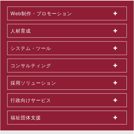
2026.07.01
2026年６月度KPI（業績指標）進捗状況
Web制作・プロモーション
2026.06.12
中途採用者の早期戦力化を支援する研修シリーズを開発 ～「期
待値の理解」を軸に、７月から新たに３研修を公開講座で開催
人材育成
2026.06.08
生成AI活用が進まない理由とは？無料セミナーを６月22日に開
催 ～問題意識調査結果から、日本企業における課題を読み解く
システム・ツール
2026.06.03
＜第３弾＞「AI活用を１億人に」交通広告を６月より大幅拡大
～東名阪エリアの主要路線にて、教育による業務へのAI活用支
コンサルティング
援を力強く訴求
2026.06.01
組織変更及び人事異動に関するお知らせ
採用ソリューション
2026.06.01
2026年５月度KPI（業績指標）進捗状況
2026.05.29
行政向けサービス
公開講座セットプラン「上司部下ペアプラン」を26年５月より
提供開始 ～同一テーマの同時受講で、実践につながる共通言語
を構築
福祉団体支援