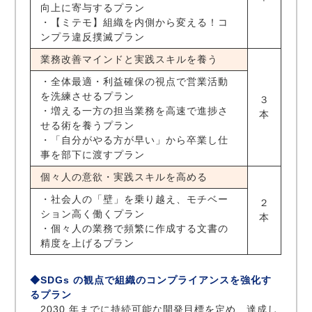
向上に寄与するプラン
・【ミテモ】組織を内側から変える！コ
ンプラ違反撲滅プラン
業務改善マインドと実践スキルを養う
・全体最適・利益確保の視点で営業活動
を洗練させるプラン
３
・増える一方の担当業務を高速で進捗さ
本
せる術を養うプラン
・「自分がやる方が早い」から卒業し仕
事を部下に渡すプラン
個々人の意欲・実践スキルを高める
・社会人の「壁」を乗り越え、モチベー
２
ション高く働くプラン
本
・個々人の業務で頻繁に作成する文書の
精度を上げるプラン
◆SDGs の観点で組織のコンプライアンスを強化す
るプラン
2030 年までに持続可能な開発目標を定め、達成し