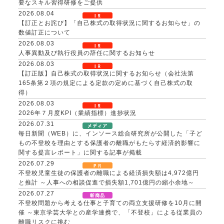
要なスキル習得研修をご提供
2026.08.04
【訂正とお詫び】「自己株式の取得状況に関するお知らせ」の
数値訂正について
2026.08.03
人事異動及び執行役員の辞任に関するお知らせ
2026.08.03
【訂正版】自己株式の取得状況に関するお知らせ（会社法第
165条第２項の規定による定款の定めに基づく自己株式の取
得）
2026.08.03
2026年７月度KPI（業績指標）進捗状況
2026.07.31
毎日新聞（WEB）に、インソース総合研究所が公開した「子ど
もの不登校を理由とする保護者の離職がもたらす経済的影響に
関する提言レポート」に関する記事が掲載
2026.07.29
不登校児童生徒の保護者の離職による経済損失額は4,972億円
と推計 ～人事への相談促進で損失額1,701億円の縮小余地～
2026.07.27
不登校問題から考える仕事と子育ての両立支援研修を10月に開
催 ～東京学芸大学との産学連携で、「不登校」による従業員の
離職リスクに挑む