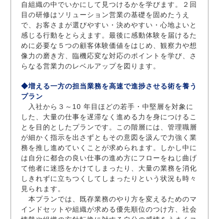
自組織の中でいかにして見つけるかを学びます。２回
目の研修はソリューション営業の基礎を固めたうえ
で、お客さまが選びやすい・決めやすい・心地よいと
感じる行動をとらえます。最後に感動体験を届けるた
めに必要な５つの顧客体験価値をはじめ、観察力や想
像力の磨き方、臨機応変な対応のポイントを学び、さ
らなる営業力のレベルアップを図ります。
◆増える一方の担当業務を高速で進捗させる術を養う
プラン
入社から３～10 年目ほどの若手・中堅層を対象に
した、大量の仕事を遅滞なく進める力を身につけるこ
とを目的としたプランです。この階層には、管理職層
が細かく指示を出さずともその意図を汲んで力強く業
務を推し進めていくことが求められます。しかし中に
は自分に都合の良い仕事の進め方にフローをねじ曲げ
て他者に迷惑をかけてしまったり、大量の業務を消化
しきれずに立ちつくしてしまったりという状況も時々
見られます。
本プランでは、既存業務のやり方を変えるためのマ
インドセットや組織が求める優先順位のつけ方、社会