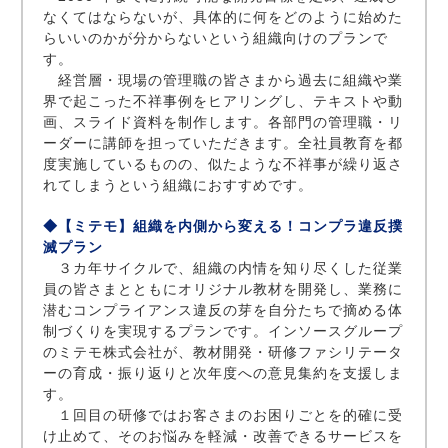
なくてはならないが、具体的に何をどのように始めた
らいいのかが分からないという組織向けのプランで
す。
経営層・現場の管理職の皆さまから過去に組織や業
界で起こった不祥事例をヒアリングし、テキストや動
画、スライド資料を制作します。各部門の管理職・リ
ーダーに講師を担っていただきます。全社員教育を都
度実施しているものの、似たような不祥事が繰り返さ
れてしまうという組織におすすめです。
◆【ミテモ】組織を内側から変える！コンプラ違反撲
滅プラン
３カ年サイクルで、組織の内情を知り尽くした従業
員の皆さまとともにオリジナル教材を開発し、業務に
潜むコンプライアンス違反の芽を自分たちで摘める体
制づくりを実現するプランです。インソースグループ
のミテモ株式会社が、教材開発・研修ファシリテータ
ーの育成・振り返りと次年度への意見集約を支援しま
す。
１回目の研修ではお客さまのお困りごとを的確に受
け止めて、そのお悩みを軽減・改善できるサービスを