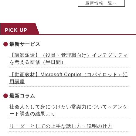
自己株式取得に係る事項の決定及び自己株式の消却に関するお
最新情報一覧へ
知らせ
2026.07.17
８～９月限定、生成AI活用研修がお得に！夏の自己研鑽キャン
ペーンを開催 ～３日間29,800円の特別価格で公開講座を提供
PICK UP
2026.07.15
社内マニュアルからAIが自習教材を自動生成！「AI BOAT（ア
最新サービス
イボート）」提供開始 ～先着100社限定キャンペーン実施中
【生成AIシリーズ９】
【講師派遣】（役員・管理職向け）インテグリティ
2026.07.13
を考える研修（半日間）
AI時代をリードする「ネオゼネラリスト」養成研修を開発 ～構
想力と分野横断力を備えた人材を育成、2026年８月から公開講
【動画教材】Microsoft Copilot（コパイロット）活
座開始
用講座
2026.07.10
「インソースグループ統合報告書2025」発行のお知らせ ～AI
時代の成長戦略を様々な観点で解説
最新コラム
2026.07.08
社会人として身につけたい常識力について～アンケ
成果が出るまで伴走する、Forward Deployed型コンサルタン
ト養成研修を開発 ～26年７月から公開講座で提供
ート調査の結果より
2026.07.03
国土交通省採択の二地域居住事業に参画、新たな人流創出へ～
リーダーとしての上手な話し方・説明の仕方
「白川町二地域居住促進コンソーシアム」協定締結のお知らせ