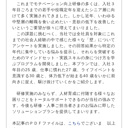
これまでモチベーション向上研修の多くは、入社３
年目ごろまでの若手や役職定年を迎えたシニア層に向
けて多く実施されてきました。しかし近年、いわゆる
中堅層の離職を食い止めたい・意欲の低下を改善した
いというご要望が徐々に増えてまいりました。
この課題に挑むべく、当社では全社員を対象にこれ
までの社会人経験の中で感じた様々な「壁」について
アンケートを実施しました。その回答結果から特定の
年代に集中している悩みを提示し、それらを突破する
ためのマインドセット・実践スキルの身につけ方を学
ぶプログラムを開発しました。本プランでは、入社３
年目の25 歳、仕事に慣れた27 歳、ライフイベントを
意識する30 歳と、体力低下が始まる40 歳をいかに前
向きに捉え、駆け抜けていくかをご紹介します。
研修実施のみならず、人材育成に付随する様々なお
困りごとをトータルサポートできるのが当社の強みで
す。今後も研修・人事ご担当者さまのお悩みに即した
ソリューションプランを提供してまいります。
本記事のＰＤＦファイルは、
こちら
でございま
以上