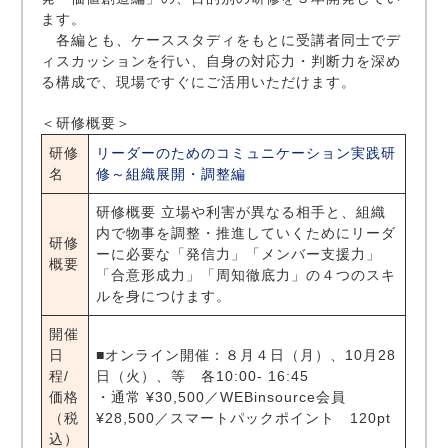
ます。
各編とも、ケーススタディをもとに受講者同士でデ
ィスカッションを行い、自身の対応力・判断力を深め
る構成で、現場ですぐにご活用いただけます。
＜研修概要＞
研修
リーダーのためのコミュニケーション実践研
名
修～組織展開・調整編
研修概要 立場や利害が異なる相手と、組織
内で物事を調整・推進していくためにリーダ
研修
ーに必要な「発信力」「メンバー支援力」
概要
「合意形成力」「周知徹底力」の４つのスキ
ルを身につけます。
開催
日
■オンライン開催：８月４日（月）、10月28
程/
日（火）、等 各10:00- 16:45
価格
・通常 ¥30,500／WEBinsource会員
（税
¥28,500／スマートパックポイント 120pt
込）