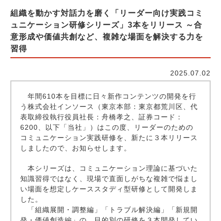
組織を動かす対話力を磨く「リーダー向け実践コミ
ュニケーション研修シリーズ」3本をリリース ～合
意形成や価値共創など、複雑な場面を解決する力を
習得
2025.07.02
年間610本を目標に日々新作コンテンツの開発を行
う株式会社インソース（東京本部：東京都荒川区、代
表取締役執行役員社長：舟橋孝之、証券コード：
6200、以下「当社」）はこの度、リーダーのための
コミュニケーション実践研修を、新たに３本リリース
しましたので、お知らせします。
本シリーズは、コミュニケーション理論に基づいた
知識習得ではなく、現場で直面しがちな複雑で悩まし
い場面を想定しケーススタディ型研修として開発しま
した。
「組織展開・調整編」「トラブル解決編」「新規開
発・価値創造編」の、目的別の研修を３本開発してい