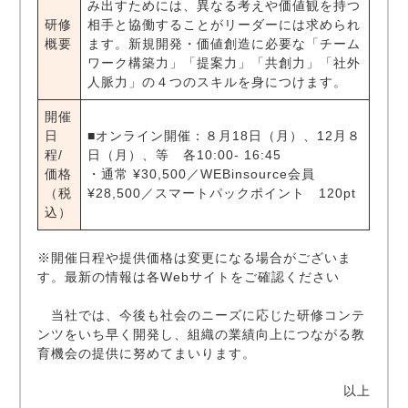
み出すためには、異なる考えや価値観を持つ
研修
相手と協働することがリーダーには求められ
概要
ます。新規開発・価値創造に必要な「チーム
ワーク構築力」「提案力」「共創力」「社外
人脈力」の４つのスキルを身につけます。
開催
日
■オンライン開催：８月18日（月）、12月８
程/
日（月）、等 各10:00- 16:45
価格
・通常 ¥30,500／WEBinsource会員
（税
¥28,500／スマートパックポイント 120pt
込）
※開催日程や提供価格は変更になる場合がございま
す。最新の情報は各Webサイトをご確認ください
当社では、今後も社会のニーズに応じた研修コンテ
ンツをいち早く開発し、組織の業績向上につながる教
育機会の提供に努めてまいります。
以上