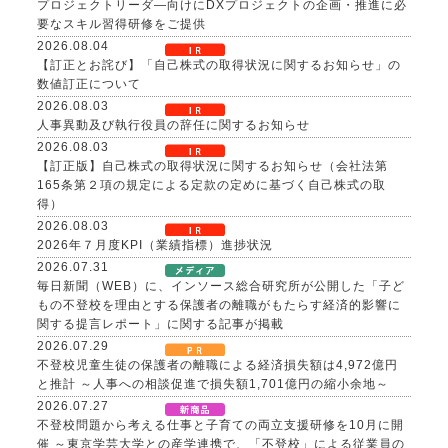
プロジェクトリーダ―向けにDXプロジェクトの企画・推進に必
要なスキル習得研修をご提供
2026.08.04
【訂正とお詫び】「自己株式の取得状況に関するお知らせ」の
数値訂正について
2026.08.03
人事異動及び執行役員の辞任に関するお知らせ
2026.08.03
【訂正版】自己株式の取得状況に関するお知らせ（会社法第
165条第２項の規定による定款の定めに基づく自己株式の取
得）
2026.08.03
2026年７月度KPI（業績指標）進捗状況
2026.07.31
毎日新聞（WEB）に、インソース総合研究所が公開した「子ど
もの不登校を理由とする保護者の離職がもたらす経済的影響に
関する提言レポート」に関する記事が掲載
2026.07.29
不登校児童生徒の保護者の離職による経済損失額は4,972億円
と推計 ～人事への相談促進で損失額1,701億円の縮小余地～
2026.07.27
不登校問題から考える仕事と子育ての両立支援研修を10月に開
催 ～東京学芸大学との産学連携で、「不登校」による従業員の