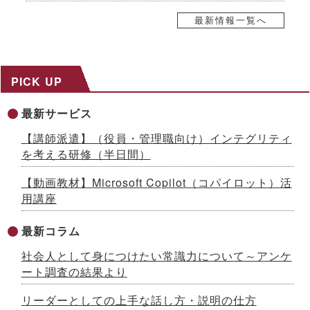
2026.07.21
自己株式取得に係る事項の決定及び自己株式の消却に関するお
最新情報一覧へ
知らせ
2026.07.17
８～９月限定、生成AI活用研修がお得に！夏の自己研鑽キャン
ペーンを開催 ～３日間29,800円の特別価格で公開講座を提供
PICK UP
2026.07.15
社内マニュアルからAIが自習教材を自動生成！「AI BOAT（ア
最新サービス
イボート）」提供開始 ～先着100社限定キャンペーン実施中
【生成AIシリーズ９】
【講師派遣】（役員・管理職向け）インテグリティ
2026.07.13
を考える研修（半日間）
AI時代をリードする「ネオゼネラリスト」養成研修を開発 ～構
想力と分野横断力を備えた人材を育成、2026年８月から公開講
【動画教材】Microsoft Copilot（コパイロット）活
座開始
用講座
2026.07.10
「インソースグループ統合報告書2025」発行のお知らせ ～AI
時代の成長戦略を様々な観点で解説
最新コラム
2026.07.08
社会人として身につけたい常識力について～アンケ
成果が出るまで伴走する、Forward Deployed型コンサルタン
ト養成研修を開発 ～26年７月から公開講座で提供
ート調査の結果より
2026.07.03
国土交通省採択の二地域居住事業に参画、新たな人流創出へ～
リーダーとしての上手な話し方・説明の仕方
「白川町二地域居住促進コンソーシアム」協定締結のお知らせ