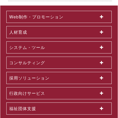
2026.07.01
2026年６月度KPI（業績指標）進捗状況
Web制作・プロモーション
2026.06.12
中途採用者の早期戦力化を支援する研修シリーズを開発 ～「期
待値の理解」を軸に、７月から新たに３研修を公開講座で開催
人材育成
2026.06.08
生成AI活用が進まない理由とは？無料セミナーを６月22日に開
催 ～問題意識調査結果から、日本企業における課題を読み解く
システム・ツール
2026.06.03
＜第３弾＞「AI活用を１億人に」交通広告を６月より大幅拡大
～東名阪エリアの主要路線にて、教育による業務へのAI活用支
コンサルティング
援を力強く訴求
2026.06.01
組織変更及び人事異動に関するお知らせ
採用ソリューション
2026.06.01
2026年５月度KPI（業績指標）進捗状況
2026.05.29
行政向けサービス
公開講座セットプラン「上司部下ペアプラン」を26年５月より
提供開始 ～同一テーマの同時受講で、実践につながる共通言語
を構築
福祉団体支援