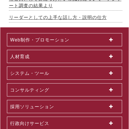
ト養成研修を開発 ～26年７月から公開講座で提供
ート調査の結果より
2026.07.03
国土交通省採択の二地域居住事業に参画、新たな人流創出へ～
リーダーとしての上手な話し方・説明の仕方
「白川町二地域居住促進コンソーシアム」協定締結のお知らせ
2026.07.01
2026年６月度KPI（業績指標）進捗状況
Web制作・プロモーション
2026.06.12
中途採用者の早期戦力化を支援する研修シリーズを開発 ～「期
待値の理解」を軸に、７月から新たに３研修を公開講座で開催
人材育成
2026.06.08
生成AI活用が進まない理由とは？無料セミナーを６月22日に開
催 ～問題意識調査結果から、日本企業における課題を読み解く
システム・ツール
2026.06.03
＜第３弾＞「AI活用を１億人に」交通広告を６月より大幅拡大
～東名阪エリアの主要路線にて、教育による業務へのAI活用支
コンサルティング
援を力強く訴求
2026.06.01
組織変更及び人事異動に関するお知らせ
採用ソリューション
2026.06.01
2026年５月度KPI（業績指標）進捗状況
2026.05.29
行政向けサービス
公開講座セットプラン「上司部下ペアプラン」を26年５月より