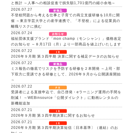
と推計 ～人事への相談促進で損失額1,701億円の縮小余地～
2026.07.27
不登校問題から考える仕事と子育ての両立支援研修を10月に開
催 ～東京学芸大学との産学連携で、「不登校」による従業員の
離職リスクに挑む
2026.07.24
福祉団体支援ブランド「mon champ（モンシャン）」価格改定
のお知らせ ～８月17日（月）より一部商品を値上げいたします
2026.07.22
2026年９月期 第３四半期 決算に関する補足データのお知らせ
2026.07.22
ミス報告の徹底でリスクを予防する研修を２本開発 ～上司・部
下双方に受講できる研修として、2026年９月から公開講座開始
～
2026.07.22
受講者による直接申込で、自己啓発・eラーニング運用の手間を
削減！ ～WEBinsource「公開ダイレクト」に動画レンタルの
新機能追加
2026.07.21
2026年９月期 第３四半期決算に関するお知らせ
2026.07.21
2026年９月期 第３四半期決算短信〔日本基準〕（連結）のお