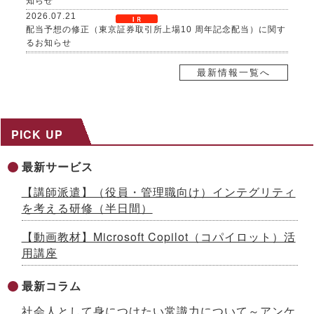
知らせ
2026.07.21
配当予想の修正（東京証券取引所上場10 周年記念配当）に関す
るお知らせ
2026.07.21
自己株式取得に係る事項の決定及び自己株式の消却に関するお
最新情報一覧へ
知らせ
2026.07.17
８～９月限定、生成AI活用研修がお得に！夏の自己研鑽キャン
ペーンを開催 ～３日間29,800円の特別価格で公開講座を提供
PICK UP
2026.07.15
社内マニュアルからAIが自習教材を自動生成！「AI BOAT（ア
最新サービス
イボート）」提供開始 ～先着100社限定キャンペーン実施中
【生成AIシリーズ９】
【講師派遣】（役員・管理職向け）インテグリティ
2026.07.13
を考える研修（半日間）
AI時代をリードする「ネオゼネラリスト」養成研修を開発 ～構
想力と分野横断力を備えた人材を育成、2026年８月から公開講
【動画教材】Microsoft Copilot（コパイロット）活
座開始
用講座
2026.07.10
「インソースグループ統合報告書2025」発行のお知らせ ～AI
時代の成長戦略を様々な観点で解説
最新コラム
2026.07.08
社会人として身につけたい常識力について～アンケ
成果が出るまで伴走する、Forward Deployed型コンサルタン