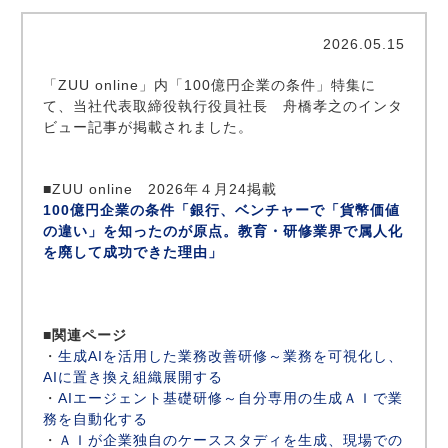
2026.05.15
「ZUU online」内「100億円企業の条件」特集に
て、当社代表取締役執行役員社長 舟橋孝之のインタ
ビュー記事が掲載されました。
■ZUU online 2026年４月24掲載
100億円企業の条件「銀行、ベンチャーで「貨幣価値
の違い」を知ったのが原点。教育・研修業界で属人化
を廃して成功できた理由」
■関連ページ
・
生成AIを活用した業務改善研修～業務を可視化し、
AIに置き換え組織展開する
・
AIエージェント基礎研修～自分専用の生成ＡＩで業
務を自動化する
・
ＡＩが企業独自のケーススタディを生成、現場での