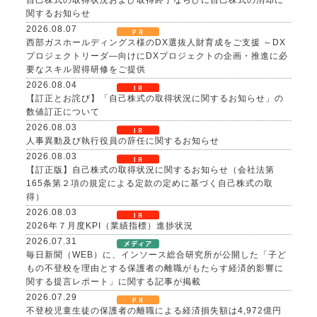
自己株式の取得状況および取得終了ならびに自己株式の消却に
関するお知らせ
2026.08.07
西部ガスホールディングス様のDX選抜人財育成をご支援 ～DX
プロジェクトリーダ―向けにDXプロジェクトの企画・推進に必
要なスキル習得研修をご提供
2026.08.04
【訂正とお詫び】「自己株式の取得状況に関するお知らせ」の
数値訂正について
2026.08.03
人事異動及び執行役員の辞任に関するお知らせ
2026.08.03
【訂正版】自己株式の取得状況に関するお知らせ（会社法第
165条第２項の規定による定款の定めに基づく自己株式の取
得）
2026.08.03
2026年７月度KPI（業績指標）進捗状況
2026.07.31
毎日新聞（WEB）に、インソース総合研究所が公開した「子ど
もの不登校を理由とする保護者の離職がもたらす経済的影響に
関する提言レポート」に関する記事が掲載
2026.07.29
不登校児童生徒の保護者の離職による経済損失額は4,972億円