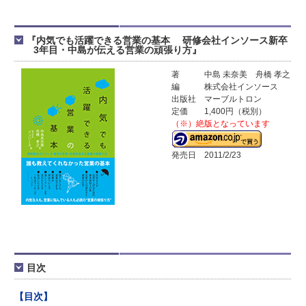
『内気でも活躍できる営業の基本 研修会社インソース新卒
3年目・中島が伝える営業の頑張り方』
著
中島 未奈美 舟橋 孝之
編
株式会社インソース
出版社
マーブルトロン
定価
1,400円（税別）
（※）絶版となっています
発売日
2011/2/23
目次
【目次】