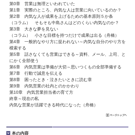
第0章 営業は無理といわれていた
第1章 実際のところ、内気な人は営業に向いているのか？
第2章 内気な人が成果を上げるための基本原則５か条
（コラム） そもそも中島さんはどのくらい内気なのか？
第3章 大きな夢を見ない
（コラム） 小さな目標を持つだけで成果は出る（舟橋）
第4章 一般的なやり方に捉われない～内気な自分のやり方を
模索する
第5章 話さなくても営業はできる～資料、メール、上司、と
にかく全部使う
第6章 内気営業は準備が大切～思いつくもの全部準備する
第7章 行動で誠意を伝える
第8章 困ったとき・泣きたいときに読む章
第9章 内気営業の社内とのかかわり
第10章 内気営業担当者の育て方
終章～現在の私
内気な営業が活躍できる時代になった（舟橋）
本の内容