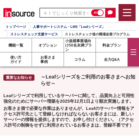
AI
トップページ
人事サポートシステム・LMS「Leafシリーズ」
ストレスチェック支援サービス
ストレスチェック後の職場改善プログラム
小規模事業場向
機能一覧
オプション
け
50名未満プラ
料金プラン
ン
使い方
お客さま
コラム
全力Q&A
ガイド
事例
～Leafシリーズをご利用のお客さまへお知
らせ～
Leafシリーズで利用しているサーバーに関して、品質向上と可用性
強化のためにサーバー増築を2025年12月1日より順次実施します。
お客さま側で必要な作業はありませんが、Leafのサーバー情報をア
クセス許可先として登録しなければならないお客さまには、新しい
サーバーの情報を提供しますので、お申し付けください。（アクセ
ス許可の制御をせずに利用されているお客さまは、登録不要です）