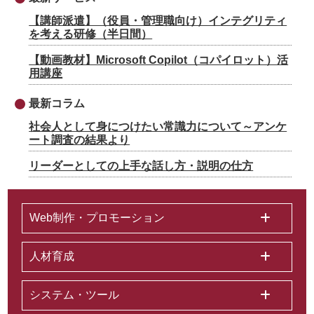
【講師派遣】（役員・管理職向け）インテグリティ
を考える研修（半日間）
【動画教材】Microsoft Copilot（コパイロット）活
用講座
最新コラム
社会人として身につけたい常識力について～アンケ
ート調査の結果より
リーダーとしての上手な話し方・説明の仕方
Web制作・プロモーション
人材育成
システム・ツール