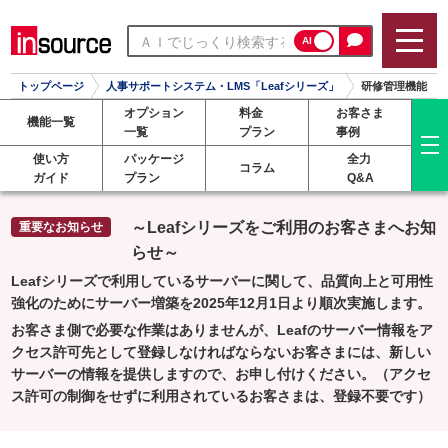
AI
トップページ
人事サポートシステム・LMS「Leafシリーズ」
研修管理機能
オプション
料金
お客さま
機能一覧
一覧
プラン
事例
使い方
パッケージ
全力
コラム
ガイド
プラン
Q&A
～Leafシリーズをご利用のお客さまへお知
らせ～
Leafシリーズで利用しているサーバーに関して、品質向上と可用性
強化のためにサーバー増築を2025年12月1日より順次実施します。
お客さま側で必要な作業はありませんが、Leafのサーバー情報をア
クセス許可先として登録しなければならないお客さまには、新しい
サーバーの情報を提供しますので、お申し付けください。（アクセ
ス許可の制御をせずに利用されているお客さまは、登録不要です）