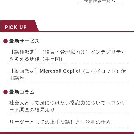
自己株式取得に係る事項の決定及び自己株式の消却に関するお
最新情報一覧へ
知らせ
2026.07.17
８～９月限定、生成AI活用研修がお得に！夏の自己研鑽キャン
ペーンを開催 ～３日間29,800円の特別価格で公開講座を提供
PICK UP
2026.07.15
社内マニュアルからAIが自習教材を自動生成！「AI BOAT（ア
最新サービス
イボート）」提供開始 ～先着100社限定キャンペーン実施中
【生成AIシリーズ９】
【講師派遣】（役員・管理職向け）インテグリティ
2026.07.13
を考える研修（半日間）
AI時代をリードする「ネオゼネラリスト」養成研修を開発 ～構
想力と分野横断力を備えた人材を育成、2026年８月から公開講
【動画教材】Microsoft Copilot（コパイロット）活
座開始
用講座
2026.07.10
「インソースグループ統合報告書2025」発行のお知らせ ～AI
時代の成長戦略を様々な観点で解説
最新コラム
2026.07.08
社会人として身につけたい常識力について～アンケ
成果が出るまで伴走する、Forward Deployed型コンサルタン
ト養成研修を開発 ～26年７月から公開講座で提供
ート調査の結果より
2026.07.03
国土交通省採択の二地域居住事業に参画、新たな人流創出へ～
リーダーとしての上手な話し方・説明の仕方
「白川町二地域居住促進コンソーシアム」協定締結のお知らせ
2026.07.01