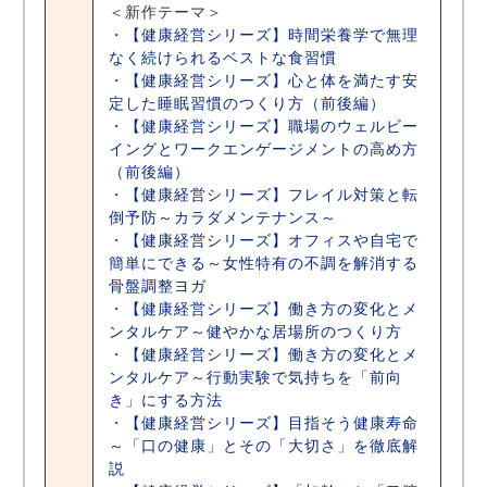
＜新作テーマ＞
・
【健康経営シリーズ】時間栄養学で無理
なく続けられるベストな食習慣
・
【健康経営シリーズ】心と体を満たす安
定した睡眠習慣のつくり方（前後編）
・
【健康経営シリーズ】職場のウェルビー
イングとワークエンゲージメントの高め方
（前後編）
・
【健康経営シリーズ】フレイル対策と転
倒予防～カラダメンテナンス～
・
【健康経営シリーズ】オフィスや自宅で
簡単にできる～女性特有の不調を解消する
骨盤調整ヨガ
・
【健康経営シリーズ】働き方の変化とメ
ンタルケア～健やかな居場所のつくり方
・
【健康経営シリーズ】働き方の変化とメ
ンタルケア～行動実験で気持ちを「前向
き」にする方法
・
【健康経営シリーズ】目指そう健康寿命
～「口の健康」とその「大切さ」を徹底解
説