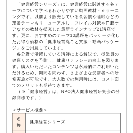
「健康経営シリーズ」は、健康経営に関連する各テ
ーマについて学べるわかりやすい動画教材・ｅラーニ
ングです。以前より販売している食習慣や睡眠などの
定番テーマもリニューアルし、フレイル対策や口腔ケ
アなどの教材を拡充した最新ラインナップ21講座で
す。更に、おすすめのテーマ10講座をパッケージ化し
たお得な価格の「健康経営丸ごと支援・動画パッケー
ジ」をご用意しています。
各分野で活躍している講師による解説で、従業員の
健康リスクを予防し、健康リテラシーの向上を図りま
す。購入いただいたコンテンツは永続的にご利用いた
だけるため、期間を問わず、さまざまな受講者への研
修実施が可能です。大人数での利用時には、コスト面
でのメリットも期待できます。
（※「健康経営」は、NPO法人健康経営研究会の登
録商標です。）
＜サービス概要＞
名
健康経営シリーズ
称