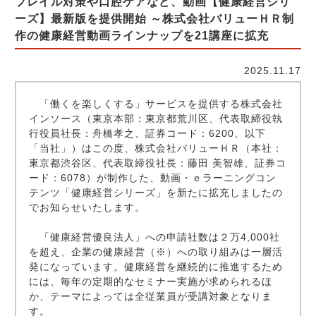
フレイル対策や口腔ケアなど、動画【健康経営シリ
ーズ】最新版を提供開始 ～株式会社バリューＨＲ制
作の健康経営動画ラインナップを21講座に拡充
2025.11.17
「働くを楽しくする」サービスを提供する株式会社
インソース（東京本部：東京都荒川区、代表取締役執
行役員社長：舟橋孝之、証券コード：6200、以下
「当社」）はこの度、株式会社バリューＨＲ（本社：
東京都渋谷区、代表取締役社長：藤田 美智雄、証券コ
ード：6078）が制作した、動画・ｅラーニングコン
テンツ「健康経営シリーズ」を新たに拡充しましたの
でお知らせいたします。
「健康経営優良法人」への申請社数は２万4,000社
を超え、企業の健康経営（※）への取り組みは一層活
発になっています。健康経営を継続的に推進するため
には、毎年の定期的なセミナー実施が求められるほ
か、テーマによっては全従業員が受講対象となりま
す。