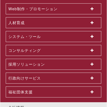
2026年６月度KPI（業績指標）進捗状況
Web制作・プロモーション
2026.06.12
中途採用者の早期戦力化を支援する研修シリーズを開発 ～「期
待値の理解」を軸に、７月から新たに３研修を公開講座で開催
人材育成
2026.06.08
生成AI活用が進まない理由とは？無料セミナーを６月22日に開
催 ～問題意識調査結果から、日本企業における課題を読み解く
システム・ツール
2026.06.03
＜第３弾＞「AI活用を１億人に」交通広告を６月より大幅拡大
～東名阪エリアの主要路線にて、教育による業務へのAI活用支
コンサルティング
援を力強く訴求
2026.06.01
組織変更及び人事異動に関するお知らせ
採用ソリューション
2026.06.01
2026年５月度KPI（業績指標）進捗状況
2026.05.29
行政向けサービス
公開講座セットプラン「上司部下ペアプラン」を26年５月より
提供開始 ～同一テーマの同時受講で、実践につながる共通言語
を構築
福祉団体支援