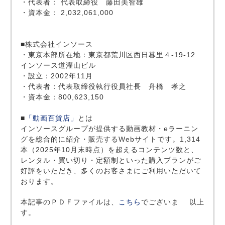
・代表者： 代表取締役 藤田美智雄
・資本金： 2,032,061,000
■株式会社インソース
・東京本部所在地：東京都荒川区西日暮里４-19-12
インソース道灌山ビル
・設立：2002年11月
・代表者：代表取締役執行役員社長 舟橋 孝之
・資本金：800,623,150
■
「動画百貨店」
とは
インソースグループが提供する動画教材・eラーニン
グを総合的に紹介・販売するWebサイトです。1,314
本（2025年10月末時点）を超えるコンテンツ数と、
レンタル・買い切り・定額制といった購入プランがご
好評をいただき、多くのお客さまにご利用いただいて
おります。
本記事のＰＤＦファイルは、
こちら
でございま
以上
す。