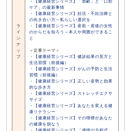
・
【健康経営シリーズ】「加齢」と「口腔
ケア」の最新事情
・
【健康経営シリーズ】妊活・不妊治療と
の向き合い方～私らしい選択を
ラ
・
【健康経営シリーズ】産前・産後の女性
イ
のからだを知ろう～本人や周囲ができるこ
ン
と
ナ
ッ
＜定番テーマ＞
プ
・
【健康経営シリーズ】健診結果の見方と
生活習慣（前後編）
・
【健康経営シリーズ】がんの予防と生活
習慣（前後編）
・
【健康経営シリーズ】正しい姿勢と効果
的な歩き方
・
【健康経営シリーズ】ストレッチエクサ
サイズ
・
【健康経営シリーズ】あなたを変える健
康リテラシー
・
【健康経営シリーズ】その喫煙があなた
の健康を損なう
・
【健康経営シリーズ】「感情の方程式」