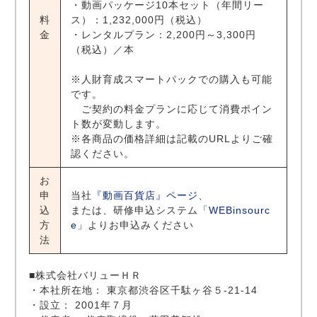
・動画パッケージ10本セット（年間リー
料
ス）：1,232,000円（税込）
金
・レンタルプラン：2,200円～3,300円
（税込）／本
※人財育成スマートパックでの購入も可能
です。
ご契約の料金プランに応じて消費ポイン
ト数が変動します。
※各商品の価格詳細は記載のURLよりご確
認ください。
お
申
当社
『動画百貨店』ページ
、
込
または、研修申込システム
「WEBinsourc
方
e」
よりお申込みください
法
■株式会社バリューＨＲ
・本社所在地： 東京都渋谷区千駄ヶ谷５-21-14
・設立： 2001年７月