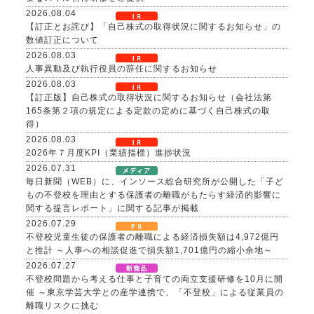
2026.08.04
【訂正とお詫び】「自己株式の取得状況に関するお知らせ」の
数値訂正について
2026.08.03
人事異動及び執行役員の辞任に関するお知らせ
2026.08.03
【訂正版】自己株式の取得状況に関するお知らせ（会社法第
165条第２項の規定による定款の定めに基づく自己株式の取
得）
2026.08.03
2026年７月度KPI（業績指標）進捗状況
2026.07.31
毎日新聞（WEB）に、インソース総合研究所が公開した「子ど
もの不登校を理由とする保護者の離職がもたらす経済的影響に
関する提言レポート」に関する記事が掲載
2026.07.29
不登校児童生徒の保護者の離職による経済損失額は4,972億円
と推計 ～人事への相談促進で損失額1,701億円の縮小余地～
2026.07.27
不登校問題から考える仕事と子育ての両立支援研修を10月に開
催 ～東京学芸大学との産学連携で、「不登校」による従業員の
離職リスクに挑む