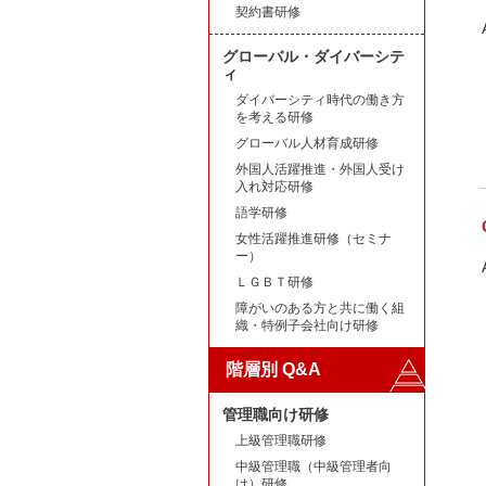
契約書研修
グローバル・ダイバーシテ
ィ
ダイバーシティ時代の働き方
を考える研修
グローバル人材育成研修
外国人活躍推進・外国人受け
入れ対応研修
語学研修
女性活躍推進研修（セミナ
ー）
ＬＧＢＴ研修
障がいのある方と共に働く組
織・特例子会社向け研修
階層別 Q&A
管理職向け研修
上級管理職研修
中級管理職（中級管理者向
け）研修