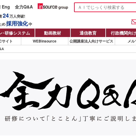
R Eng
全力Q&A
24
者
万人
突破!
採用強化
ため
中
ン
・
研修システム
動画教材
通信教育
行政機関向
Cサイト
WEBinsource
公開講座法人向けサービス
メル
&A