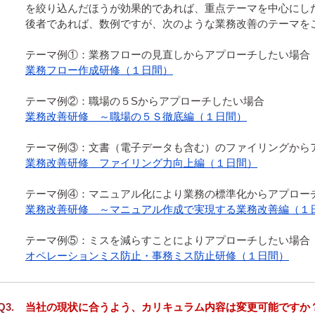
を絞り込んだほうが効果的であれば、重点テーマを中心にした
後者であれば、数例ですが、次のような業務改善のテーマをご
業務フロー作成研修（１日間）
業務改善研修　～職場の５Ｓ徹底編（１日間）
業務改善研修　ファイリング力向上編（１日間）
業務改善研修　～マニュアル作成で実現する業務改善編（１
オペレーションミス防止・事務ミス防止研修（１日間）
当社の現状に合うよう、カリキュラム内容は変更可能ですか