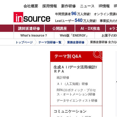
会社概要
採用情報
新作研修
ニュース
IR情報
I
96
年間受講者
万人
突破!
オンライン受講
540
Leafユーザー
万人
突破!
事業拡大の
講師派遣研修
公開講座
AI・DX推進
eラ
What's insource？
Web版「ENERGY」
お菓子のE
業務改善研修 全力Q
トップページ
テーマ別研修一覧
業務改善研修
テーマ別 Q&A
生成ＡＩ/データ活用/統計/
ＲＰＡ
統計研修
ＡＩ（人工知能）研修
RPA (ロボティック・プロセ
ス・オートメーション)研修
データサイエンティスト研修
コミュニケーション