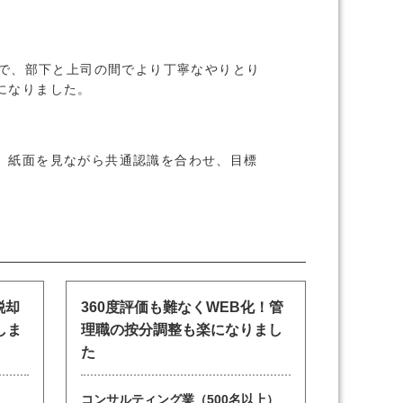
とで、部下と上司の間でより丁寧なやりとり
になりました。
、紙面を見ながら共通認識を合わせ、目標
脱却
360度評価も難なくWEB化！管
しま
理職の按分調整も楽になりまし
た
コンサルティング業（500名以上）