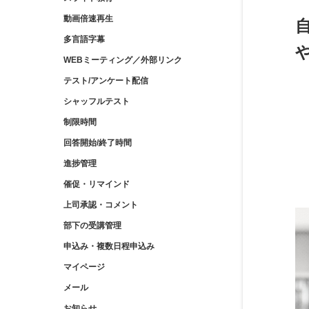
動画倍速再生
多言語字幕
WEBミーティング／外部リンク
テスト/アンケート配信
シャッフルテスト
制限時間
回答開始/終了時間
進捗管理
催促・リマインド
上司承認・コメント
部下の受講管理
申込み・複数日程申込み
マイページ
メール
お知らせ