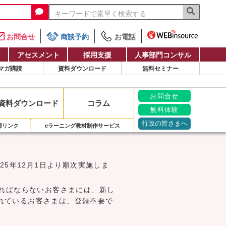
お問合せ
商談予約
お電話
け
アセスメント
採用支援
人事部門コンサル
マガ購読
資料ダウンロード
無料セミナー
お問合せ
資料
ダウンロード
コラム
無料体験
行政の皆さまへ
部リンク
eラーニング教材制作サービス
25年12月1日より順次実施しま
ければならないお客さまには、新し
れているお客さまは、登録不要で