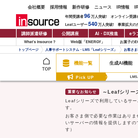
会社概要
採用情報
新作研修
ニュース
IR情報
I
96
年間受講者
万人
突破!
オンライン受講
540
Leafユーザー
万人
突破!
事業拡大の
講師派遣研修
公開講座
AI・DX推進
eラ
What's insource？
Web版「ENERGY」
お菓子のE
トップページ
人事サポートシステム・LMS「Leafシリーズ」
お客さま
機能一覧
生成AI機能
LM
Pick UP
～Leafシリ
Leafシリーズで利用しているサ
す。
お客さま側で必要な作業はありま
いサーバーの情報を提供しますの
す）