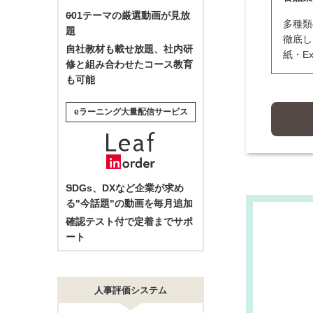
601
テーマの厳選動画が見放
多種類
題
徹底し
自社教材も載せ放題、社内研
紙・E
修と組み合わせたコース教育
も可能
eラーニング大量配信サービス
SDGs、DXなど企業が求め
る"今話題"の動画を毎月追加
確認テスト付で定着までサポ
ート
人事評価システム