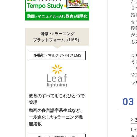
た
２
指
せ
段
研修・eラーニング
が
プラットフォーム（LMS）
も
ま
多機能・マルチデバイスLMS
う
工
管
っ
教育のすべてをこれひとつで
管理
動画の多言語字幕生成など、
一歩進化したeラーニング機
能搭載
L
き