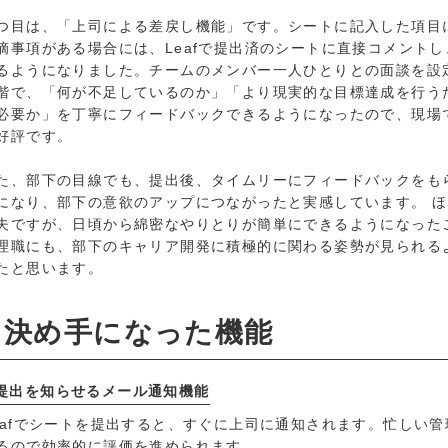
。
つ目は、「上司による差戻し機能」です。シートに記入した項目
摘事項がある場合には、Leafで提出済のシートに直接コメントし
るようになりました。チームのメンバー一人ひとりとの面談を設
階で、「何が不足しているのか」「より現実的な目標達成を行う
必要か」を丁寧にフィードバックできるようになったので、現場
好評です。
た、部下の目線でも、提出後、タイムリーにフィードバックをも
になり、部下の意欲のアップにつながったと実感しています。 
夫ですが、日頃から綿密なやりとりが簡単にできるようになった
理職にも、部下のキャリア開発に積極的に関わる姿勢が見られる
たと思います。
決め手になった機能
提出を知らせるメール通知機能
eafでシートを提出すると、すぐに上司に通知されます。忙しい
るので効率的に評価を進められます。