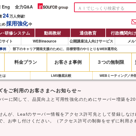
R Eng
全力Q&A
24
者
万人
突破!
採用強化
ため
中
ン
・
研修システム
動画教材
通信教育
行政機関向
Cサイト
WEBinsource
公開講座法人向けサービス
メル
事例
部下のキャリア開発支援のために、目標管理のやりとりをWEB運用化
料金プラン
お客さま
事例
３つの無制限
Sとは
LMS徹底比較
WEBミーティング／外
ーズをご利用のお客さまへお知らせ～
ーバーに関して、品質向上と可用性強化のためにサーバー増築を20
せんが、Leafのサーバー情報をアクセス許可先として登録しな
で、お申し付けください。（アクセス許可の制御をせずに利用さ