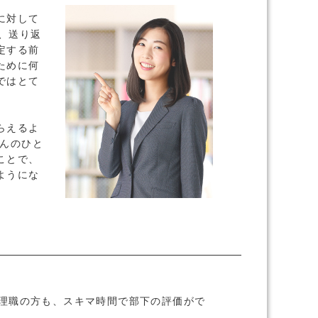
に対して
、送り返
定する前
ために何
ではとて
らえるよ
ほんのひと
ことで、
ようにな
管理職の方も、スキマ時間で部下の評価がで