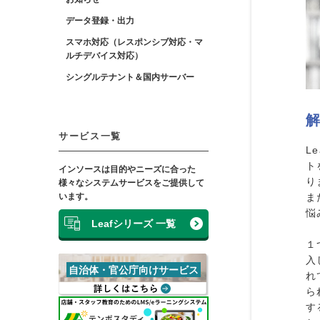
データ登録・出力
スマホ対応（レスポンシブ対応・マ
ルチデバイス対応）
シングルテナント＆国内サーバー
サービス一覧
L
ト
インソースは目的やニーズに合った
り
様々なシステムサービスをご提供して
います。
ま
悩
Leafシリーズ 一覧
１
入
れ
ら
す