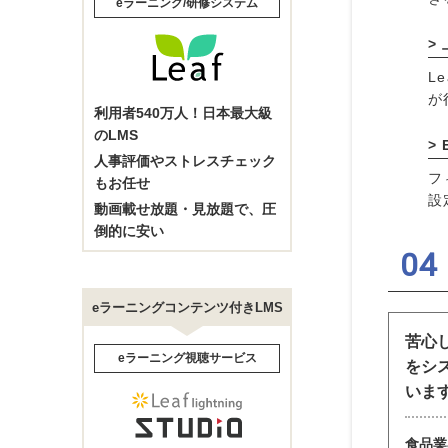
eラーニング/研修システム
L
が
利用者
540
万人！日本最大級
のLMS
人事評価やストレスチェック
フ
もお任せ
設
動画載せ放題・見放題で、圧
倒的に安い
eラーニングコンテンツ付きLMS
苦心
eラーニング視聴サービス
をシ
いま
食品業