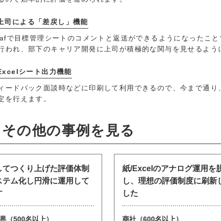
上司による「差戻し」機能
eafで目標管理シートのコメントと返送ができるようになったこ
行われ、部下のキャリア開発に上司が積極的な関与を見せるよう
Excelシート出力機能
ィードバック面談時などに印刷して利用できるので、今まで通り
定を行えます。
その他の事例を見る
してつくり上げた評価体制
紙/Excelのアナログ運用を
ステム化し円滑に運用して
し、理想の評価制度に刷新
す
した
界（500名以上）
商社（600名以上）