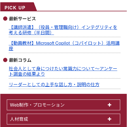
PICK UP
最新サービス
【講師派遣】（役員・管理職向け）インテグリティを
考える研修（半日間）
【動画教材】Microsoft Copilot（コパイロット）活用講
座
最新コラム
社会人として身につけたい常識力について～アンケー
ト調査の結果より
リーダーとしての上手な話し方・説明の仕方
Web制作・プロモーション
人材育成