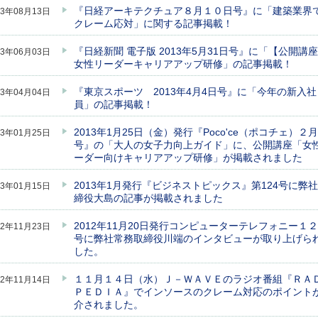
『日経アーキテクチュア８月１０日号』に「建築業界
13年08月13日
クレーム応対」に関する記事掲載！
『日経新聞 電子版 2013年5月31日号』に「【公開講
13年06月03日
女性リーダーキャリアアップ研修」の記事掲載！
『東京スポーツ 2013年4月4日号』に「今年の新入社
13年04月04日
員」の記事掲載！
2013年1月25日（金）発行『Poco'ce（ポコチェ）２月
13年01月25日
号』の「大人の女子力向上ガイド」に、公開講座「女
ーダー向けキャリアアップ研修」が掲載されました
2013年1月発行『ビジネストピックス』第124号に弊
13年01月15日
締役大島の記事が掲載されました
2012年11月20日発行コンピューターテレフォニー１
12年11月23日
号に弊社常務取締役川端のインタビューが取り上げら
した。
１１月１４日（水）Ｊ－ＷＡＶＥのラジオ番組『ＲＡ
12年11月14日
ＰＥＤＩＡ』でインソースのクレーム対応のポイント
介されました。