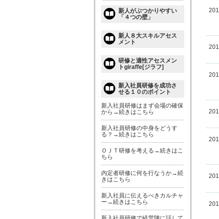
20
新人がぶつかりやすい
「４つの壁」
新人８大スキルアセス
メント
20
研修と適性アセスメン
トgiraffe[ジラフ]
20
新入社員研修を成功さ
せる１０のポイント
新入社員研修はまず会場の確保
20
から→続きはこちら
新入社員研修の中身をどうす
る？→続きはこちら
20
ＯＪＴ研修を考える→続きはこ
ちら
内定者研修に何を行なうか→続
20
きはこちら
新入社員に伝えるべきカルチャ
ー→続きはこちら
20
新入社員研修で経営陣に話して