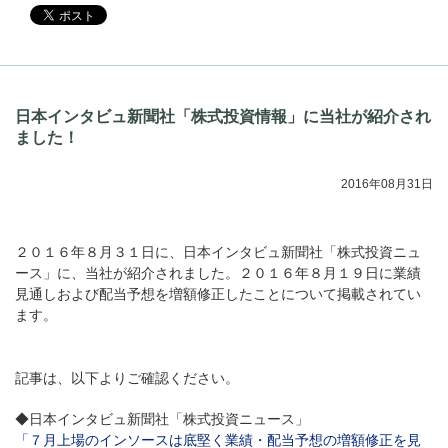
日本インタビュ新聞社「株式投資情報」に当社が紹介され
ました！
Aug.07
2016年08月31日
インソースブログ「東へ
コラム「調べる時間を短縮
エージェント活用事例４選
備・移動判断・備品購入を
る」のご紹介
２０１６年８月３１日に、日本インタビュ新聞社「株式投資ニュ
ース」に、当社が紹介されました。２０１６年８月１９日に業績
見通しおよび配当予想を増額修正したことについて掲載されてい
ます。
記事は、以下よりご確認ください。
◆日本インタビュ新聞社「株式投資ニュース」
「７月上場のインソースは底堅く業績・配当予想の増額修正を見