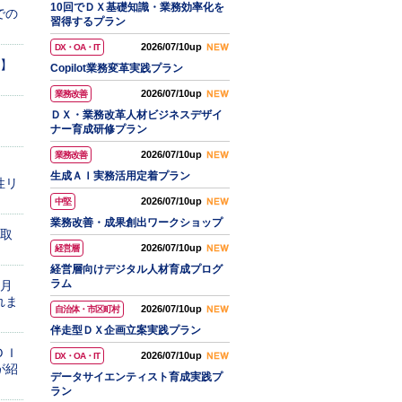
10回でＤＸ基礎知識・業務効率化を
での
習得するプラン
2026/07/10up
DX・OA・IT
座】
Copilot業務変革実践プラン
2026/07/10up
業務改善
ＤＸ・業務改革人材ビジネスデザイ
ナー育成研修プラン
2026/07/10up
業務改善
生成ＡＩ実務活用定着プラン
性リ
2026/07/10up
中堅
業務改善・成果創出ワークショップ
社取
2026/07/10up
経営層
経営層向けデジタル人材育成プログ
ラム
２月
れま
2026/07/10up
自治体・市区町村
伴走型ＤＸ企画立案実践プラン
ＤＩ
2026/07/10up
DX・OA・IT
が紹
データサイエンティスト育成実践プ
ラン