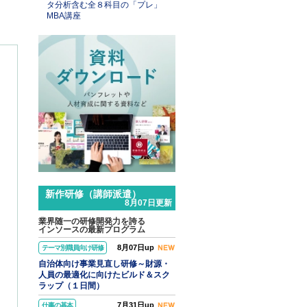
タ分析含む全８科目の「プレ」
MBA講座
西へ」
するＡＩ
～営業準
効率化す
新作研修（講師派遣）
8月07日更新
業界随一の研修開発力を誇る
インソースの最新プログラム
8月07日up
テーマ別職員向け研修
自治体向け事業見直し研修～財源・
人員の最適化に向けたビルド＆スク
ラップ（１日間）
7月31日up
仕事の基本