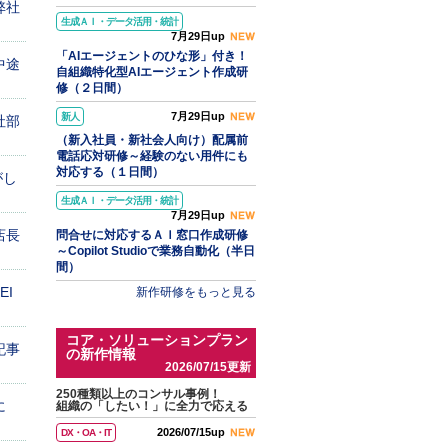
弊社
生成ＡＩ・データ活用・統計
7月29日up
「AIエージェントのひな形」付き！
中途
自組織特化型AIエージェント作成研
！
修（２日間）
7月29日up
新人
社部
（新入社員・新社会人向け）配属前
電話応対研修～経験のない用件にも
対応する（１日間）
がし
生成ＡＩ・データ活用・統計
7月29日up
店長
問合せに対応するＡＩ窓口作成研修
～Copilot Studioで業務自動化（半日
間）
EI
新作研修をもっと見る
コア・ソリューションプラン
記事
の新作情報
2026/07/15更新
250種類以上のコンサル事例！
に
組織の「したい！」に全力で応える
2026/07/15up
DX・OA・IT