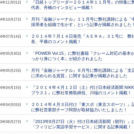
『日経トップリーダー２０１４年１１月号』の特集に
14年11月01日
代表、舟橋のインタビュー掲載！
月刊『金融ジャーナル』１１月号に弊社講師による「
14年10月27日
採用者を組織で生かす」という記事が掲載されました
２０１４年７月１４日発売『ＡＥＲＡ』３１号に 弊
14年07月14日
長、平康のコメント掲載！
「POWER Vol.15」に弊社書籍『クレーム対応の基本
14年05月30日
っかり身につく本』が紹介されました
月刊『金融ジャーナル』６月号に弊社講師による「支
14年05月23日
に求められる資質」に関する記事が掲載されました
『２０１４年４月１２日（土）付け日本経済新聞 NIKK
14年04月15日
プラス１』に弊社常務取締役、川端のコメント掲載！
２０１４年４月３日付け『東スポ（東京スポーツ）』
14年04月03日
に弊社営業部チーフ阿部が取材協力いたしました！
『2013年8月27日（火）付け日本経済新聞（朝刊）』
13年08月27日
「フィリピン英語学習サービス」に関する記事掲載！