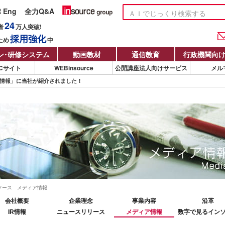
R Eng
全力Q&A
24
者
万人
突破!
採用強化
ため
中
ン
・
研修システム
動画教材
通信教育
行政機関向
Cサイト
WEBinsource
公開講座法人向けサービス
メル
資情報」に当社が紹介されました！
ソース メディア情報
会社概要
企業理念
事業内容
沿革
IR情報
ニュースリリース
メディア情報
数字で見るイン