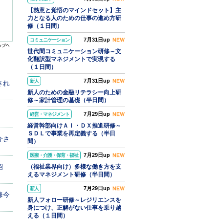
【熱意と覚悟のマインドセット】主
力となる人のための仕事の進め方研
修（１日間）
7月31日up
コミュニケーション
世代間コミュニケーション研修～文
化翻訳型マネジメントで実現する
（１日間）
7月31日up
新人
され
新人のための金融リテラシー向上研
修～家計管理の基礎（半日間）
」
7月29日up
経営・マネジメント
経営幹部向けＡＩ・ＤＸ推進研修～
ＳＤＬで事業を再定義する（半日
介さ
間）
7月29日up
医療・介護・保育・福祉
紹
（福祉業界向け）多様な働き方を支
えるマネジメント研修（半日間）
7月29日up
新人
修今
新人フォロー研修～レジリエンスを
身につけ、正解がない仕事を乗り越
える（１日間）