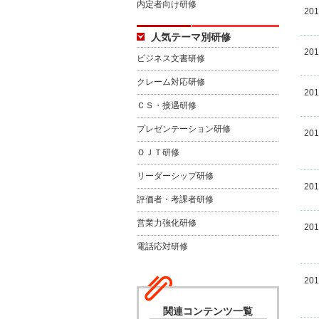
内定者向け研修
20
人気テーマ別研修
20
ビジネス文書研修
クレーム対応研修
20
ＣＳ・接遇研修
プレゼンテーション研修
20
ＯＪＴ研修
リーダーシップ研修
20
評価者・考課者研修
営業力強化研修
20
電話応対研修
20
関連コンテンツ一覧