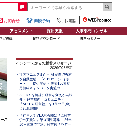
お問合せ
商談予約
お電話
け
アセスメント
採用支援
人事部門コンサル
マガ購読
資料ダウンロード
無料セミナー
インソースからの新着メッセージ
2026/7/28更新
社内マニュアルから AI が自習教材
を自動生成！「AI BOAT（アイボ
ート）」提供開始 ～先着100社初
月無料キャンペーン実施中
AI・DX を前提に経営を変える実践
知 ～経営層向けコミュニティ
「AI・DX 経営塾」を9月25日(金)
に3回目開催
「神戸大学MBA教授陣に学ぶ経営
ソース
学の実践知」第３期生募集 ～26年
10月東京で開講、経営哲学やデー