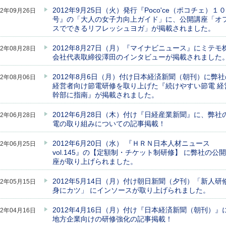
2012年9月25日（火）発行『Poco'ce（ポコチェ）１
12年09月26日
号』の「大人の女子力向上ガイド」に、公開講座「オ
スでできるリフレッシュヨガ」が掲載されました。
2012年8月27日（月）『マイナビニュース』にミテモ
12年08月28日
会社代表取締役澤田のインタビューが掲載されました
2012年8月6日（月）付け日本経済新聞（朝刊）に弊社
12年08月06日
経営者向け節電研修を取り上げた『続けやすい節電 経
幹部に指南』が掲載されました。
2012年6月28日（木）付け『日経産業新聞』に、弊社
12年06月28日
電の取り組みについての記事掲載！
2012年6月20日（水） 『ＨＲＮ日本人材ニュース
12年06月25日
vol.145』の【定額制・チケット制研修】 に弊社の公
座が取り上げられました。
2012年5月14日（月）付け朝日新聞（夕刊）「新人研
12年05月15日
身にカツ」 にインソースが取り上げられました。
2012年4月16日（月）付け『日本経済新聞（朝刊）』
12年04月16日
地方企業向けの研修強化の記事掲載！