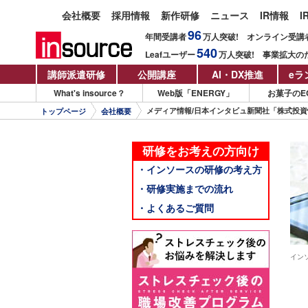
会社概要
採用情報
新作研修
ニュース
IR情報
I
96
年間受講者
万人
突破!
オンライン受講
540
Leafユーザー
万人
突破!
事業拡大の
講師派遣研修
公開講座
AI・DX推進
eラ
What's insource？
Web版「ENERGY」
お菓子のE
メディア情報/日本インタビュ新聞社「株式投
トップページ
会社概要
研修をお考えの方向け
・インソースの研修の考え方
・研修実施までの流れ
・よくあるご質問
イン