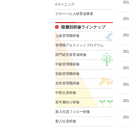
20
eラーニング
グローバル人材育成事業
20
階層別研修ラインナップ
20
上級管理職研修
管理職アセスメントプログラム
20
部門経営者育成研修
中級管理職研修
20
初級管理職研修
女性管理職研修
20
中堅社員研修
20
若年層向け研修
新入社員フォロー研修
20
新入社員研修