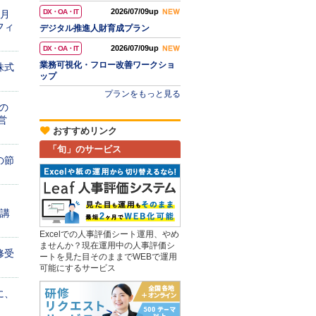
2026/07/09up
DX・OA・IT
０月
フィ
デジタル推進人財育成プラン
2026/07/09up
DX・OA・IT
業務可視化・フロー改善ワークショ
株式
ップ
。
プランをもっと見る
の
営
おすすめリンク
「旬」のサービス
の節
開講
Excelでの人事評価シート運用、やめ
ませんか？現在運用中の人事評価シ
修受
ートを見た目そのままでWEBで運用
可能にするサービス
に、