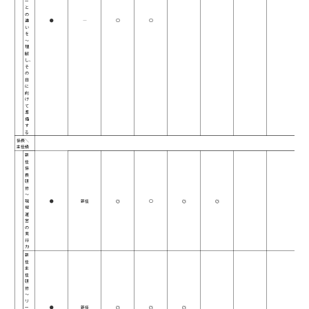
ー
と
の
違
●
―
○
○
い
を
～
理
解
し、
そ
の
日
に
向
け
て
準
備
す
る
係長＼
主任級
新
任
係
長
研
修
～
現
●
新任
◎
○
◎
◎
場
運
営
の
実
行
力
新
任
主
任
研
修
～
リ
ー
●
新任
◎
◎
◎