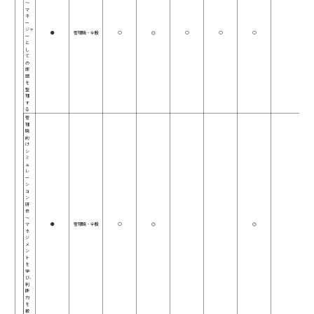
～
マ
ネ
ー
ジャ
●
管理職・全般
○
◎
○
○
○
ー
と
し
て
の
課
題
を
整
理
す
る
管
理
職
向
け
シ
ミ
ュ
レ
ー
シ
ョ
ン
研
修
～
マ
●
管理職・全般
○
◎
◎
ネ
ジ
メ
ン
ト
を
学
び、
判
断
力
を
鍛