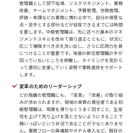
管理職として部下指導、リスクマネジメント、業務
改善、チームマネジメント、予算管理、労務管理、
評価・考課などの業務に携わる中で、自分の得意な
点・苦手とする部分などが自覚できるまでには時間
を要します。中級管理職は、先に述べた基本のマネ
ジメントスキルを改めて振り返るとともに、状況に
応じて補強すべき点を洗い出し、さらに応用力を身
につけることが重要です。後進の新任管理職の手が
回っていないところを俯瞰し、タイミングを見計ら
って適切に支援していく姿勢で業務進捗をサポート
します。
変革のためのリーダーシップ
どの階層の管理職にも、「変革」「改善」の取り組
みが求められますが、現場の実質の責任者である初
級管理職は、現業を滞りなくうまく回すこと、生産
性を上げて売り上げを落とさないようにすることで
精いっぱいという状況であることが少なくありませ
ん。業務フローの再構築やＲＰＡ導入など、既存の