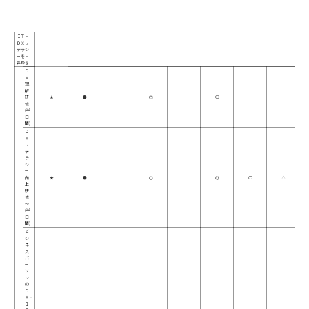
名
必要ＩＴレベ
リテラシー・
＼
公開講座
ツール・実践
基礎・知識
ル
向上
ス
マインド
事例
業務・フロー
キ
ル
ＩＴ・
ＤＸリ
テラシ
ーを・
高める
Ｄ
Ｘ
理
解
研
★
●
◎
○
修
(半
日
間)
Ｄ
Ｘ
リ
テ
ラ
シ
ー
向
★
●
◎
◎
○
△
上
研
修
～
(半
日
間)
ビ
ジ
ネ
ス
パ
ー
ソ
ン
の
Ｄ
Ｘ・
Ｉ