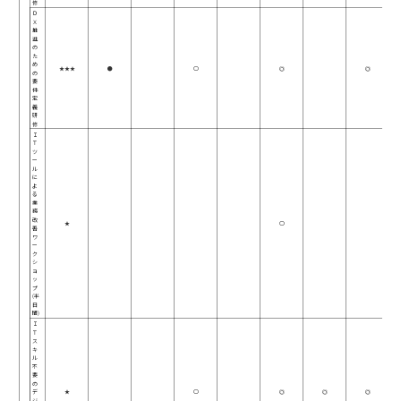
修
Ｄ
Ｘ
推
進
の
た
め
★★★
●
○
◎
◎
の
要
件
定
義
研
修
Ｉ
Ｔ
ツ
ー
ル
に
よ
る
業
務
改
★
○
善
ワ
ー
ク
シ
ョ
ッ
プ
(半
日
間)
Ｉ
Ｔ
ス
キ
ル
不
要
の
デ
★
○
◎
◎
◎
ジ