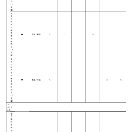
力
(２
日
間)
変
化
の
時
代
の
中
級
●
既任／新任
○
◎
◎
管
理
職
研
修
(２
日
間)
変
化
の
時
代
の
初
級
●
既任／新任
○
○
○
管
理
職
研
修
(２
日
間)
マネジ
メント
全般
管
理
職
向
け
研
修