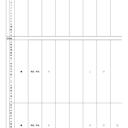
ネ
ジ
メ
ン
ト
ス
キ
ル
を
理
解
す
る
部長級
上
級
管
理
職
研
修
～
経
営
代
行
●
既任／新任
○
△
○
者
と
し
て
の
責
務
を
果
た
す
変
化
の
時
代
の
上
級
●
既任／新任
○
○
○
◎
管