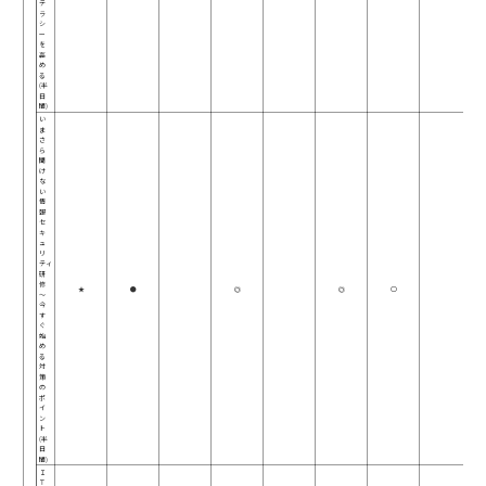
テ
ラ
シ
ー
を
高
め
る
(半
日
間)
い
ま
さ
ら
聞
け
な
い
情
報
セ
キ
ュ
リ
ティ
研
修
★
●
◎
◎
○
～
今
す
ぐ
始
め
る
対
策
の
ポ
イ
ン
ト
(半
日
間)
Ｉ
Ｔ