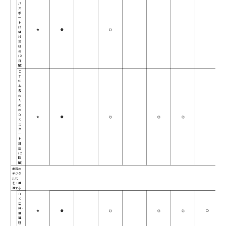
パ
ス
ポ
ー
ト
試
★
●
◎
験
対
策
研
修
(２
日
間)
Ｉ
Ｔ
初
心
者
の
た
め
の
Ｄ
★
●
◎
◎
◎
Ｘ
ス
タ
ー
ト
講
座
(２
時
間)
業務の
デジタ
ル化
を・推
進する
Ｄ
Ｘ
活
用・
★
●
◎
◎
◎
○
推
進
研