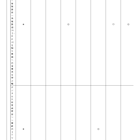
Ｔ
常
識
研
修
～
先
端
技
★
◎
○
◎
術
(Ａ
Ｉ・
Ｒ
Ｐ
Ａ)
を
知
り
業
務
へ
の
活
用
法
を
学
ぶ
編
デ
ジ
タ
ル
人
材
育
成
研
修
～
～
組
織
の
★
◎
Ｉ
Ｔ
リ