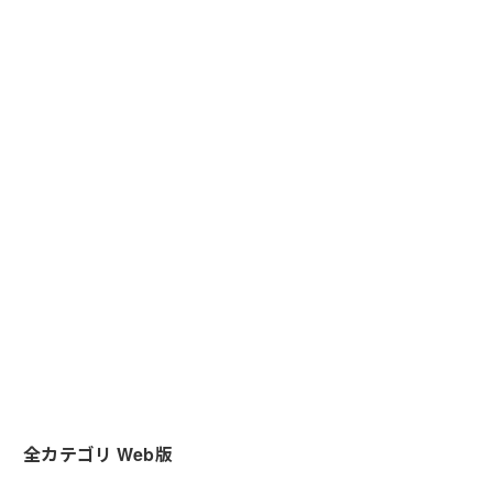
全カテゴリ Web版
研
ＤＸの進め
修