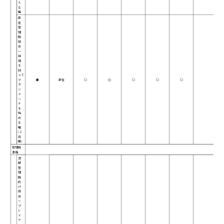
え
る
編
新
任
管
理
職
研
修
～
自
信
を
持
って
マ
●
新任
○
◎
○
○
○
ネ
ジ
メ
ン
ト
を
始
め
る
編
(２
日
間)
管理職
準備
次
期
管
理
職
向
け
研
修
～
プ
レ
イ
ヤ