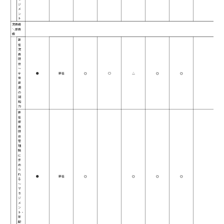
ジ
メ
ン
ト
次長級
＼課長
級
新
任
次
長
研
修
～
全
●
新任
◎
○
△
◎
◎
体
最
適
の
調
和
力
新
任
課
長
研
修
管
理
職
に
求
め
ら
れ
●
新任
◎
◎
◎
◎
る
～
マ
ネ
ジ
メ
ン
ト・
采
配