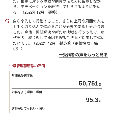
た。相手に対する尊敬や期待の伝え方に留意しなが
ら、モチベーションを維持してもらえるように努め
る。（2022年12月／製薬）
自ら率先して行動すること、さらに上司や周囲の人を
上手く取り込んで進めることが必要であると分かりま
した。今後、問題解決や新たな挑戦を行ううえで、な
ぜを５回繰り返して原因を探る手法など活用して進め
たいです。（2022年12月／製造業（電気機器・機
械））
受講者の声をもっと見る
中級管理職研修の評価
年間総受講者数
50,751
名
内容をよく理解・理解
95.3
％
講師がとても良い・良い