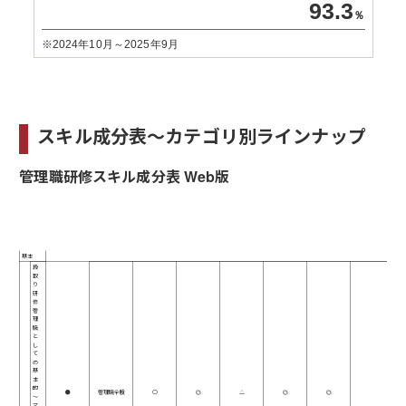
93.3
％
※2024年10月～2025年9月
スキル成分表～カテゴリ別ラインナップ
管理職研修スキル成分表 Web版
研
役割認識
業務マネジメント
人の
修
名
＼
公開講座
対象者
考え方・振る
日常管理・労
部
ス
業務遂行
業務改善
リスク管理
人材戦略
舞い
務管理
キ
ル
基本
段
取
り
研
修
管
理
職
と
し
て
の
基
本
的
●
管理職全般
○
◎
△
◎
◎
～
マ