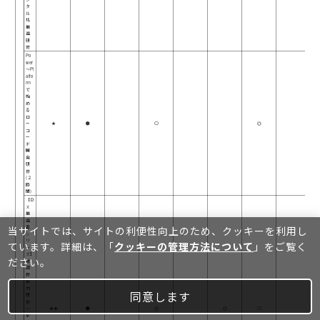
タ
ル
化
推
進
研
修
Po
wer
～Pl
atfo
rm
で
始
め
る
ロ
ー
★
●
○
◎
コ
ー
ド
開
発
研
修
(２
時
間)
【Ｄ
Ｘ
推
進
当サイトでは、サイトの利便性向上のため、クッキーを利⽤し
者
シ
リ
ています。詳細は、「
クッキーの管理方法について
」をご覧く
ー
ズ】
ださい。
課
題
設
定
力
同意します
研
修
～
★★
●
◎
◎
○
全