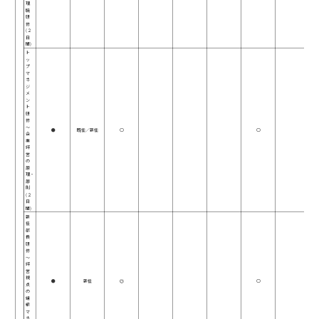
理
職
研
修
(２
日
間)
ト
ッ
プ
マ
ネ
ジ
メ
ン
ト
研
修
～
●
既任／新任
○
○
企
業
経
営
の
原
理・
原
則
(２
日
間)
新
任
部
長
研
修
～
経
営
視
●
新任
◎
○
点
の
組
織
マ
ネ