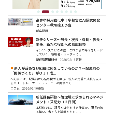
高専卒採用強化中！宇都宮にAI研究開発
センター秋頃竣工予定
新卒採用
新任シリーズ～部長・次長・課長・係長・
主任。新たな役割への意識転換
インソースではこの度、これからの時代をリード
していく、役職者・リーダーに...
新任管理職研修
2026/02/18更新
新人が辞めない組織は何をしているのか？～配属前の
「関係づくり」がＯＪＴ成...
本記事では、配属前から信頼関係を築き、新人の定着と成長を支え
るＯＪＴトレーナー・トレーニーの関係づく...
コラム
2026/06/16更新
新任課長研修～管理職に求められるマネジ
メント・采配力（２日間）
本研修では、課長とは何をする仕事か、課長の振
る舞い、考え方を講義とともに...