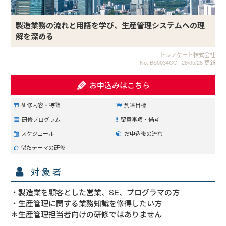
製造業務の流れと用語を学び、生産管理システムへの理
解を深める
トレノケート株式会社
No. BS0034CG
26/05/28 更新
お申込みはこちら
研修内容・特徴
到達目標
研修プログラム
留意事項・備考
スケジュール
お申込後の流れ
似たテーマの研修
対象者
・製造業を顧客とした営業、SE、プログラマの方

・生産管理に関する業務知識を修得したい方

＊生産管理担当者向けの研修ではありません