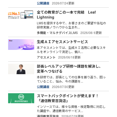
公開講座
2026/07/24更新
全ての教育がこの一本で完結 Leaf
Lightning
LMSを提供する中で、お客さまのご要望や当社の
研修実施ノウハウから生まれ...
多機能・マルチデバイスLMS
2026/08/ 6更新
生成ＡＩアセスメントサービス
本アセスメントでは、生成ＡＩ活用に必要なスキ
ルをオンラインで測定し、個人...
アセスメント
2026/06/18更新
部長レベルアップ研修～課題を解決し、
変革へつなげる
本研修では、部長としての仕事を振り返り、困っ
ていること、悩み、今の課題を...
公開講座
2026/07/30更新
スマートパックポイントが使えます！
「通信教育百貨店」
インソースでは、様々な資格・検定取得に対応し
た講座や、通信教育のサービス...
通信教育百貨店
2026/07/28更新