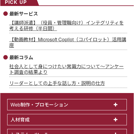
PICK UP
最新サービス
【講師派遣】（役員・管理職向け）インテグリティを
考える研修（半日間）
【動画教材】Microsoft Copilot（コパイロット）活用講
座
最新コラム
社会人として身につけたい常識力について～アンケー
ト調査の結果より
リーダーとしての上手な話し方・説明の仕方
Web制作・プロモーション
人材育成