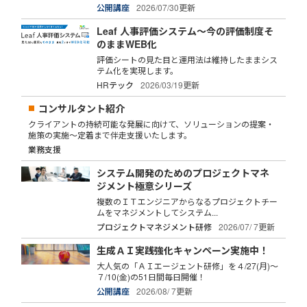
公開講座
2026/07/30更新
Leaf 人事評価システム～今の評価制度そ
のままWEB化
評価シートの見た目と運用法は維持したままシス
テム化を実現します。
HRテック
2026/03/19更新
コンサルタント紹介
クライアントの持続可能な発展に向けて、ソリューションの提案・
施策の実施～定着まで伴走支援いたします。
業務支援
システム開発のためのプロジェクトマネ
ジメント極意シリーズ
複数のＩＴエンジニアからなるプロジェクトチー
ムをマネジメントしてシステム...
プロジェクトマネジメント研修
2026/07/ 7更新
生成ＡＩ実践強化キャンペーン実施中！
大人気の「ＡＩエージェント研修」を４/27(月)～
７/10(金)の51日間毎日開催！
公開講座
2026/08/ 7更新