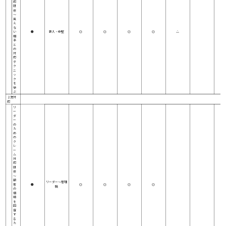
応
研
修
～
見
え
な
い
●
新人・中堅
◎
◎
◎
◎
△
相
手
と
の
対
応
テ
ク
ニ
ッ
ク
を
学
ぶ
２次対
応
リ
ー
ダ
ー
の
た
め
の
ク
レ
ー
ム
対
応
研
修
～
顧
リーダー～管理
客
●
◎
◎
◎
◎
職
の
信
頼
を
回
復
す
る
た