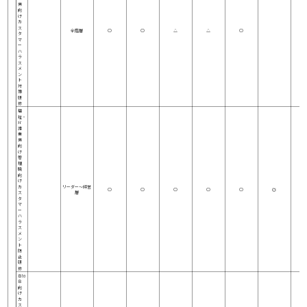
界
向
け
カ
ス
全階層
○
○
△
△
○
タ
マ
ー
ハ
ラ
ス
メ
ン
ト
対
策
研
修
福
祉・
介
護
業
界
向
け
管
理
職
向
け
カ
リーダー～経営
○
○
○
○
○
◎
ス
層
タ
マ
ー
ハ
ラ
ス
メ
ン
ト
防
止
研
修
Ｂto
Ｂ
向
け
カ
ス