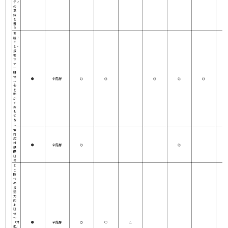
ティ
の
意
識
を
養
う
実
践！
Ｃ
Ｓ・
接
客
マ
ナ
ー
研
修
●
全階層
◎
◎
◎
◎
◎
～
心
を
動
か
す
お
も
て
な
し
電
話
応
対
●
全階層
◎
◎
基
礎
研
修
Ｅ
Ｃ
時
代
の
接
遇
力
向
上
研
修
～
「対
●
全階層
◎
○
△
面」