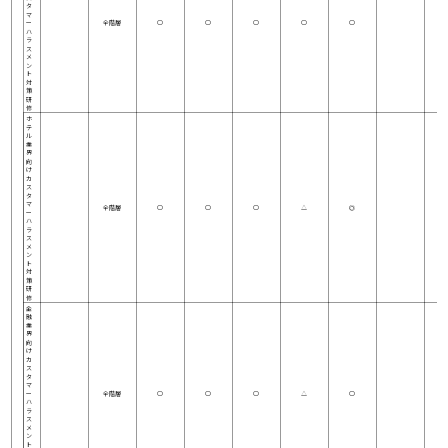
タ
マ
ー
全階層
○
○
○
○
○
ハ
ラ
ス
メ
ン
ト
対
策
研
修
ホ
テ
ル
業
界
向
け
カ
ス
タ
マ
全階層
○
○
○
△
◎
ー
ハ
ラ
ス
メ
ン
ト
対
策
研
修
金
融
業
界
向
け
カ
ス
タ
マ
ー
全階層
○
○
○
△
○
ハ
ラ
ス
メ
ン
ト