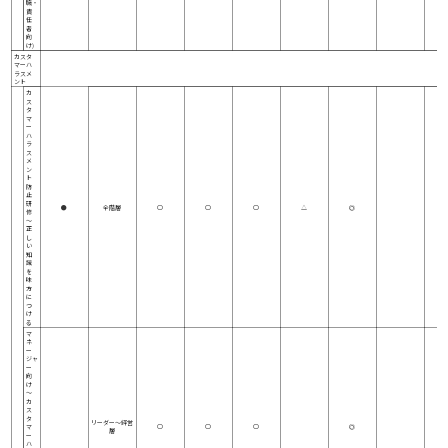
職・
責
任
者
向
け)
カスタ
マーハ
ラスメ
ント
カ
ス
タ
マ
ー
ハ
ラ
ス
メ
ン
ト
防
止
研
●
全階層
○
○
○
△
◎
修
～
正
し
い
知
識
を
味
方
に
つ
け
る
マ
ネ
ー
ジャ
ー
向
け
～
カ
ス
タ
リーダー～経営
マ
○
○
○
◎
層
ー
ハ