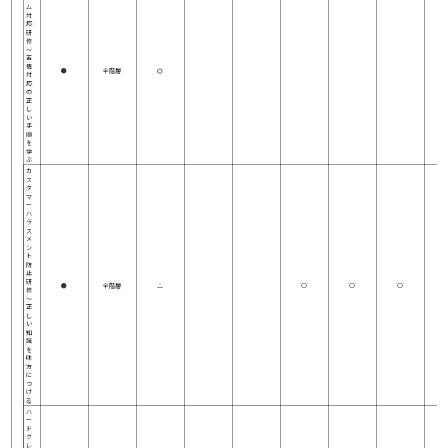
ム
対
応
研
修
～
苦
情
●
全階層
◎
対
応
の
正
し
い
手
順
を
学
ぶ
カ
ス
タ
マ
ー
ハ
ラ
ス
メ
ン
ト
防
止
研
●
全階層
△
○
○
○
修
～
正
し
い
知
識
を
味
方
に
つ
け
る
ハ
ー
ド
ク
レ