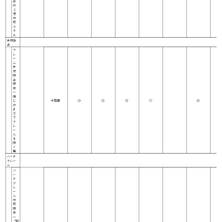
め
の
２
次
対
応
ス
キ
ル
未然防
止
ク
レ
ー
ム
未
然
防
止
研
修
～
感
じ
全階層
◎
◎
◎
○
◎
の
よ
さ
で
ク
レ
ー
ム
を
防
ぐ
編
ハード
クレー
ム
ハ
ー
ド
ク
レ
ー
ム
対
応
研
修
～
「判