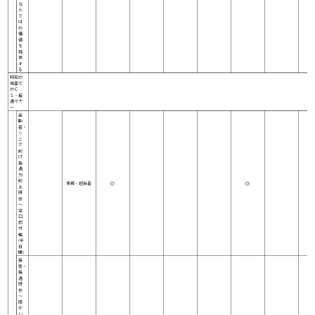
な
ら
で
は
の
価
値
を
提
供
す
る
特定の
場面で
のＣ
Ｓ・接
遇マナ
ー
高
齢
者・
シ
ニ
ア
向
け
接
遇
力
向
実務・担当者
◎
◎
上
研
修
～
窓
口
応
対
編
(半
日
間)
接
客・
接
遇
研
修
～
障
が
い