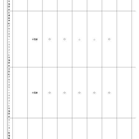
対
策
研
修
交
通
業
界
向
け
カ
ス
タ
マ
ー
全階層
○
○
△
△
○
ハ
ラ
ス
メ
ン
ト
対
策
研
修
行
政
向
け
カ
ス
タ
マ
ー
ハ
全階層
○
○
○
○
○
ラ
ス
メ
ン
ト
対
策
研
修
マ
ン
シ
ョ
ン
管
理
業