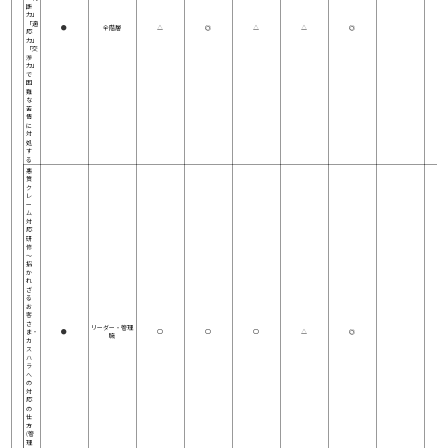
断
力」
「適
●
全階層
△
◎
△
△
◎
応
力」
「交
渉
力」
で
困
難
な
苦
情
に
対
処
す
る
悪
質
ク
レ
ー
ム
対
応
研
修
～
招
か
れ
ざ
る
お
客
さ
リーダー・管理
ま・
●
○
○
○
△
◎
職
カ
ス
ハ
ラ
へ
の
対
応
の
仕
方
(管
理