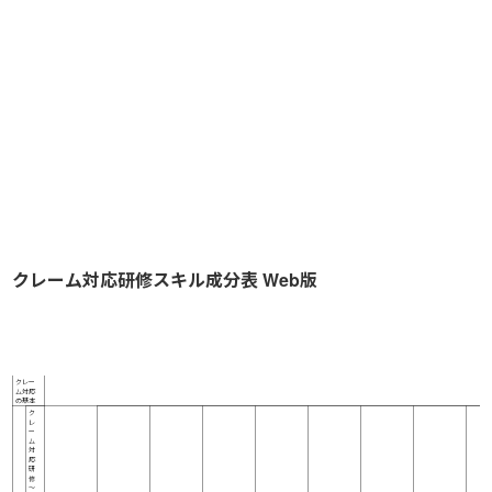
クレーム対応研修スキル成分表 Web版
研
顧客対応スキル
修
名
＼
公開講座
対象者
心情理
ス
お詫び
要望ヒアリング
説明の仕方
解決の提示
断り方
言葉づかい
キ
ル
クレー
ム対応
の基本
ク
レ
ー
ム
対
応
研
修
～