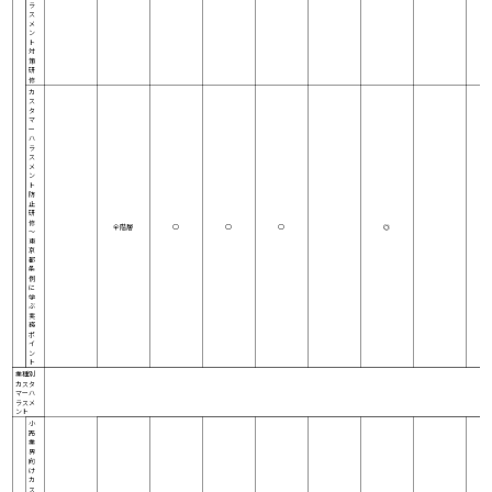
ラ
ス
メ
ン
ト
対
策
研
修
カ
ス
タ
マ
ー
ハ
ラ
ス
メ
ン
ト
防
止
研
修
全階層
○
○
○
◎
～
東
京
都
条
例
に
学
ぶ
実
務
ポ
イ
ン
ト
業種別
カスタ
マーハ
ラスメ
ント
小
売
業
界
向
け
カ
ス