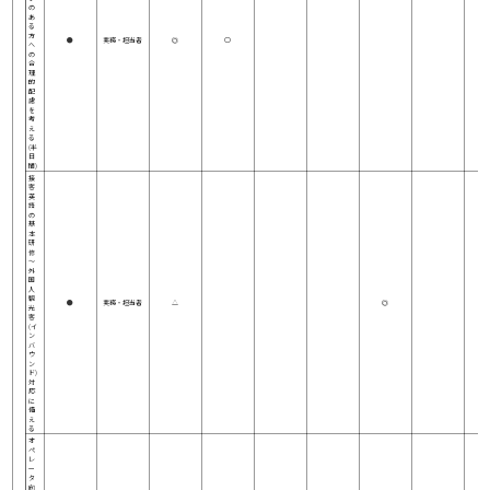
の
あ
る
方
●
実務・担当者
◎
○
へ
の
合
理
的
配
慮
を
考
え
る
(半
日
間)
接
客
英
語
の
基
本
研
修
～
外
国
人
観
●
実務・担当者
△
◎
光
客
(イ
ン
バ
ウ
ン
ド)
対
応
に
備
え
る
オ
ペ
レ
ー
タ
向