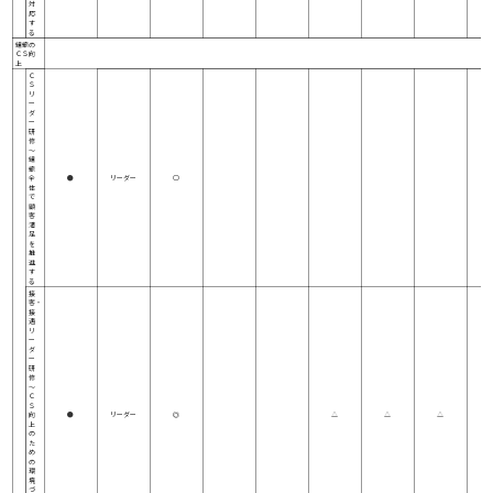
対
応
す
る
組織の
ＣＳ向
上
Ｃ
Ｓ
リ
ー
ダ
ー
研
修
～
組
織
全
●
リーダー
○
体
で
顧
客
満
足
を
推
進
す
る
接
客・
接
遇
リ
ー
ダ
ー
研
修
～
Ｃ
Ｓ
向
●
リーダー
◎
△
△
△
上
の
た
め
の
環
境
づ