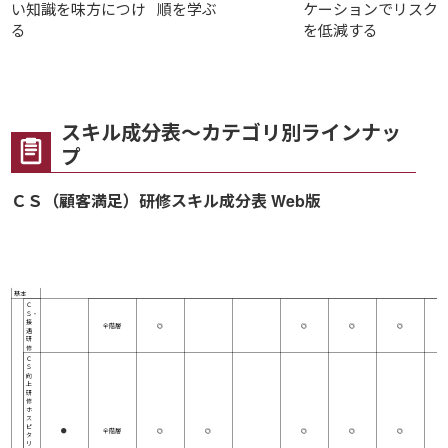
い知識を味方につけ
順を学ぶ
ケーションでリスク
る
を低減する
スキル成分表～カテゴリ別ラインナッ
プ
ＣＳ（顧客満足）研修スキル成分表 Web版
研
マインド
基本マナー
修
名
＼
公開講座
対象者
CX(カスタマ
CSの基本概
ホスピタリティ
ス
ー・エクスペリ
身だしなみ
あいさつ
表情
言葉
念・意識醸成
意識の醸成
キ
エンス)
ル
基本
Ｃ
Ｓ・
接
全階層
◎
◎
◎
◎
遇
研
修
Ｃ
Ｓ
向
上
研
修
ホ
ス
ピ
●
全階層
◎
◎
◎
◎
◎
タ
リ