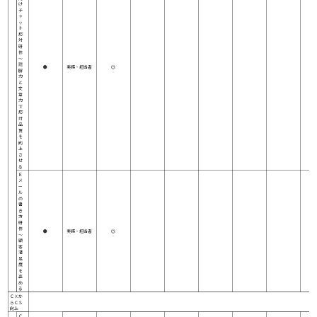
け
チ
ャ
ッ
ト
応
対
研
修
～
読
●
実務・担当者
◎
解
力
と
文
章
力
で
応
対
品
質
を
向
上
さ
せ
る
Ｅ
メ
ー
ル
の
書
き
方
研
修
●
実務・担当者
◎
～
顧
客
満
足
度
を
高
め
る
ＣＸか
らＣＳ
向上
Ｃ