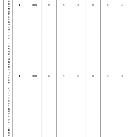
苦
情
●
全階層
○
○
○
○
○
△
対
応
の
正
し
い
手
順
を
学
ぶ
ク
レ
ー
ム
対
応
研
修
～
臨
機
応
変
な
コ
ミ
●
全階層
◎
◎
◎
○
◎
○
ュ
ニ
ケ
ー
シ
ョ
ン
で
リ
ス
ク
を
低
減
す
る
ク
レ
ー
ム
電
話
対