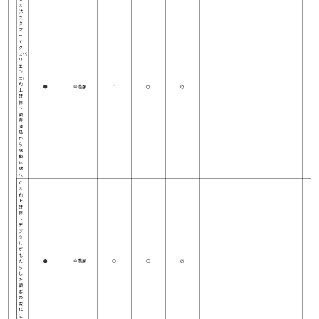
Ｘ
(カ
ス
タ
マ
ー
エ
ク
スペ
リ
エ
ン
ス)
向
●
全階層
△
◎
◎
上
研
修
～
顧
客
満
足
か
ら
感
動
体
験
へ
Ｃ
Ｘ
向
上
研
修
～
デ
ジ
タ
ル
が
も
た
●
全階層
○
○
◎
ら
し
た
顧
客
の
変
化
に