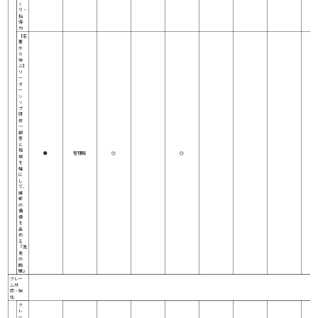
く
り・
指
導
力
【名
著
か
ら
学
ぶ】
リ
ー
ダ
ー
シ
ッ
プ
研
修
～
顧
客
と
現
●
管理職
◎
◎
場
を
軸
に
し
て、
組
織
の
価
値
を
高
め
る
『真
実
の
瞬
間』
クレー
ム対
応・強
化
ク
レ
ー