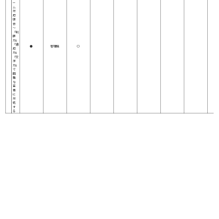
ー
ム
対
応
研
修
～
「判
断
力」
「適
●
管理職
○
応
力」
「交
渉
力」
で
困
難
な
苦
情
に
対
処
す
る