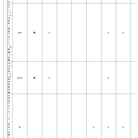
る
Ｒ
Ｐ
Ａ
／U
i～P
ath
研
修
～
速
習
★★
●
◎
◎
◎
プ
ロ
グ
ラ
ム
（入
門
編）
(２
日
間)
Pyt
hon
学
院
～E
xcel
★★★
●
◎
◎
操
作
自
動
化
編
行
政
向
け
Ｒ
Ｐ
Ａ
リ
ー
ダ
ー
研
修
★
◎
◎
◎
～
内
製
で