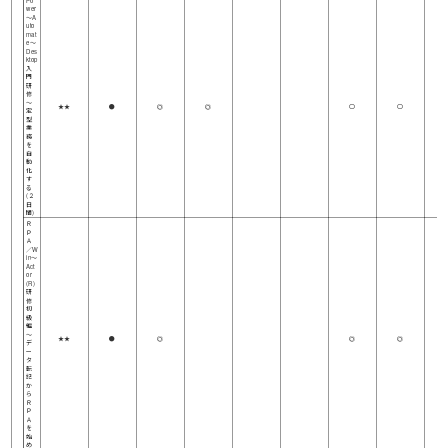
wer
～A
uto
mat
e～
Des
ktop
入
門
研
修
～
★★
●
◎
◎
○
○
定
型
業
務
を
自
動
化
す
る
(２
日
間)
Ｒ
Ｐ
Ａ
／W
in～
Act
or
(R)
研
修
初
級
編
～
★★
●
◎
◎
◎
デ
ー
タ
転
記
か
ら
Ｒ
Ｐ
Ａ
を
始
め