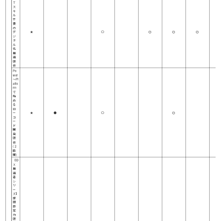
Ｔ
ス
キ
ル
不
要
の
デ
★
○
◎
◎
◎
ジ
タ
ル
化
推
進
研
修
Po
wer
～Pl
atfo
rm
で
始
め
る
ロ
ー
★
●
○
◎
コ
ー
ド
開
発
研
修
(２
時
間)
【Ｄ
Ｘ
推
進
者
シ
リ
ー
ズ】
課
題
設
定
力
研