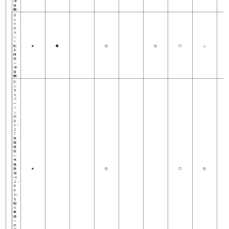
(半
日
間)
Ｄ
Ｘ
リ
テ
ラ
シ
ー
向
★
●
◎
◎
○
△
上
研
修
～
(半
日
間)
ビ
ジ
ネ
ス
パ
ー
ソ
ン
の
Ｄ
Ｘ・
Ｉ
Ｔ
常
識
研
修
～
先
端
技
★
◎
○
◎
術
(Ａ
Ｉ・
Ｒ
Ｐ
Ａ)
を
知
り
業
務
へ
の