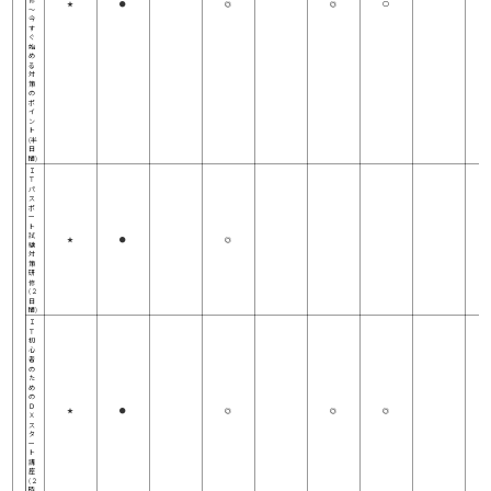
★
●
◎
◎
○
～
今
す
ぐ
始
め
る
対
策
の
ポ
イ
ン
ト
(半
日
間)
Ｉ
Ｔ
パ
ス
ポ
ー
ト
試
★
●
◎
験
対
策
研
修
(２
日
間)
Ｉ
Ｔ
初
心
者
の
た
め
の
Ｄ
★
●
◎
◎
◎
Ｘ
ス
タ
ー
ト
講
座
(２
時