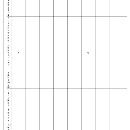
活
用
法
を
学
ぶ
編
デ
ジ
タ
ル
人
材
育
成
研
修
～
～
組
織
の
★
◎
Ｉ
Ｔ
リ
テ
ラ
シ
ー
を
高
め
る
(半
日
間)
い
ま
さ
ら
聞
け
な
い
情
報
セ
キ
ュ
リ
ティ
研
修