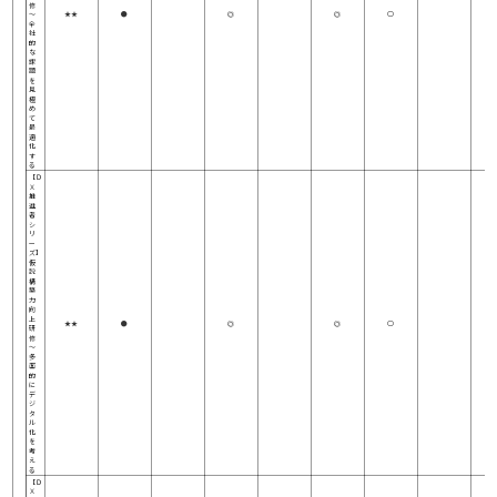
修
～
★★
●
◎
◎
○
全
社
的
な
課
題
を
見
極
め
て
最
適
化
す
る
【Ｄ
Ｘ
推
進
者
シ
リ
ー
ズ】
仮
説
構
築
力
向
上
★★
●
◎
◎
○
研
修
～
多
面
的
に
デ
ジ
タ
ル
化
を
考
え
る
【Ｄ
Ｘ