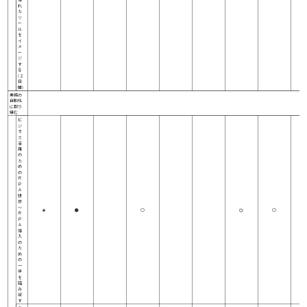
れ
た
ツ
ー
ル
を
イ
メ
ー
ジ
す
る
(２
日
間)
業務の
自動化
に取り
組む
ビ
ジ
ネ
ス
活
用
の
た
め
の
Ｒ
Ｐ
Ａ
研
修
～
★
●
○
◎
○
Ｒ
Ｐ
Ａ
導
入
の
た
め
の
一
歩
を
踏
み
出
す