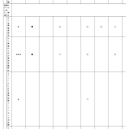
間)
業務の
デジタ
ル化
を・推
進する
Ｄ
Ｘ
活
用・
★
●
◎
◎
◎
○
推
進
研
修
Ｄ
Ｘ
推
進
の
た
め
★★★
●
○
◎
◎
の
要
件
定
義
研
修
Ｉ
Ｔ
ツ
ー
ル
に
よ
る
業
務
改
★
○
善
ワ
ー
ク
シ
ョ
ッ
プ
(半
日
間)
Ｉ