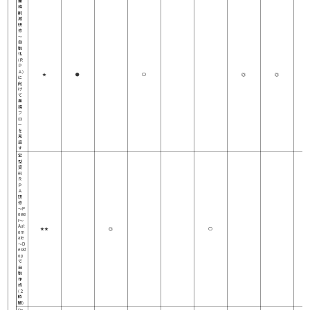
業
務
削
減
研
修
～
自
動
化
(Ｒ
Ｐ
Ａ)
★
●
○
◎
◎
に
向
け
て
業
務
フ
ロ
ー
を
見
直
す
定
型
資
料
Ｒ
Ｐ
Ａ
研
修
～P
owe
r～
Aut
★★
◎
○
om
ate
～D
eskt
op
で
自
動
作
成
(２
時
間)
Po