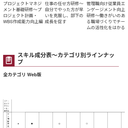
プロジェクトマネジ
仕事の任せ方研修～
管理職向け従業員エ
メント基礎研修～プ
自分でやった方が早
ンゲージメント向上
ロジェクト計画・
いを克服し、部下の
研修～働きがいのあ
WBS作成能力向上編
成長を促す
る職場づくりでチー
ムの活性化をはかる
スキル成分表～カテゴリ別ラインナッ
プ
全カテゴリ Web版
研
ＤＸの進め方
修
名
リテラシー・向
＼
必要ＩＴレベル
公開講座
ツール・実践
基礎・知識
上
ス
マインド
事例
業務・フロー
キ
ル
ＩＴ・
ＤＸリ
テラシ
ーを・
高める
Ｄ
Ｘ
理
解
研
★
●
◎
○
修